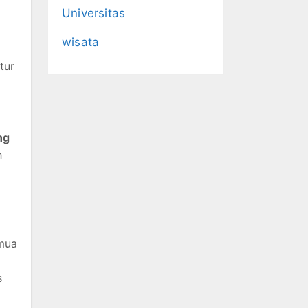
Universitas
wisata
tur
ng
h
mua
s