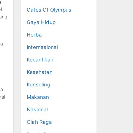
h
l
Gates Of Olympus
yang
Gaya Hidup
Herba
sa
Internasional
Kecantikan
Kesehatan
Konseling
sa
mal
Makanan
Nasional
Olah Raga