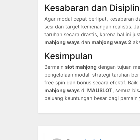
Kesabaran dan Disipli
Agar modal cepat berlipat, kesabaran da
sesi dan target kemenangan realistis. 
taruhan secara drastis, karena hal ini j
mahjong ways
dan
mahjong ways 2
aka
Kesimpulan
Bermain
slot mahjong
dengan tujuan me
pengelolaan modal, strategi taruhan b
free spin dan bonus secara efektif. Baik
mahjong ways
di
MAUSLOT
, semua bi
peluang keuntungan besar bagi pemain y