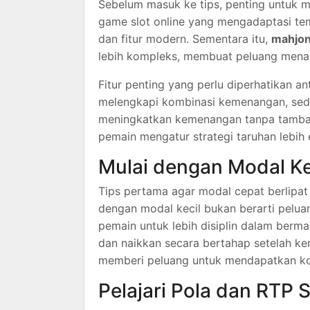
Sebelum masuk ke tips, penting untuk 
game slot online yang mengadaptasi te
dan fitur modern. Sementara itu,
mahjon
lebih kompleks, membuat peluang menang
Fitur penting yang perlu diperhatikan an
melengkapi kombinasi kemenangan, seda
meningkatkan kemenangan tanpa tamba
pemain mengatur strategi taruhan lebih e
Mulai dengan Modal Ke
Tips pertama agar modal cepat berlipa
dengan modal kecil bukan berarti pelua
pemain untuk lebih disiplin dalam berma
dan naikkan secara bertahap setelah k
memberi peluang untuk mendapatkan ko
Pelajari Pola dan RTP 