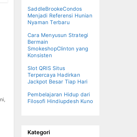
SaddleBrookeCondos
Menjadi Referensi Hunian
Nyaman Terbaru
Cara Menyusun Strategi
Bermain
SmokeshopClinton yang
Konsisten
Slot QRIS Situs
Terpercaya Hadirkan
Jackpot Besar Tiap Hari
Pembelajaran Hidup dari
ni,
Filosofi Hindiupdesh Kuno
Kategori