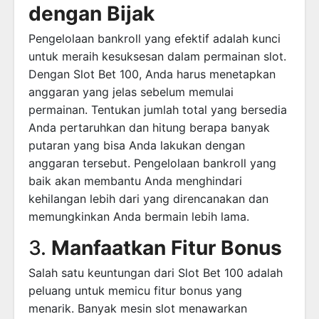
dengan Bijak
Pengelolaan bankroll yang efektif adalah kunci
untuk meraih kesuksesan dalam permainan slot.
Dengan Slot Bet 100, Anda harus menetapkan
anggaran yang jelas sebelum memulai
permainan. Tentukan jumlah total yang bersedia
Anda pertaruhkan dan hitung berapa banyak
putaran yang bisa Anda lakukan dengan
anggaran tersebut. Pengelolaan bankroll yang
baik akan membantu Anda menghindari
kehilangan lebih dari yang direncanakan dan
memungkinkan Anda bermain lebih lama.
3.
Manfaatkan Fitur Bonus
Salah satu keuntungan dari Slot Bet 100 adalah
peluang untuk memicu fitur bonus yang
menarik. Banyak mesin slot menawarkan