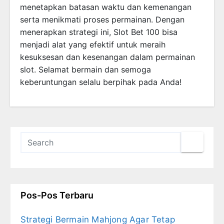
menetapkan batasan waktu dan kemenangan
serta menikmati proses permainan. Dengan
menerapkan strategi ini, Slot Bet 100 bisa
menjadi alat yang efektif untuk meraih
kesuksesan dan kesenangan dalam permainan
slot. Selamat bermain dan semoga
keberuntungan selalu berpihak pada Anda!
Pos-Pos Terbaru
Strategi Bermain Mahjong Agar Tetap