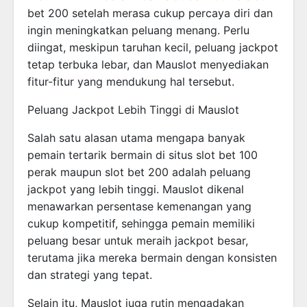
bet 200 setelah merasa cukup percaya diri dan
ingin meningkatkan peluang menang. Perlu
diingat, meskipun taruhan kecil, peluang jackpot
tetap terbuka lebar, dan Mauslot menyediakan
fitur-fitur yang mendukung hal tersebut.
Peluang Jackpot Lebih Tinggi di Mauslot
Salah satu alasan utama mengapa banyak
pemain tertarik bermain di situs slot bet 100
perak maupun slot bet 200 adalah peluang
jackpot yang lebih tinggi. Mauslot dikenal
menawarkan persentase kemenangan yang
cukup kompetitif, sehingga pemain memiliki
peluang besar untuk meraih jackpot besar,
terutama jika mereka bermain dengan konsisten
dan strategi yang tepat.
Selain itu, Mauslot juga rutin mengadakan