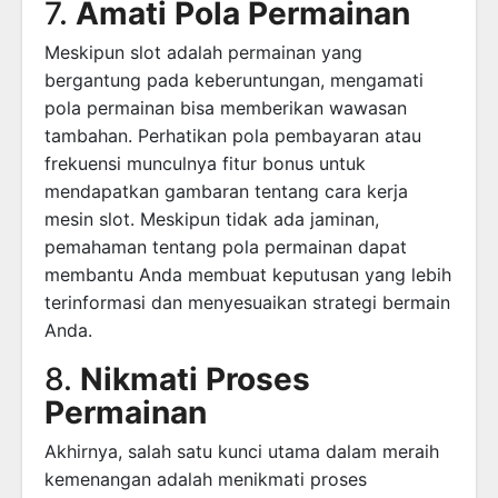
7.
Amati Pola Permainan
Meskipun slot adalah permainan yang
bergantung pada keberuntungan, mengamati
pola permainan bisa memberikan wawasan
tambahan. Perhatikan pola pembayaran atau
frekuensi munculnya fitur bonus untuk
mendapatkan gambaran tentang cara kerja
mesin slot. Meskipun tidak ada jaminan,
pemahaman tentang pola permainan dapat
membantu Anda membuat keputusan yang lebih
terinformasi dan menyesuaikan strategi bermain
Anda.
8.
Nikmati Proses
Permainan
Akhirnya, salah satu kunci utama dalam meraih
kemenangan adalah menikmati proses