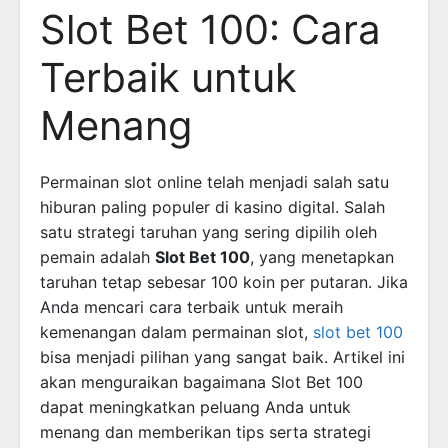
Slot Bet 100: Cara
Terbaik untuk
Menang
Permainan slot online telah menjadi salah satu
hiburan paling populer di kasino digital. Salah
satu strategi taruhan yang sering dipilih oleh
pemain adalah
Slot Bet 100
, yang menetapkan
taruhan tetap sebesar 100 koin per putaran. Jika
Anda mencari cara terbaik untuk meraih
kemenangan dalam permainan slot,
slot bet 100
bisa menjadi pilihan yang sangat baik. Artikel ini
akan menguraikan bagaimana Slot Bet 100
dapat meningkatkan peluang Anda untuk
menang dan memberikan tips serta strategi