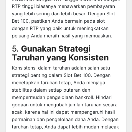
RTP tinggi biasanya menawarkan pembayaran
yang lebih sering dan lebih besar. Dengan Slot
Bet 100, pastikan Anda bermain pada slot
dengan RTP yang baik untuk meningkatkan
peluang Anda meraih hasil yang memuaskan.
5.
Gunakan Strategi
Taruhan yang Konsisten
Konsistensi dalam taruhan adalah salah satu
strategi penting dalam Slot Bet 100. Dengan
menetapkan taruhan tetap, Anda menjaga
stabilitas dalam setiap putaran dan
mempermudah pengelolaan bankroll. Hindari
godaan untuk mengubah jumlah taruhan secara
acak, karena hal ini dapat mempengaruhi hasil
permainan dan pengelolaan dana Anda. Dengan
taruhan tetap, Anda dapat lebih mudah melacak