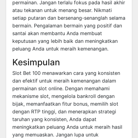
permainan. Jangan terlalu fokus pada hasil akhir
atau tekanan untuk menang besar. Nikmati
setiap putaran dan bersenang-senanglah selama
bermain. Pengalaman bermain yang positif dan
santai akan membantu Anda membuat
keputusan yang lebih baik dan meningkatkan
peluang Anda untuk meraih kemenangan.
Kesimpulan
Slot Bet 100 menawarkan cara yang konsisten
dan efektif untuk meraih kemenangan dalam
permainan slot online. Dengan memahami
mekanisme slot, mengelola bankroll dengan
bijak, memanfaatkan fitur bonus, memilih slot
dengan RTP tinggi, dan menerapkan strategi
taruhan yang konsisten, Anda dapat
meningkatkan peluang Anda untuk meraih hasil
yang memuaskan. Jangan lupa untuk