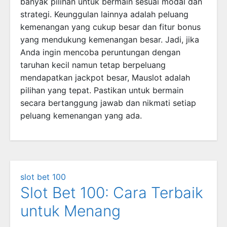
banyak pilihan untuk bermain sesuai modal dan
strategi. Keunggulan lainnya adalah peluang
kemenangan yang cukup besar dan fitur bonus
yang mendukung kemenangan besar. Jadi, jika
Anda ingin mencoba peruntungan dengan
taruhan kecil namun tetap berpeluang
mendapatkan jackpot besar, Mauslot adalah
pilihan yang tepat. Pastikan untuk bermain
secara bertanggung jawab dan nikmati setiap
peluang kemenangan yang ada.
slot bet 100
Slot Bet 100: Cara Terbaik
untuk Menang