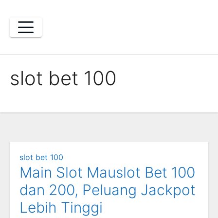
Skip
to
content
slot bet 100
slot bet 100
Main Slot Mauslot Bet 100
dan 200, Peluang Jackpot
Lebih Tinggi