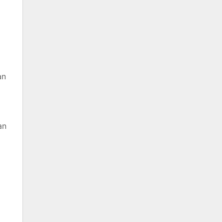
an
an