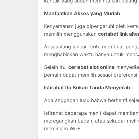
kantuk yang sudah meminta izin pulang l
Manfaatkan Akses yang Mudah
Kenyamanan juga dipengaruhi oleh kemu
memilih menggunakan
ceriabet link alte
Akses yang lancar tentu membuat pengal
menghabiskan waktu hanya untuk mencar
Selain itu,
ceriabet slot online
menyediak
pemain dapat memilih sesuai preferensi
Istirahat Itu Bukan Tanda Menyerah
Ada anggapan lucu bahwa berhenti sejen
Istirahat beberapa menit dapat memba
meregangkan badan, atau sekadar melih
meminjam Wi-Fi.