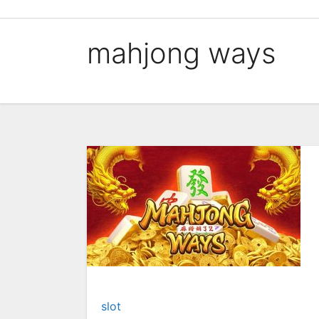
Skip
to
mahjong ways
content
slot