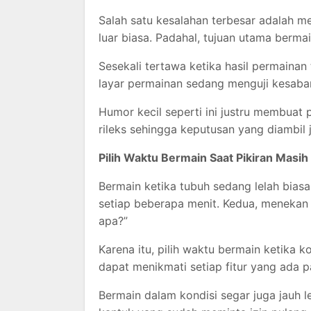
Salah satu kesalahan terbesar adalah 
luar biasa. Padahal, tujuan utama berma
Sesekali tertawa ketika hasil permainan
layar permainan sedang menguji kesab
Humor kecil seperti ini justru membuat 
rileks sehingga keputusan yang diambil 
Pilih Waktu Bermain Saat Pikiran Masih
Bermain ketika tubuh sedang lelah bia
setiap beberapa menit. Kedua, menekan
apa?”
Karena itu, pilih waktu bermain ketika 
dapat menikmati setiap fitur yang ada 
Bermain dalam kondisi segar juga jauh