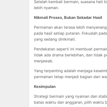
Setelah kembali bermain, suasana hati 
lebih nyaman.
Nikmati Proses, Bukan Sekadar Hasil
Permainan akan terasa lebih menyenangka
pada hasil setiap putaran. Fokuslah pad
yang sedang dinikmati.
Pendekatan seperti ini membuat permaina
tidak ada drama berlebihan, dan tidak pe
menjawab.
Yang terpenting adalah menjaga keseimb
permainan tetap menjadi bagian dari wa
Kesimpulan
Strategi bermain yang nyaman dan stabil
batas waktu dan anggaran, pilih waktu b