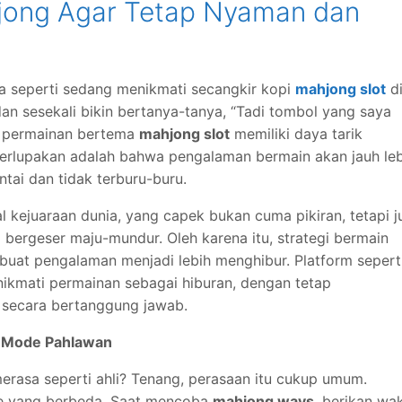
hjong Agar Tetap Nyaman dan
sa seperti sedang menikmati secangkir kopi
mahjong slot
d
dan sesekali bikin bertanya-tanya, “Tadi tombol yang saya
t permainan bertema
mahjong slot
memiliki daya tarik
g terlupakan adalah bahwa pengalaman bermain akan jauh le
tai dan tidak terburu-buru.
nal kejuaraan dunia, yang capek bukan cuma pikiran, tetapi 
g bergeser maju-mundur. Oleh karena itu, strategi bermain
buat pengalaman menjadi lebih menghibur. Platform sepert
kmati permainan sebagai hiburan, dengan tetap
 secara bertanggung jawab.
g Mode Pahlawan
erasa seperti ahli? Tenang, perasaan itu cukup umum.
tme yang berbeda. Saat mencoba
mahjong ways
, berikan wa