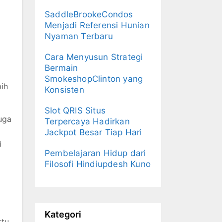
SaddleBrookeCondos
Menjadi Referensi Hunian
Nyaman Terbaru
i
Cara Menyusun Strategi
Bermain
SmokeshopClinton yang
bih
Konsisten
Slot QRIS Situs
juga
Terpercaya Hadirkan
Jackpot Besar Tiap Hari
i
Pembelajaran Hidup dari
Filosofi Hindiupdesh Kuno
Kategori
ktu