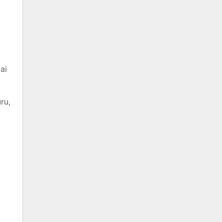
ai
ru,