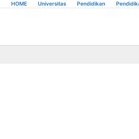
HOME
Universitas
Pendidikan
Pendidik