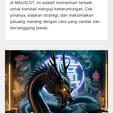
di MAUSLOT, ini adalah momentum terbaik
untuk kembali menguji keberuntungan. Cek
polanya, siapkan strategi, dan maksimalkan
peluang menang dengan cara yang cerdas dan
bertanggung jawab.