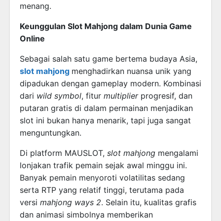
menang.
Keunggulan Slot Mahjong dalam Dunia Game
Online
Sebagai salah satu game bertema budaya Asia,
slot mahjong
menghadirkan nuansa unik yang
dipadukan dengan gameplay modern. Kombinasi
dari
wild symbol
, fitur
multiplier
progresif, dan
putaran gratis di dalam permainan menjadikan
slot ini bukan hanya menarik, tapi juga sangat
menguntungkan.
Di platform MAUSLOT,
slot mahjong
mengalami
lonjakan trafik pemain sejak awal minggu ini.
Banyak pemain menyoroti volatilitas sedang
serta RTP yang relatif tinggi, terutama pada
versi
mahjong ways 2
. Selain itu, kualitas grafis
dan animasi simbolnya memberikan