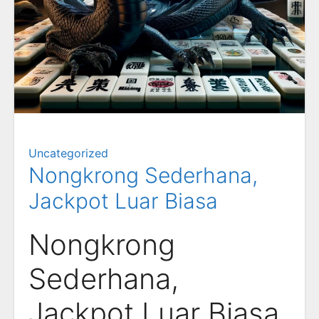
Uncategorized
Nongkrong Sederhana,
Jackpot Luar Biasa
Nongkrong
Sederhana,
Jackpot Luar Biasa