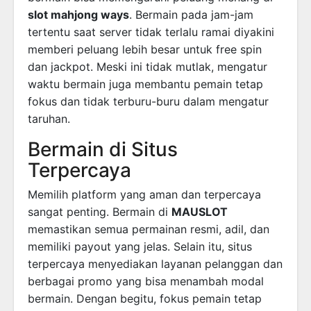
slot mahjong ways
. Bermain pada jam-jam
tertentu saat server tidak terlalu ramai diyakini
memberi peluang lebih besar untuk free spin
dan jackpot. Meski ini tidak mutlak, mengatur
waktu bermain juga membantu pemain tetap
fokus dan tidak terburu-buru dalam mengatur
taruhan.
Bermain di Situs
Terpercaya
Memilih platform yang aman dan terpercaya
sangat penting. Bermain di
MAUSLOT
memastikan semua permainan resmi, adil, dan
memiliki payout yang jelas. Selain itu, situs
terpercaya menyediakan layanan pelanggan dan
berbagai promo yang bisa menambah modal
bermain. Dengan begitu, fokus pemain tetap