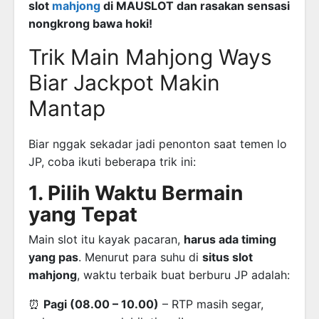
slot
mahjong
di MAUSLOT dan rasakan sensasi
nongkrong bawa hoki!
Trik Main Mahjong Ways
Biar Jackpot Makin
Mantap
Biar nggak sekadar jadi penonton saat temen lo
JP, coba ikuti beberapa trik ini:
1. Pilih Waktu Bermain
yang Tepat
Main slot itu kayak pacaran,
harus ada timing
yang pas
. Menurut para suhu di
situs slot
mahjong
, waktu terbaik buat berburu JP adalah:
⏰
Pagi (08.00 – 10.00)
– RTP masih segar,