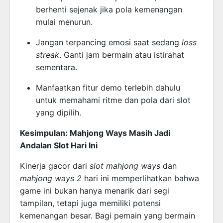
berhenti sejenak jika pola kemenangan
mulai menurun.
Jangan terpancing emosi saat sedang
loss
streak
. Ganti jam bermain atau istirahat
sementara.
Manfaatkan fitur demo terlebih dahulu
untuk memahami ritme dan pola dari slot
yang dipilih.
Kesimpulan: Mahjong Ways Masih Jadi
Andalan Slot Hari Ini
Kinerja gacor dari
slot mahjong ways
dan
mahjong ways 2
hari ini memperlihatkan bahwa
game ini bukan hanya menarik dari segi
tampilan, tetapi juga memiliki potensi
kemenangan besar. Bagi pemain yang bermain