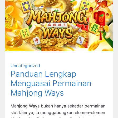
Uncategorized
Panduan Lengkap
Menguasai Permainan
Mahjong Ways
Mahjong Ways bukan hanya sekadar permainan
slot lainnya; ia menggabungkan elemen-elemen