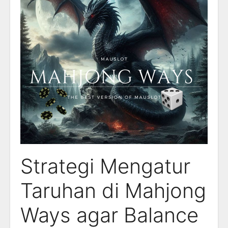
Strategi Mengatur
Taruhan di Mahjong
Ways agar Balance