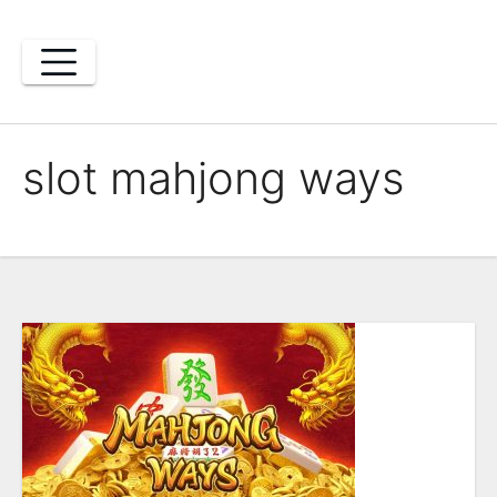
Skip
to
content
slot mahjong ways