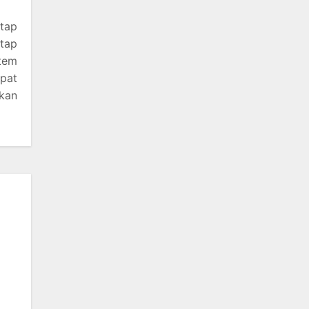
tap
tap
stem
apat
kan