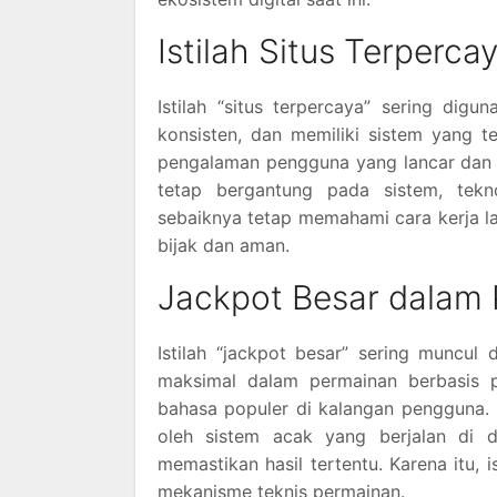
Istilah Situs Terperca
Istilah “situs terpercaya” sering di
konsisten, dan memiliki sistem yang te
pengalaman pengguna yang lancar dan l
tetap bergantung pada sistem, tek
sebaiknya tetap memahami cara kerja l
bijak dan aman.
Jackpot Besar dalam P
Istilah “jackpot besar” sering muncul
maksimal dalam permainan berbasis pe
bahasa populer di kalangan pengguna. 
oleh sistem acak yang berjalan di 
memastikan hasil tertentu. Karena itu,
mekanisme teknis permainan.