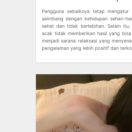
Pengguna sebaiknya tetap mengatur w
seimbang dengan kehidupan sehari-ha
sehat dan tidak berlebihan. Selain i
acak tidak memberikan hasil yang bisa 
menjadi sarana relaksasi yang menyen
pengalaman yang lebih positif dan terko