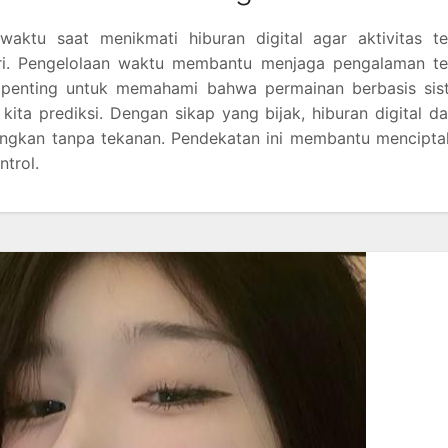
aktu saat menikmati hiburan digital agar aktivitas te
ri. Pengelolaan waktu membantu menjaga pengalaman te
tu, penting untuk memahami bahwa permainan berbasis si
kita prediksi. Dengan sikap yang bijak, hiburan digital d
angkan tanpa tekanan. Pendekatan ini membantu mencipta
ntrol.