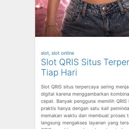
slot
,
slot online
Slot QRIS Situs Terpe
Tiap Hari
Slot QRIS situs terpercaya sering men
digital karena menggambarkan kombina
cepat. Banyak pengguna memilih QRIS 
praktis hanya dengan satu kali pemind
memakan waktu dan membuat proses tera
langsung mengakses layanan yang ters