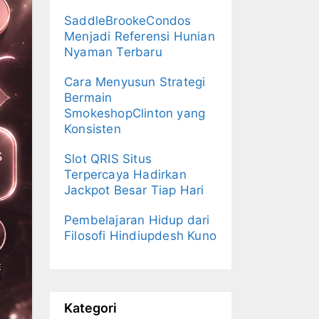
SaddleBrookeCondos
Menjadi Referensi Hunian
Nyaman Terbaru
Cara Menyusun Strategi
Bermain
SmokeshopClinton yang
Konsisten
Slot QRIS Situs
Terpercaya Hadirkan
Jackpot Besar Tiap Hari
Pembelajaran Hidup dari
Filosofi Hindiupdesh Kuno
Kategori