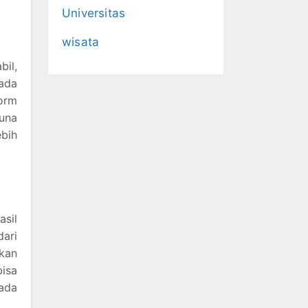
Universitas
wisata
bil,
pada
form
una
ebih
asil
ari
ukan
isa
pada