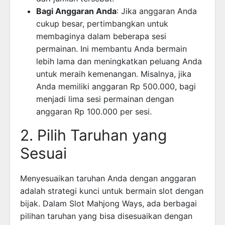
Bagi Anggaran Anda
: Jika anggaran Anda
cukup besar, pertimbangkan untuk
membaginya dalam beberapa sesi
permainan. Ini membantu Anda bermain
lebih lama dan meningkatkan peluang Anda
untuk meraih kemenangan. Misalnya, jika
Anda memiliki anggaran Rp 500.000, bagi
menjadi lima sesi permainan dengan
anggaran Rp 100.000 per sesi.
2. Pilih Taruhan yang
Sesuai
Menyesuaikan taruhan Anda dengan anggaran
adalah strategi kunci untuk bermain slot dengan
bijak. Dalam Slot Mahjong Ways, ada berbagai
pilihan taruhan yang bisa disesuaikan dengan