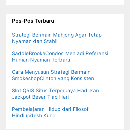
Pos-Pos Terbaru
Strategi Bermain Mahjong Agar Tetap
Nyaman dan Stabil
SaddleBrookeCondos Menjadi Referensi
Hunian Nyaman Terbaru
Cara Menyusun Strategi Bermain
SmokeshopClinton yang Konsisten
Slot QRIS Situs Terpercaya Hadirkan
Jackpot Besar Tiap Hari
Pembelajaran Hidup dari Filosofi
Hindiupdesh Kuno