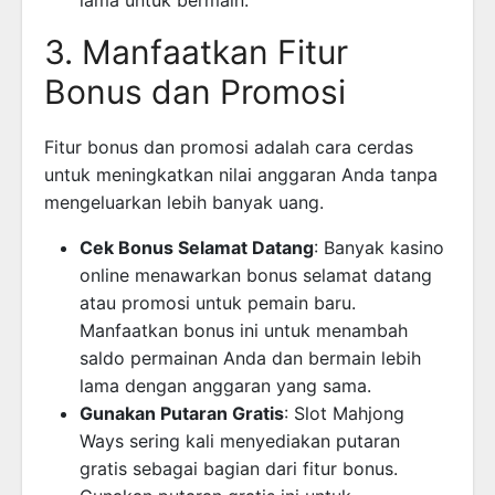
3. Manfaatkan Fitur
Bonus dan Promosi
Fitur bonus dan promosi adalah cara cerdas
untuk meningkatkan nilai anggaran Anda tanpa
mengeluarkan lebih banyak uang.
Cek Bonus Selamat Datang
: Banyak kasino
online menawarkan bonus selamat datang
atau promosi untuk pemain baru.
Manfaatkan bonus ini untuk menambah
saldo permainan Anda dan bermain lebih
lama dengan anggaran yang sama.
Gunakan Putaran Gratis
: Slot Mahjong
Ways sering kali menyediakan putaran
gratis sebagai bagian dari fitur bonus.