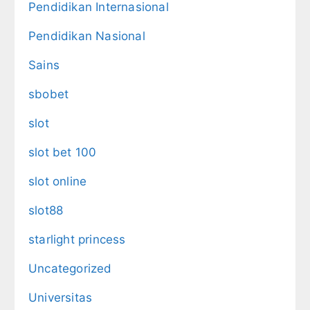
Pendidikan Internasional
Pendidikan Nasional
Sains
sbobet
slot
slot bet 100
slot online
slot88
starlight princess
Uncategorized
Universitas