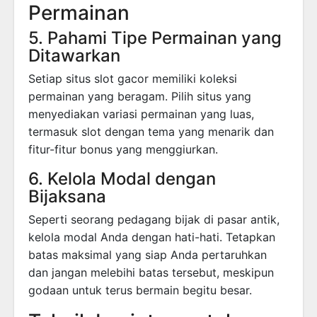
Permainan
5. Pahami Tipe Permainan yang
Ditawarkan
Setiap situs slot gacor memiliki koleksi
permainan yang beragam. Pilih situs yang
menyediakan variasi permainan yang luas,
termasuk slot dengan tema yang menarik dan
fitur-fitur bonus yang menggiurkan.
6. Kelola Modal dengan
Bijaksana
Seperti seorang pedagang bijak di pasar antik,
kelola modal Anda dengan hati-hati. Tetapkan
batas maksimal yang siap Anda pertaruhkan
dan jangan melebihi batas tersebut, meskipun
godaan untuk terus bermain begitu besar.