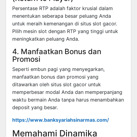
Persentase RTP adalah faktor krusial dalam
menentukan seberapa besar peluang Anda
untuk meraih kemenangan di situs slot gacor.
Pilih mesin slot dengan RTP yang tinggi untuk
meningkatkan peluang Anda.
4. Manfaatkan Bonus dan
Promosi
Seperti embun pagi yang menyegarkan,
manfaatkan bonus dan promosi yang
ditawarkan oleh situs slot gacor untuk
memperbesar modal Anda dan memperpanjang
waktu bermain Anda tanpa harus menambahkan
deposit yang besar.
https://www.banksyariahsinarmas.com/
Memahami Dinamika