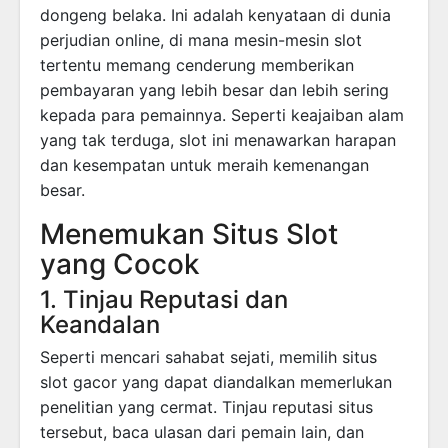
dongeng belaka. Ini adalah kenyataan di dunia
perjudian online, di mana mesin-mesin slot
tertentu memang cenderung memberikan
pembayaran yang lebih besar dan lebih sering
kepada para pemainnya. Seperti keajaiban alam
yang tak terduga, slot ini menawarkan harapan
dan kesempatan untuk meraih kemenangan
besar.
Menemukan Situs Slot
yang Cocok
1. Tinjau Reputasi dan
Keandalan
Seperti mencari sahabat sejati, memilih situs
slot gacor yang dapat diandalkan memerlukan
penelitian yang cermat. Tinjau reputasi situs
tersebut, baca ulasan dari pemain lain, dan