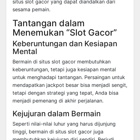
situs slot gacor yang dapat diandalkan dari
sesama pemain.
Tantangan dalam
Menemukan “Slot Gacor”
Keberuntungan dan Kesiapan
Mental
Bermain di situs slot gacor membutuhkan
keberuntungan, tetapi juga kesiapan mental
untuk menghadapi tantangan. Persaingan untuk
mendapatkan jackpot besar bisa menjadi sengit,
tetapi dengan strategi yang tepat, Anda bisa
menjadi pemenang di akhir perjalanan.
Kejujuran dalam Bermain
Seperti nilai-nilai luhur yang harus dijunjung
tinggi, bermain di situs slot gacor juga
membutuhkan kejujuran diri sendiri. Berjudi