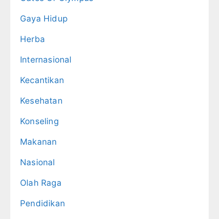
Gaya Hidup
Herba
Internasional
Kecantikan
Kesehatan
Konseling
Makanan
Nasional
Olah Raga
Pendidikan