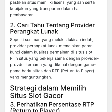
pastikan situs memiliki lisensi yang sah serta
kebijakan yang transparan dalam hal
pembayaran.
2. Cari Tahu Tentang Provider
Perangkat Lunak
Seperti seniman yang melukis lukisan indah,
provider perangkat lunak memainkan peran
kunci dalam kualitas permainan di situs slot.
Pilih situs yang bekerja sama dengan provider-
provder ternama yang dikenal dengan game-
game berkualitas dan RTP (Return to Player)
yang menguntungkan.
Strategi dalam Memilih
Situs Slot Gacor
3. Perhatikan Persentase RTP
(Return to Player)