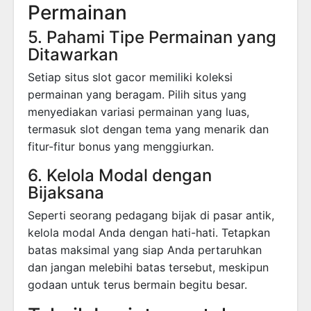
Permainan
5. Pahami Tipe Permainan yang
Ditawarkan
Setiap situs slot gacor memiliki koleksi
permainan yang beragam. Pilih situs yang
menyediakan variasi permainan yang luas,
termasuk slot dengan tema yang menarik dan
fitur-fitur bonus yang menggiurkan.
6. Kelola Modal dengan
Bijaksana
Seperti seorang pedagang bijak di pasar antik,
kelola modal Anda dengan hati-hati. Tetapkan
batas maksimal yang siap Anda pertaruhkan
dan jangan melebihi batas tersebut, meskipun
godaan untuk terus bermain begitu besar.