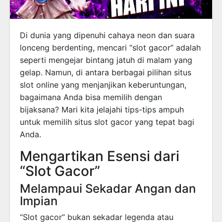
Di dunia yang dipenuhi cahaya neon dan suara
lonceng berdenting, mencari “slot gacor” adalah
seperti mengejar bintang jatuh di malam yang
gelap. Namun, di antara berbagai pilihan situs
slot online yang menjanjikan keberuntungan,
bagaimana Anda bisa memilih dengan
bijaksana? Mari kita jelajahi tips-tips ampuh
untuk memilih situs slot gacor yang tepat bagi
Anda.
Mengartikan Esensi dari
“Slot Gacor”
Melampaui Sekadar Angan dan
Impian
“Slot gacor” bukan sekadar legenda atau