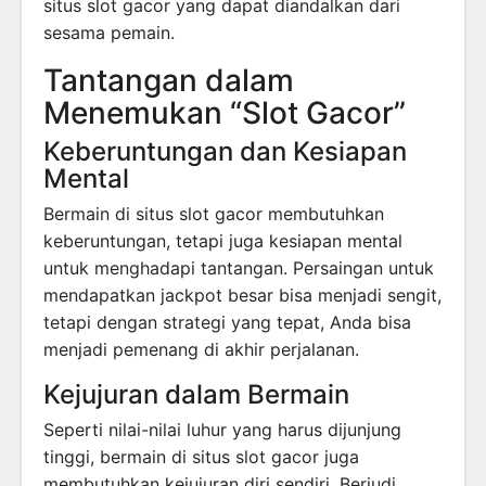
situs slot gacor yang dapat diandalkan dari
sesama pemain.
Tantangan dalam
Menemukan “Slot Gacor”
Keberuntungan dan Kesiapan
Mental
Bermain di situs slot gacor membutuhkan
keberuntungan, tetapi juga kesiapan mental
untuk menghadapi tantangan. Persaingan untuk
mendapatkan jackpot besar bisa menjadi sengit,
tetapi dengan strategi yang tepat, Anda bisa
menjadi pemenang di akhir perjalanan.
Kejujuran dalam Bermain
Seperti nilai-nilai luhur yang harus dijunjung
tinggi, bermain di situs slot gacor juga
membutuhkan kejujuran diri sendiri. Berjudi