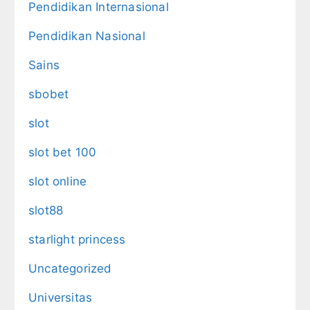
Pendidikan Internasional
Pendidikan Nasional
Sains
sbobet
slot
slot bet 100
slot online
slot88
starlight princess
Uncategorized
Universitas