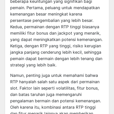
beberapa keuntungan yang signifikan bagi
pemain. Pertama, peluang untuk mendapatkan
kemenangan besar meningkat karena
persentase pengembalian yang lebih besar.
Kedua, permainan dengan RTP tinggi biasanya
memiliki fitur bonus dan jackpot yang menarik,
yang dapat meningkatkan potensi kemenangan.
Ketiga, dengan RTP yang tinggi, risiko kerugian
jangka panjang cenderung lebih kecil, sehingga
pemain dapat bermain dengan lebih tenang dan
strategi yang lebih baik.
Namun, penting juga untuk memahami bahwa
RTP hanyalah salah satu aspek dari permainan
slot. Faktor lain seperti volatilitas, fitur bonus,
dan batas taruhan juga memengaruhi
pengalaman bermain dan potensi kemenangan.
Oleh karena itu, kombinasi antara RTP tinggi
dan fitur menarik lainnya akan memberikan