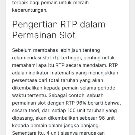
terbaik bagi pemain untuk meraih
keberuntungan.
Pengertian RTP dalam
Permainan Slot
Sebelum membahas lebih jauh tentang
rekomendasi slot
rtp
tertinggi, penting untuk
memahami apa itu RTP secara mendalam. RTP
adalah indikator matematis yang menunjukkan
persentase dari total taruhan yang akan
dikembalikan kepada pemain selama periode
waktu tertentu. Sebagai contoh, sebuah
permainan slot dengan RTP 96% berarti bahwa,
secara teori, dari setiap 100 unit taruhan yang
dipasang, akan dikembalikan sebesar 96 unit
kepada pemain dalam jangka panjang.
Sementara itu, 4 unit sisanya merupakan