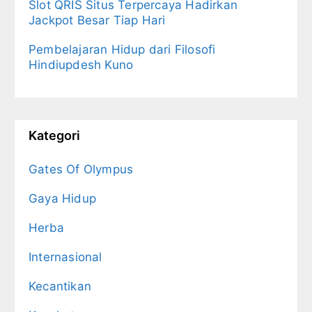
Slot QRIS Situs Terpercaya Hadirkan
Jackpot Besar Tiap Hari
Pembelajaran Hidup dari Filosofi
Hindiupdesh Kuno
Kategori
Gates Of Olympus
Gaya Hidup
Herba
Internasional
Kecantikan