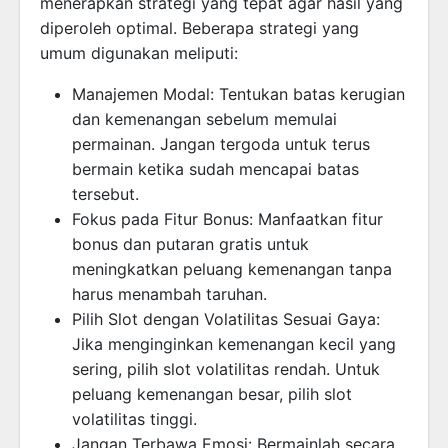
menerapkan strategi yang tepat agar hasil yang
diperoleh optimal. Beberapa strategi yang
umum digunakan meliputi:
Manajemen Modal: Tentukan batas kerugian
dan kemenangan sebelum memulai
permainan. Jangan tergoda untuk terus
bermain ketika sudah mencapai batas
tersebut.
Fokus pada Fitur Bonus: Manfaatkan fitur
bonus dan putaran gratis untuk
meningkatkan peluang kemenangan tanpa
harus menambah taruhan.
Pilih Slot dengan Volatilitas Sesuai Gaya:
Jika menginginkan kemenangan kecil yang
sering, pilih slot volatilitas rendah. Untuk
peluang kemenangan besar, pilih slot
volatilitas tinggi.
Jangan Terbawa Emosi: Bermainlah secara