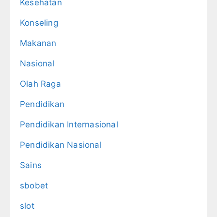
Kesehatan
Konseling
Makanan
Nasional
Olah Raga
Pendidikan
Pendidikan Internasional
Pendidikan Nasional
Sains
sbobet
slot