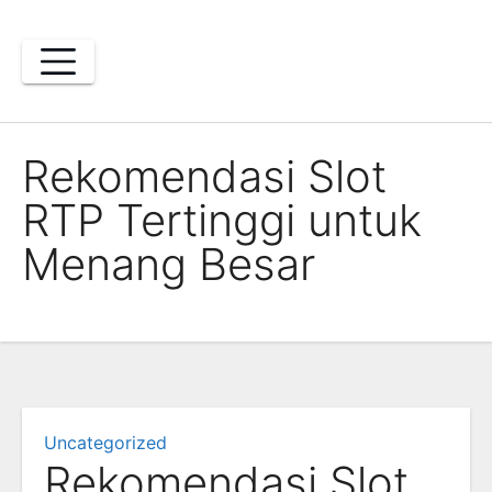
Skip
to
content
Rekomendasi Slot
RTP Tertinggi untuk
Menang Besar
Uncategorized
Rekomendasi Slot