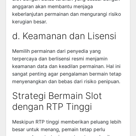
anggaran akan membantu menjaga
keberlanjutan permainan dan mengurangi risiko
kerugian besar.
d. Keamanan dan Lisensi
Memilih permainan dari penyedia yang
terpercaya dan berlisensi resmi menjamin
keamanan data dan keadilan permainan. Hal ini
sangat penting agar pengalaman bermain tetap
menyenangkan dan bebas dari risiko penipuan.
Strategi Bermain Slot
dengan RTP Tinggi
Meskipun RTP tinggi memberikan peluang lebih
besar untuk menang, pemain tetap perlu