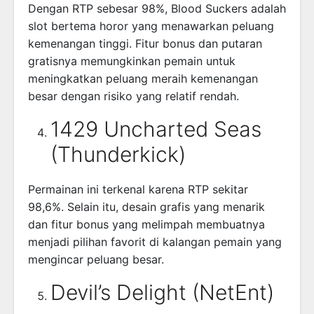
Dengan RTP sebesar 98%, Blood Suckers adalah
slot bertema horor yang menawarkan peluang
kemenangan tinggi. Fitur bonus dan putaran
gratisnya memungkinkan pemain untuk
meningkatkan peluang meraih kemenangan
besar dengan risiko yang relatif rendah.
1429 Uncharted Seas
(Thunderkick)
Permainan ini terkenal karena RTP sekitar
98,6%. Selain itu, desain grafis yang menarik
dan fitur bonus yang melimpah membuatnya
menjadi pilihan favorit di kalangan pemain yang
mengincar peluang besar.
Devil’s Delight (NetEnt)