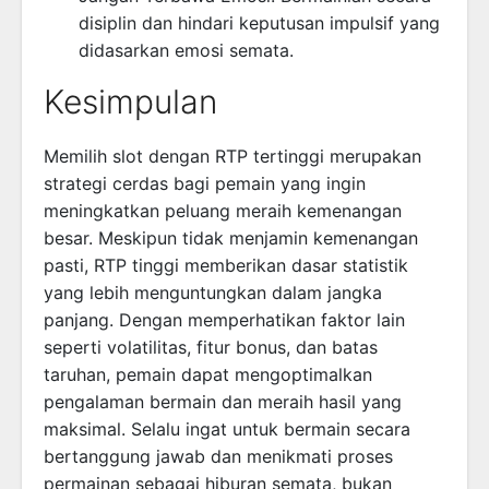
disiplin dan hindari keputusan impulsif yang
didasarkan emosi semata.
Kesimpulan
Memilih slot dengan RTP tertinggi merupakan
strategi cerdas bagi pemain yang ingin
meningkatkan peluang meraih kemenangan
besar. Meskipun tidak menjamin kemenangan
pasti, RTP tinggi memberikan dasar statistik
yang lebih menguntungkan dalam jangka
panjang. Dengan memperhatikan faktor lain
seperti volatilitas, fitur bonus, dan batas
taruhan, pemain dapat mengoptimalkan
pengalaman bermain dan meraih hasil yang
maksimal. Selalu ingat untuk bermain secara
bertanggung jawab dan menikmati proses
permainan sebagai hiburan semata, bukan