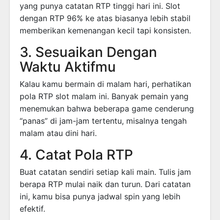
yang punya catatan RTP tinggi hari ini. Slot
dengan RTP 96% ke atas biasanya lebih stabil
memberikan kemenangan kecil tapi konsisten.
3. Sesuaikan Dengan
Waktu Aktifmu
Kalau kamu bermain di malam hari, perhatikan
pola RTP slot malam ini. Banyak pemain yang
menemukan bahwa beberapa game cenderung
“panas” di jam-jam tertentu, misalnya tengah
malam atau dini hari.
4. Catat Pola RTP
Buat catatan sendiri setiap kali main. Tulis jam
berapa RTP mulai naik dan turun. Dari catatan
ini, kamu bisa punya jadwal spin yang lebih
efektif.