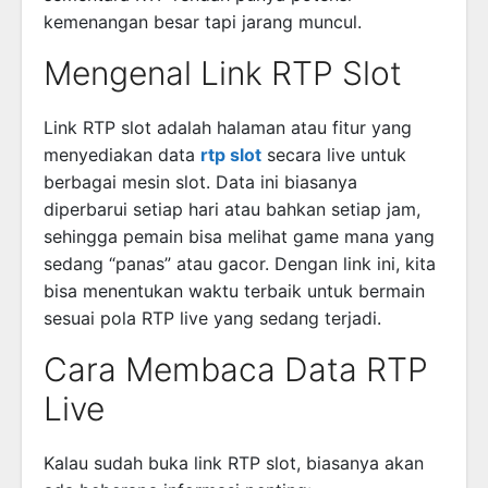
kemenangan besar tapi jarang muncul.
Mengenal Link RTP Slot
Link RTP slot adalah halaman atau fitur yang
menyediakan data
rtp slot
secara live untuk
berbagai mesin slot. Data ini biasanya
diperbarui setiap hari atau bahkan setiap jam,
sehingga pemain bisa melihat game mana yang
sedang “panas” atau gacor. Dengan link ini, kita
bisa menentukan waktu terbaik untuk bermain
sesuai pola RTP live yang sedang terjadi.
Cara Membaca Data RTP
Live
Kalau sudah buka link RTP slot, biasanya akan