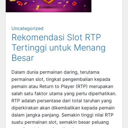
Uncategorized
Rekomendasi Slot RTP
Tertinggi untuk Menang
Besar
Dalam dunia permainan daring, terutama
permainan slot, tingkat pengembalian kepada
pemain atau Return to Player (RTP) merupakan
salah satu faktor utama yang perlu diperhatikan.
RTP adalah persentase dari total taruhan yang
diperkirakan akan dikembalikan kepada pemain
dalam jangka panjang. Semakin tinggi nilai RTP
suatu permainan slot, semakin besar peluang