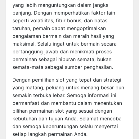
yang lebih menguntungkan dalam jangka
panjang. Dengan memperhatikan faktor lain
seperti volatilitas, fitur bonus, dan batas
taruhan, pemain dapat mengoptimalkan
pengalaman bermain dan meraih hasil yang
maksimal. Selalu ingat untuk bermain secara
bertanggung jawab dan menikmati proses
permainan sebagai hiburan semata, bukan
semata-mata sebagai sumber penghasilan.
Dengan pemilihan slot yang tepat dan strategi
yang matang, peluang untuk menang besar pun
semakin terbuka lebar. Semoga informasi ini
bermanfaat dan membantu dalam menentukan
pilihan permainan slot yang sesuai dengan
kebutuhan dan tujuan Anda. Selamat mencoba
dan semoga keberuntungan selalu menyertai
setiap langkah permainan Anda.