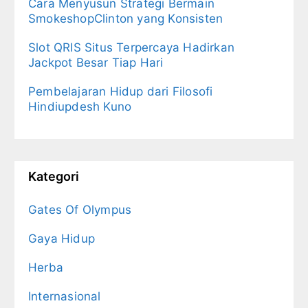
Cara Menyusun Strategi Bermain
SmokeshopClinton yang Konsisten
Slot QRIS Situs Terpercaya Hadirkan
Jackpot Besar Tiap Hari
Pembelajaran Hidup dari Filosofi
Hindiupdesh Kuno
Kategori
Gates Of Olympus
Gaya Hidup
Herba
Internasional