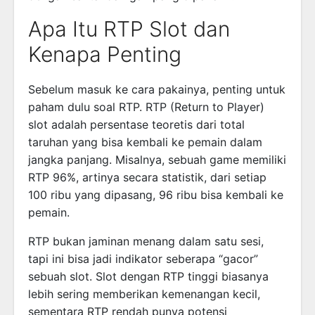
Apa Itu RTP Slot dan
Kenapa Penting
Sebelum masuk ke cara pakainya, penting untuk
paham dulu soal RTP. RTP (Return to Player)
slot adalah persentase teoretis dari total
taruhan yang bisa kembali ke pemain dalam
jangka panjang. Misalnya, sebuah game memiliki
RTP 96%, artinya secara statistik, dari setiap
100 ribu yang dipasang, 96 ribu bisa kembali ke
pemain.
RTP bukan jaminan menang dalam satu sesi,
tapi ini bisa jadi indikator seberapa “gacor”
sebuah slot. Slot dengan RTP tinggi biasanya
lebih sering memberikan kemenangan kecil,
sementara RTP rendah punya potensi