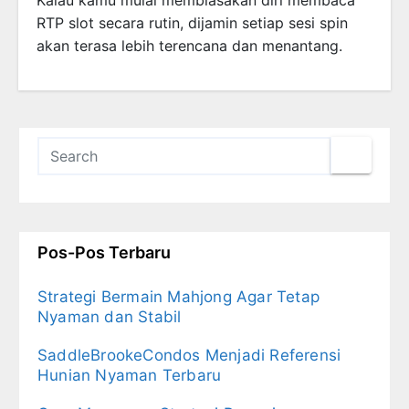
Kalau kamu mulai membiasakan diri membaca
RTP slot secara rutin, dijamin setiap sesi spin
akan terasa lebih terencana dan menantang.
Pos-Pos Terbaru
Strategi Bermain Mahjong Agar Tetap
Nyaman dan Stabil
SaddleBrookeCondos Menjadi Referensi
Hunian Nyaman Terbaru