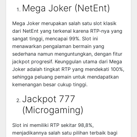
Mega Joker (NetEnt)
Mega Joker merupakan salah satu slot klasik
dari NetEnt yang terkenal karena RTP-nya yang
sangat tinggi, mencapai 99%. Slot ini
menawarkan pengalaman bermain yang
sederhana namun menguntungkan, dengan fitur
jackpot progresif. Keunggulan utama dari Mega
Joker adalah tingkat RTP yang mendekati 100%,
sehingga peluang pemain untuk mendapatkan
kemenangan besar cukup tinggi.
Jackpot 777
(Microgaming)
Slot ini memiliki RTP sekitar 98,8%,
menjadikannya salah satu pilihan terbaik bagi