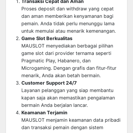
Transaksi Cepat dan Aman
Proses deposit dan withdraw yang cepat
dan aman memberikan kenyamanan bagi
pemain. Anda tidak perlu menunggu lama
untuk memulai atau menarik kemenangan.
Game Slot Berkualitas
MAUSLOT menyediakan berbagai pilihan
game slot dari provider ternama seperti
Pragmatic Play, Habanero, dan
Microgaming. Dengan grafis dan fitur-fitur
menarik, Anda akan betah bermain.
Customer Support 24/7
Layanan pelanggan yang siap membantu
kapan saja akan memastikan pengalaman
bermain Anda berjalan lancar.
Keamanan Terjamin
MAUSLOT menjamin keamanan data pribadi
dan transaksi pemain dengan sistem