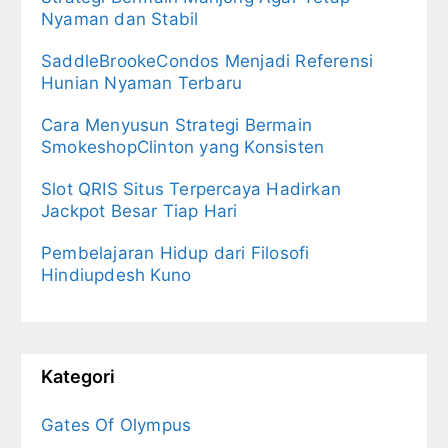
Nyaman dan Stabil
SaddleBrookeCondos Menjadi Referensi
Hunian Nyaman Terbaru
Cara Menyusun Strategi Bermain
SmokeshopClinton yang Konsisten
Slot QRIS Situs Terpercaya Hadirkan
Jackpot Besar Tiap Hari
Pembelajaran Hidup dari Filosofi
Hindiupdesh Kuno
Kategori
Gates Of Olympus