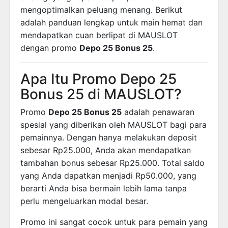
mengoptimalkan peluang menang. Berikut
adalah panduan lengkap untuk main hemat dan
mendapatkan cuan berlipat di MAUSLOT
dengan promo
Depo 25 Bonus 25
.
Apa Itu Promo Depo 25
Bonus 25 di MAUSLOT?
Promo
Depo 25 Bonus 25
adalah penawaran
spesial yang diberikan oleh MAUSLOT bagi para
pemainnya. Dengan hanya melakukan deposit
sebesar Rp25.000, Anda akan mendapatkan
tambahan bonus sebesar Rp25.000. Total saldo
yang Anda dapatkan menjadi Rp50.000, yang
berarti Anda bisa bermain lebih lama tanpa
perlu mengeluarkan modal besar.
Promo ini sangat cocok untuk para pemain yang