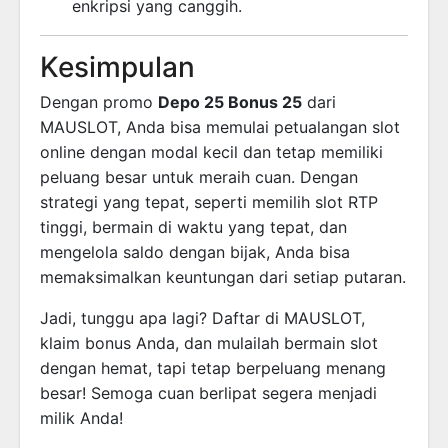
enkripsi yang canggih.
Kesimpulan
Dengan promo
Depo 25 Bonus 25
dari
MAUSLOT, Anda bisa memulai petualangan slot
online dengan modal kecil dan tetap memiliki
peluang besar untuk meraih cuan. Dengan
strategi yang tepat, seperti memilih slot RTP
tinggi, bermain di waktu yang tepat, dan
mengelola saldo dengan bijak, Anda bisa
memaksimalkan keuntungan dari setiap putaran.
Jadi, tunggu apa lagi? Daftar di MAUSLOT,
klaim bonus Anda, dan mulailah bermain slot
dengan hemat, tapi tetap berpeluang menang
besar! Semoga cuan berlipat segera menjadi
milik Anda!