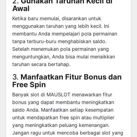
2.
Gunakan Taruhan Kecil di
Awal
Ketika baru memulai, disarankan untuk
menggunakan taruhan yang lebih kecil. Ini
membantu Anda mempelajari pola permainan
tanpa terburu-buru menghabiskan saldo.
Setelah menemukan pola permainan yang
menguntungkan, Anda bisa mulai menaikkan
taruhan secara bertahap.
3.
Manfaatkan Fitur Bonus dan
Free Spin
Banyak slot di MAUSLOT menawarkan fitur
bonus yang dapat membantu meningkatkan
saldo Anda. Manfaatkan setiap kesempatan
untuk mendapatkan free spin atau multiplier
yang meningkatkan peluang kemenangan.
Jangan ragu untuk mencoba berbagai slot yang