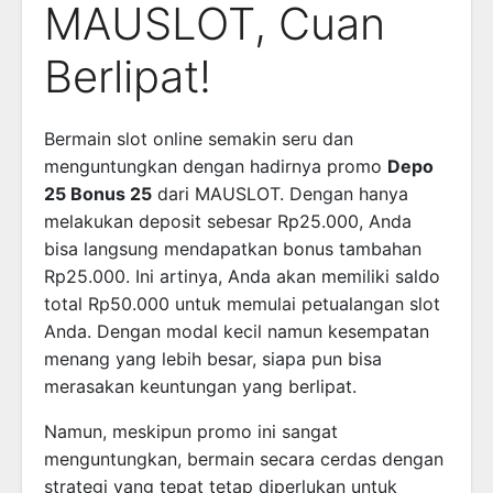
MAUSLOT, Cuan
Berlipat!
Bermain slot online semakin seru dan
menguntungkan dengan hadirnya promo
Depo
25 Bonus 25
dari MAUSLOT. Dengan hanya
melakukan deposit sebesar Rp25.000, Anda
bisa langsung mendapatkan bonus tambahan
Rp25.000. Ini artinya, Anda akan memiliki saldo
total Rp50.000 untuk memulai petualangan slot
Anda. Dengan modal kecil namun kesempatan
menang yang lebih besar, siapa pun bisa
merasakan keuntungan yang berlipat.
Namun, meskipun promo ini sangat
menguntungkan, bermain secara cerdas dengan
strategi yang tepat tetap diperlukan untuk