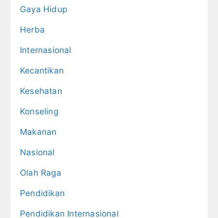
Gaya Hidup
Herba
Internasional
Kecantikan
Kesehatan
Konseling
Makanan
Nasional
Olah Raga
Pendidikan
Pendidikan Internasional