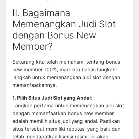
II. Bagaimana
Memenangkan Judi Slot
dengan Bonus New
Member?
Sekarang kita telah memahami tentang bonus
new member 100%, mari kita bahas langkah-
langkah untuk memenangkan judi slot dengan
memanfaatkannya.
1. Pilih Situs Judi Slot yang Andal:
Langkah pertama untuk memenangkan judi slot
dengan memanfaatkan bonus new member
adalah memilih situs judi yang andal. Pastikan
situs tersebut memiliki reputasi yang baik dan
telah mendapatkan lisensi resmi. Ini akan