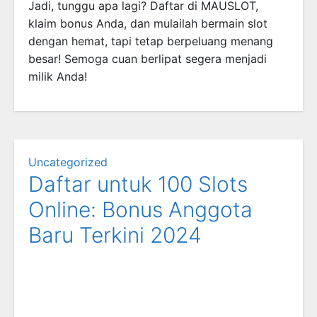
Jadi, tunggu apa lagi? Daftar di MAUSLOT,
klaim bonus Anda, dan mulailah bermain slot
dengan hemat, tapi tetap berpeluang menang
besar! Semoga cuan berlipat segera menjadi
milik Anda!
Uncategorized
Daftar untuk 100 Slots
Online: Bonus Anggota
Baru Terkini 2024