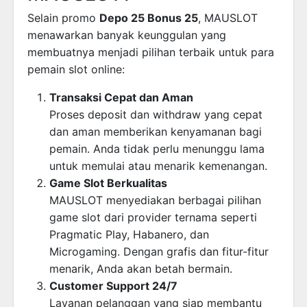
Selain promo
Depo 25 Bonus 25
, MAUSLOT
menawarkan banyak keunggulan yang
membuatnya menjadi pilihan terbaik untuk para
pemain slot online:
Transaksi Cepat dan Aman
Proses deposit dan withdraw yang cepat
dan aman memberikan kenyamanan bagi
pemain. Anda tidak perlu menunggu lama
untuk memulai atau menarik kemenangan.
Game Slot Berkualitas
MAUSLOT menyediakan berbagai pilihan
game slot dari provider ternama seperti
Pragmatic Play, Habanero, dan
Microgaming. Dengan grafis dan fitur-fitur
menarik, Anda akan betah bermain.
Customer Support 24/7
Layanan pelanggan yang siap membantu