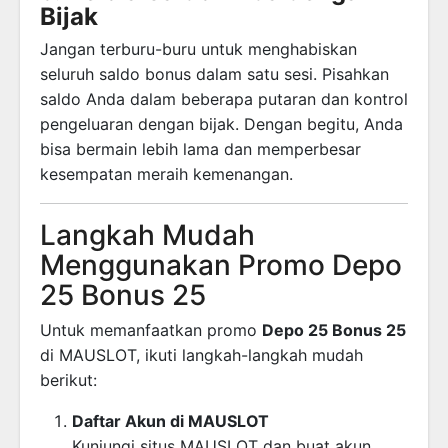
Bijak
Jangan terburu-buru untuk menghabiskan
seluruh saldo bonus dalam satu sesi. Pisahkan
saldo Anda dalam beberapa putaran dan kontrol
pengeluaran dengan bijak. Dengan begitu, Anda
bisa bermain lebih lama dan memperbesar
kesempatan meraih kemenangan.
Langkah Mudah
Menggunakan Promo Depo
25 Bonus 25
Untuk memanfaatkan promo
Depo 25 Bonus 25
di MAUSLOT, ikuti langkah-langkah mudah
berikut:
Daftar Akun di MAUSLOT
Kunjungi situs MAUSLOT dan buat akun