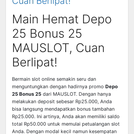
Cuan Berlipat!
Main Hemat Depo
25 Bonus 25
MAUSLOT, Cuan
Berlipat!
Bermain slot online semakin seru dan
menguntungkan dengan hadirnya promo
Depo
25 Bonus 25
dari MAUSLOT. Dengan hanya
melakukan deposit sebesar Rp25.000, Anda
bisa langsung mendapatkan bonus tambahan
Rp25.000. Ini artinya, Anda akan memiliki saldo
total Rp50.000 untuk memulai petualangan slot
Anda. Dengan modal kecil namun kesempatan