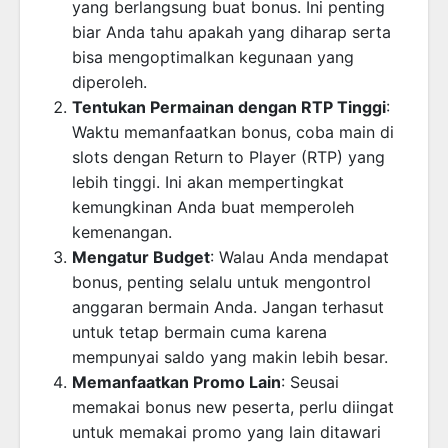
yang berlangsung buat bonus. Ini penting
biar Anda tahu apakah yang diharap serta
bisa mengoptimalkan kegunaan yang
diperoleh.
Tentukan Permainan dengan RTP Tinggi
:
Waktu memanfaatkan bonus, coba main di
slots dengan Return to Player (RTP) yang
lebih tinggi. Ini akan mempertingkat
kemungkinan Anda buat memperoleh
kemenangan.
Mengatur Budget
: Walau Anda mendapat
bonus, penting selalu untuk mengontrol
anggaran bermain Anda. Jangan terhasut
untuk tetap bermain cuma karena
mempunyai saldo yang makin lebih besar.
Memanfaatkan Promo Lain
: Seusai
memakai bonus new peserta, perlu diingat
untuk memakai promo yang lain ditawari