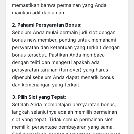
memastikan bahwa permainan yang Anda
mainkan adil dan aman.
2. Pahami Persyaratan Bonus:
Sebelum Anda mulai bermain judi slot dengan
bonus new member, penting untuk memahami
persyaratan dan ketentuan yang terkait dengan
bonus tersebut. Pastikan Anda membaca
dengan teliti dan mengerti apakah ada
persyaratan taruhan (turnover) yang harus
dipenuhi sebelum Anda dapat menarik bonus
dan kemenangan yang terkait.
3. Pilih Slot yang Tepat:
Setelah Anda mempelajari persyaratan bonus,
langkah selanjutnya adalah memilih permainan
slot yang tepat. Tidak semua permainan slot
memiliki persentase pembayaran yang sama.