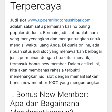
Terpercaya
Judi slot
www.upperarlingtonsushibar.com
adalah salah satu permainan kasino paling
populer di dunia. Bermain judi slot adalah cara
yang menyenangkan dan menguntungkan untuk
mengisi waktu luang Anda. Di dunia online, ada
ribuan situs judi slot yang menawarkan berbagai
jenis permainan dengan fitur-fitur menarik,
termasuk bonus new member. Dalam artikel ini,
kita akan membahas rahasia terbukti
memenangkan judi slot dengan memanfaatkan
bonus new member 100% yang menguntungkan!
I. Bonus New Member:
Apa dan Bagaimana