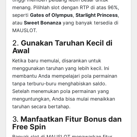
menang. Pilihlah slot dengan RTP di atas 96%,
seperti
Gates of Olympus
,
Starlight Princess
,
atau
Sweet Bonanza
yang banyak tersedia di
MAUSLOT.
2.
Gunakan Taruhan Kecil di
Awal
Ketika baru memulai, disarankan untuk
menggunakan taruhan yang lebih kecil. Ini
membantu Anda mempelajari pola permainan
tanpa terburu-buru menghabiskan saldo.
Setelah menemukan pola permainan yang
menguntungkan, Anda bisa mulai menaikkan
taruhan secara bertahap.
3.
Manfaatkan Fitur Bonus dan
Free Spin
Banyak slot di MAUSLOT menawarkan fitur