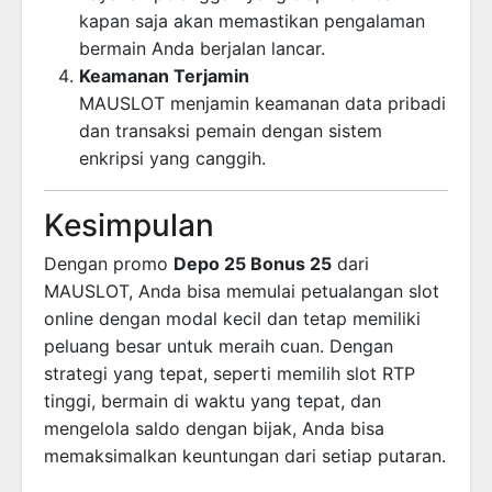
kapan saja akan memastikan pengalaman
bermain Anda berjalan lancar.
Keamanan Terjamin
MAUSLOT menjamin keamanan data pribadi
dan transaksi pemain dengan sistem
enkripsi yang canggih.
Kesimpulan
Dengan promo
Depo 25 Bonus 25
dari
MAUSLOT, Anda bisa memulai petualangan slot
online dengan modal kecil dan tetap memiliki
peluang besar untuk meraih cuan. Dengan
strategi yang tepat, seperti memilih slot RTP
tinggi, bermain di waktu yang tepat, dan
mengelola saldo dengan bijak, Anda bisa
memaksimalkan keuntungan dari setiap putaran.