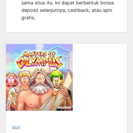
sama situs itu. Ini dapat berbentuk bonus
deposit selanjutnya, cashback, atau spin
gratis.
slot