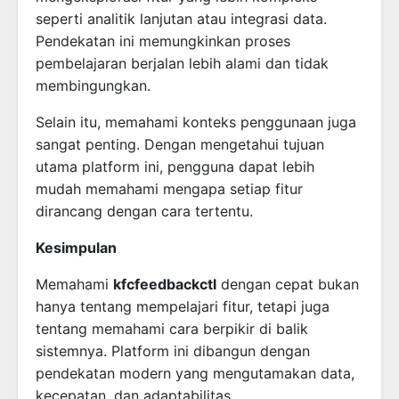
seperti analitik lanjutan atau integrasi data.
Pendekatan ini memungkinkan proses
pembelajaran berjalan lebih alami dan tidak
membingungkan.
Selain itu, memahami konteks penggunaan juga
sangat penting. Dengan mengetahui tujuan
utama platform ini, pengguna dapat lebih
mudah memahami mengapa setiap fitur
dirancang dengan cara tertentu.
Kesimpulan
Memahami
kfcfeedbackctl
dengan cepat bukan
hanya tentang mempelajari fitur, tetapi juga
tentang memahami cara berpikir di balik
sistemnya. Platform ini dibangun dengan
pendekatan modern yang mengutamakan data,
kecepatan, dan adaptabilitas.