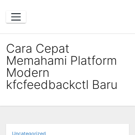
Skip
to
content
Cara Cepat
Memahami Platform
Modern
kfcfeedbackctl Baru
Uncategorized