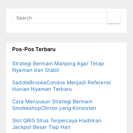
Pos-Pos Terbaru
Strategi Bermain Mahjong Agar Tetap
Nyaman dan Stabil
SaddleBrookeCondos Menjadi Referensi
Hunian Nyaman Terbaru
Cara Menyusun Strategi Bermain
SmokeshopClinton yang Konsisten
Slot QRIS Situs Terpercaya Hadirkan
Jackpot Besar Tiap Hari