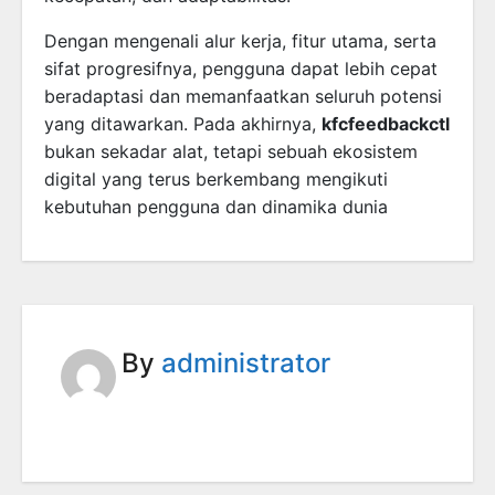
Dengan mengenali alur kerja, fitur utama, serta
sifat progresifnya, pengguna dapat lebih cepat
beradaptasi dan memanfaatkan seluruh potensi
yang ditawarkan. Pada akhirnya,
kfcfeedbackctl
bukan sekadar alat, tetapi sebuah ekosistem
digital yang terus berkembang mengikuti
kebutuhan pengguna dan dinamika dunia
By
administrator