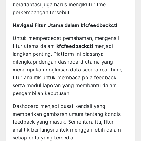
beradaptasi juga harus mengikuti ritme
perkembangan tersebut.
Navigasi Fitur Utama dalam kfcfeedbackctl
Untuk mempercepat pemahaman, mengenali
fitur utama dalam
kfcfeedbackctl
menjadi
langkah penting. Platform ini biasanya
dilengkapi dengan dashboard utama yang
menampilkan ringkasan data secara real-time,
fitur analitik untuk membaca pola feedback,
serta modul laporan yang membantu dalam
pengambilan keputusan.
Dashboard menjadi pusat kendali yang
memberikan gambaran umum tentang kondisi
feedback yang masuk. Sementara itu, fitur
analitik berfungsi untuk menggali lebih dalam
setiap data yang tersedia.