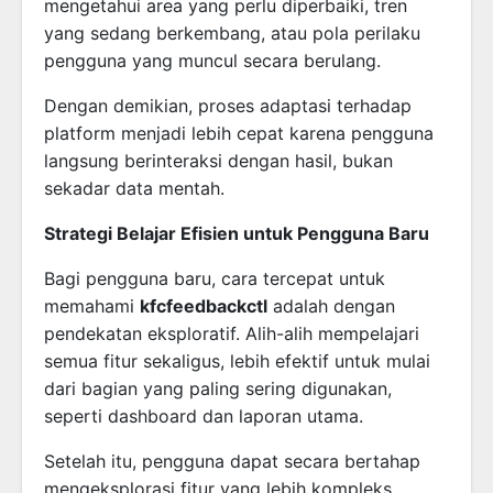
mengetahui area yang perlu diperbaiki, tren
yang sedang berkembang, atau pola perilaku
pengguna yang muncul secara berulang.
Dengan demikian, proses adaptasi terhadap
platform menjadi lebih cepat karena pengguna
langsung berinteraksi dengan hasil, bukan
sekadar data mentah.
Strategi Belajar Efisien untuk Pengguna Baru
Bagi pengguna baru, cara tercepat untuk
memahami
kfcfeedbackctl
adalah dengan
pendekatan eksploratif. Alih-alih mempelajari
semua fitur sekaligus, lebih efektif untuk mulai
dari bagian yang paling sering digunakan,
seperti dashboard dan laporan utama.
Setelah itu, pengguna dapat secara bertahap
mengeksplorasi fitur yang lebih kompleks