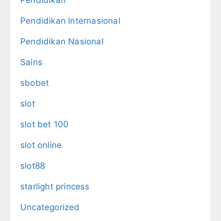
Pendidikan
Pendidikan Internasional
Pendidikan Nasional
Sains
sbobet
slot
slot bet 100
slot online
slot88
starlight princess
Uncategorized