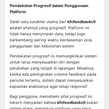
Pendekatan Progresif dalam Penggunaan
Platform
Salah satu karakter utama dari
kfcfeedbackctl
adalah sifatnya yang progresif. Platform ini
tidak hanya menyimpan data, tetapi juga
berkembang seiring waktu berdasarkan pola
penggunaan dan kebutuhan sistem.
Pendekatan progresif ini memungkinkan sistem
untuk terus menyesuaikan diri dengan
perubahan yang terjadi di lapangan. Misalnya,
ketika ada peningkatan volume feedback pada
periode tertentu, sistem dapat menyesuaikan
kapasitas analisisnya agar tetap responsif.
Bagi pengguna, memahami sifat progresif ini
berarti menyadari bahwa
kfcfeedbackctl
bukan
sistem statis, melainkan platform yang terus