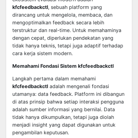
kfcfeedbackctl
, sebuah platform yang
dirancang untuk mengelola, membaca, dan
mengoptimalkan feedback secara lebih
terstruktur dan real-time. Untuk memahaminya
dengan cepat, diperlukan pendekatan yang
tidak hanya teknis, tetapi juga adaptif terhadap
cara kerja sistem modern.
Memahami Fondasi Sistem kfcfeedbackctl
Langkah pertama dalam memahami
kfcfeedbackctl
adalah mengenali fondasi
utamanya: data feedback. Platform ini dibangun
di atas prinsip bahwa setiap interaksi pengguna
adalah sumber informasi yang bernilai. Data
tidak hanya dikumpulkan, tetapi juga diolah
menjadi insight yang dapat digunakan untuk
pengambilan keputusan.