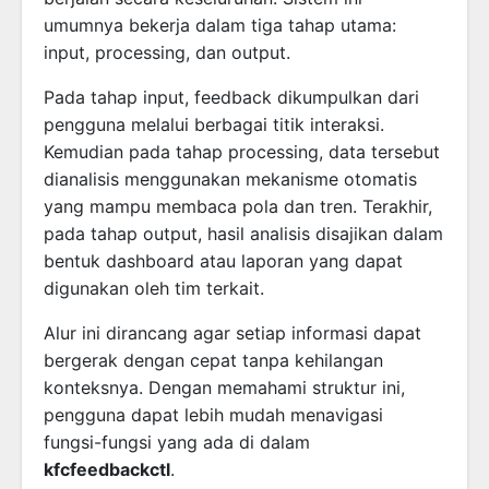
umumnya bekerja dalam tiga tahap utama:
input, processing, dan output.
Pada tahap input, feedback dikumpulkan dari
pengguna melalui berbagai titik interaksi.
Kemudian pada tahap processing, data tersebut
dianalisis menggunakan mekanisme otomatis
yang mampu membaca pola dan tren. Terakhir,
pada tahap output, hasil analisis disajikan dalam
bentuk dashboard atau laporan yang dapat
digunakan oleh tim terkait.
Alur ini dirancang agar setiap informasi dapat
bergerak dengan cepat tanpa kehilangan
konteksnya. Dengan memahami struktur ini,
pengguna dapat lebih mudah menavigasi
fungsi-fungsi yang ada di dalam
kfcfeedbackctl
.