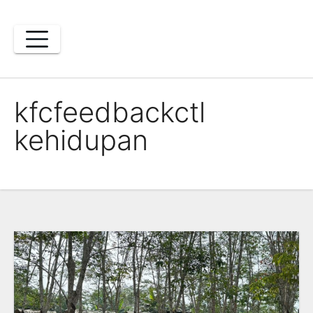
Skip
to
content
kfcfeedbackctl
kehidupan