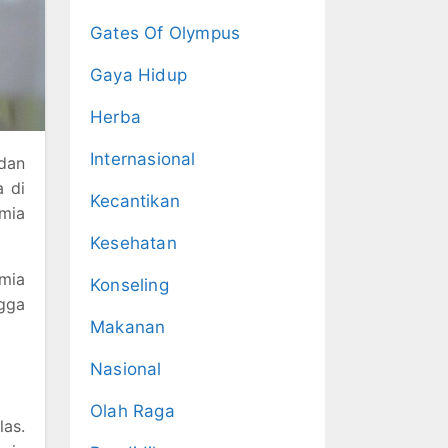
Gates Of Olympus
Gaya Hidup
Herba
Internasional
 dan
a di
Kecantikan
mia
Kesehatan
imia
Konseling
ngga
Makanan
Nasional
Olah Raga
las.