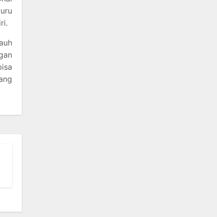
guru
i.
jauh
gan
isa
yang