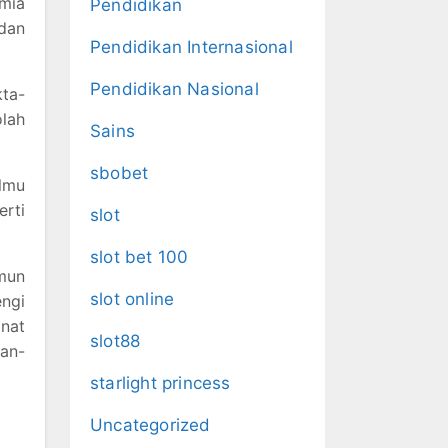
imia
Pendidikan
 dan
Pendidikan Internasional
Pendidikan Nasional
kta-
olah
Sains
sbobet
lmu
rti
slot
slot bet 100
amun
slot online
engi
inat
slot88
uan-
starlight princess
Uncategorized