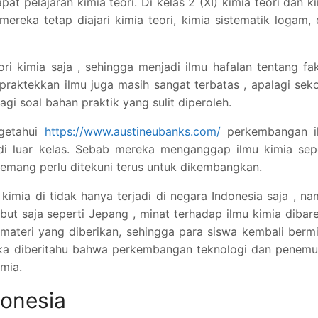
t pelajaran kimia teori. Di kelas 2 (XI) kimia teori dan k
 mereka tetap diajari kimia teori, kimia sistematik logam,
i kimia saja , sehingga menjadi ilmu hafalan tentang fa
mpraktekkan ilmu juga masih sangat terbatas , apalagi sek
gi soal bahan praktik yang sulit diperoleh.
ngetahui
https://www.austineubanks.com/
perkembangan i
 luar kelas. Sebab mereka menganggap ilmu kimia sepe
emang perlu ditekuni terus untuk dikembangkan.
kimia di tidak hanya terjadi di negara Indonesia saja , n
but saja seperti Jepang , minat terhadap ilmu kimia dibar
ateri yang diberikan, sehingga para siswa kembali berm
reka diberitahu bahwa perkembangan teknologi dan penem
mia.
donesia