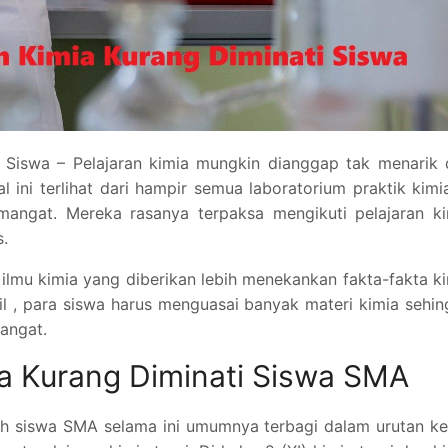
i Siswa – Pelajaran kimia mungkin dianggap tak menarik
ni terlihat dari hampir semua laboratorium praktik kimi
mangat. Mereka rasanya terpaksa mengikuti pelajaran ki
s.
ilmu kimia yang diberikan lebih menekankan fakta-fakta k
sil , para siswa harus menguasai banyak materi kimia sehi
angat.
ia Kurang Diminati Siswa SMA
eh siswa SMA selama ini umumnya terbagi dalam urutan ke