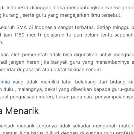
A di Indonesia dianggap tidka menguntungkan karena pro
 kurang , serta guru yang mengajarkan ilmu tersebut.
seluruh SMA di Indonesia sangat terbatas. Setiap minggu 
 jam (180 menit) pelajaran.Itu pun belum tentu sepenuh
n.
iakan oleh pemerintah tidak bisa digunakan untuk mengha
 Jadi jangan heran jika banyak guru yang menambahinya 
edar di pasaran atau diktat bikinan sendiri.
imia
yang tidak memiliki latar belakang dari bidang ki
ih dulu , malangnya, bekal yang diberikan kepada guru-guru
soal penguasaan materi, bukan pada cara penyampaiannya
a Menarik
enjadi menarik tentunya tidak sekadar mengubah materi
 namun juga harus diikuti dengan dukungan guru profesi