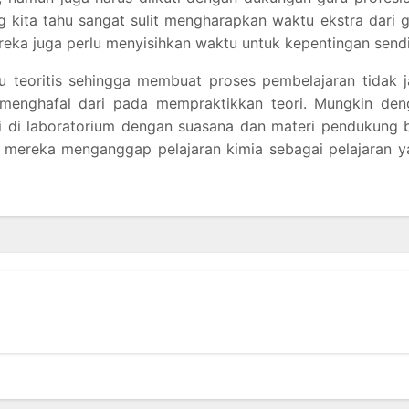
kita tahu sangat sulit mengharapkan waktu ekstra dari 
ka juga perlu menyisihkan waktu untuk kepentingan sendir
lu teoritis sehingga membuat proses pembelajaran tidak 
 menghafal dari pada mempraktikkan teori. Mungkin den
 di laboratorium dengan suasana dan materi pendukung b
a mereka menganggap pelajaran kimia sebagai pelajaran 