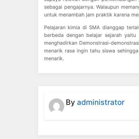
sebagai pengajarnya. Walaupun memang 
untuk menambah jam praktik karena mere
Pelajaran kimia di SMA dianggap terla
berbeda dengan belajar sejarah yaitu
menghadirkan Demonstrasi-demonstrasi
menarik rasa ingin tahu siswa sehingg
menarik.
By
administrator