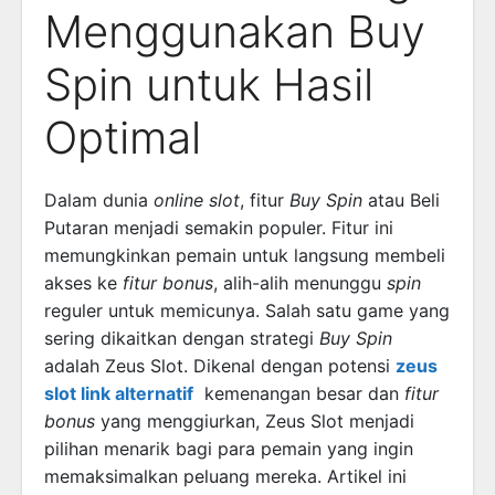
Menggunakan Buy
Spin untuk Hasil
Optimal
Dalam dunia
online slot
, fitur
Buy Spin
atau Beli
Putaran menjadi semakin populer. Fitur ini
memungkinkan pemain untuk langsung membeli
akses ke
fitur bonus
, alih-alih menunggu
spin
reguler untuk memicunya. Salah satu game yang
sering dikaitkan dengan strategi
Buy Spin
adalah Zeus Slot. Dikenal dengan potensi
zeus
slot link alternatif
kemenangan besar dan
fitur
bonus
yang menggiurkan, Zeus Slot menjadi
pilihan menarik bagi para pemain yang ingin
memaksimalkan peluang mereka. Artikel ini