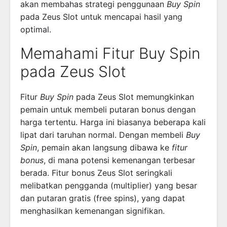
akan membahas strategi penggunaan
Buy Spin
pada Zeus Slot untuk mencapai hasil yang
optimal.
Memahami Fitur Buy Spin
pada Zeus Slot
Fitur
Buy Spin
pada Zeus Slot memungkinkan
pemain untuk membeli putaran bonus dengan
harga tertentu. Harga ini biasanya beberapa kali
lipat dari taruhan normal. Dengan membeli
Buy
Spin
, pemain akan langsung dibawa ke
fitur
bonus
, di mana potensi kemenangan terbesar
berada. Fitur bonus Zeus Slot seringkali
melibatkan pengganda (multiplier) yang besar
dan putaran gratis (free spins), yang dapat
menghasilkan kemenangan signifikan.