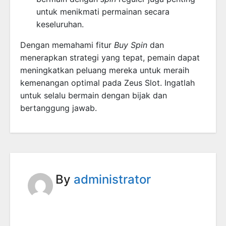
untuk menikmati permainan secara
keseluruhan.
Dengan memahami fitur
Buy Spin
dan
menerapkan strategi yang tepat, pemain dapat
meningkatkan peluang mereka untuk meraih
kemenangan optimal pada Zeus Slot. Ingatlah
untuk selalu bermain dengan bijak dan
bertanggung jawab.
By
administrator