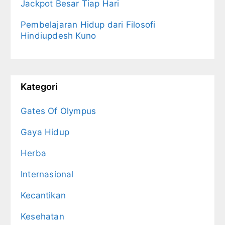
Jackpot Besar Tiap Hari
Pembelajaran Hidup dari Filosofi
Hindiupdesh Kuno
Kategori
Gates Of Olympus
Gaya Hidup
Herba
Internasional
Kecantikan
Kesehatan