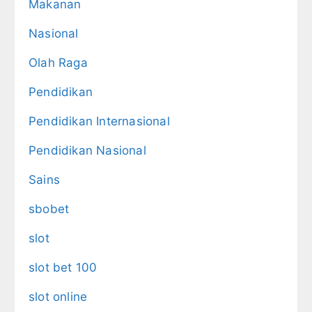
Makanan
Nasional
Olah Raga
Pendidikan
Pendidikan Internasional
Pendidikan Nasional
Sains
sbobet
slot
slot bet 100
slot online