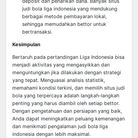
deposit dan penarikan dana. Banyak situs
judi bola liga indonesia yang mendukung
berbagai metode pembayaran lokal,
sehingga memudahkan bettor untuk
bertransaksi.
Kesimpulan
Bertaruh pada pertandingan Liga Indonesia bisa
menjadi aktivitas yang mengasyikkan dan
menguntungkan jika dilakukan dengan strategi
yang tepat. Menguasai analisis statistik,
memahami kondisi terkini, dan memilih situs judi
bola yang terpercaya adalah langkah-langkah
penting yang harus diambil oleh setiap bettor.
Dengan pengetahuan dan persiapan yang baik,
Anda dapat meningkatkan peluang kemenangan
dan menikmati pengalaman judi bola liga
indonesia dengan lebih maksimal.