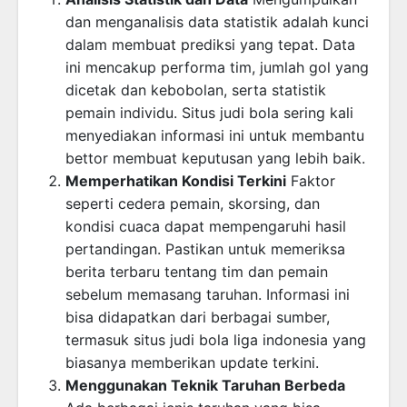
dan menganalisis data statistik adalah kunci
dalam membuat prediksi yang tepat. Data
ini mencakup performa tim, jumlah gol yang
dicetak dan kebobolan, serta statistik
pemain individu. Situs judi bola sering kali
menyediakan informasi ini untuk membantu
bettor membuat keputusan yang lebih baik.
Memperhatikan Kondisi Terkini
Faktor
seperti cedera pemain, skorsing, dan
kondisi cuaca dapat mempengaruhi hasil
pertandingan. Pastikan untuk memeriksa
berita terbaru tentang tim dan pemain
sebelum memasang taruhan. Informasi ini
bisa didapatkan dari berbagai sumber,
termasuk situs judi bola liga indonesia yang
biasanya memberikan update terkini.
Menggunakan Teknik Taruhan Berbeda