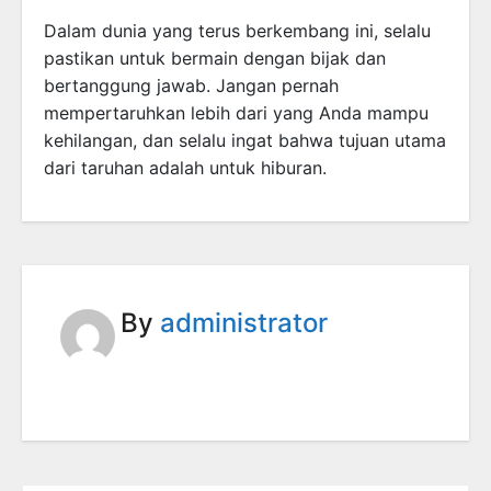
Dalam dunia yang terus berkembang ini, selalu
pastikan untuk bermain dengan bijak dan
bertanggung jawab. Jangan pernah
mempertaruhkan lebih dari yang Anda mampu
kehilangan, dan selalu ingat bahwa tujuan utama
dari taruhan adalah untuk hiburan.
By
administrator