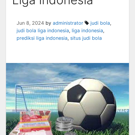
Jun 8, 2024
by
administrator
judi bola
,
judi bola liga indonesia
,
liga indonesia
,
prediksi liga indonesia
,
situs judi bola