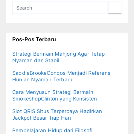
Pos-Pos Terbaru
Strategi Bermain Mahjong Agar Tetap
Nyaman dan Stabil
SaddleBrookeCondos Menjadi Referensi
Hunian Nyaman Terbaru
Cara Menyusun Strategi Bermain
SmokeshopClinton yang Konsisten
Slot QRIS Situs Terpercaya Hadirkan
Jackpot Besar Tiap Hari
Pembelajaran Hidup dari Filosofi