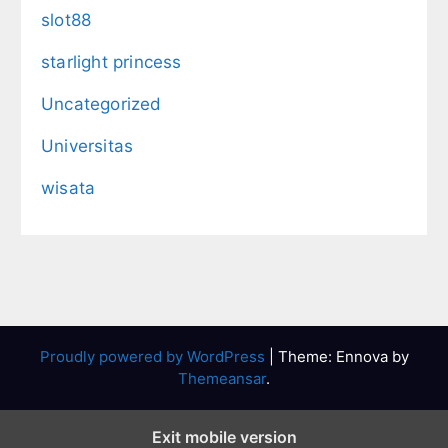
slot88
starlight princess
Uncategorized
Universitas
wisata
Proudly powered by WordPress
|
Theme: Ennova by
Themeansar
.
Exit mobile version