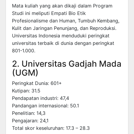
Mata kuliah yang akan dikaji dalam Program
Studi ini meliputi Empati Bio Etik
Profesionalisme dan Human, Tumbuh Kembang,
Kulit dan Jaringan Penunjang, dan Reproduksi.
Universitas Indonesia menduduki peringkat
universitas terbaik di dunia dengan peringkat
801-1.000.
2. Universitas Gadjah Mada
(UGM)
Peringkat Dunia: 601+
Kutipan: 31.5
Pendapatan industri: 47,4
Pandangan internasional: 50.1
Penelitian: 14,3
Pengajaran: 24,1
Total skor keseluruhan: 17.3 – 28.3