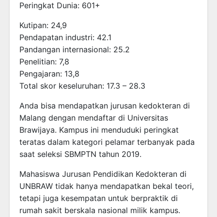
Peringkat Dunia: 601+
Kutipan: 24,9
Pendapatan industri: 42.1
Pandangan internasional: 25.2
Penelitian: 7,8
Pengajaran: 13,8
Total skor keseluruhan: 17.3 – 28.3
Anda bisa mendapatkan jurusan kedokteran di
Malang dengan mendaftar di Universitas
Brawijaya. Kampus ini menduduki peringkat
teratas dalam kategori pelamar terbanyak pada
saat seleksi SBMPTN tahun 2019.
Mahasiswa Jurusan Pendidikan Kedokteran di
UNBRAW tidak hanya mendapatkan bekal teori,
tetapi juga kesempatan untuk berpraktik di
rumah sakit berskala nasional milik kampus.