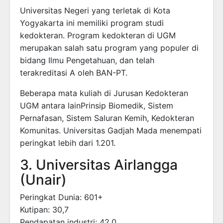
Universitas Negeri yang terletak di Kota
Yogyakarta ini memiliki program studi
kedokteran. Program kedokteran di UGM
merupakan salah satu program yang populer di
bidang Ilmu Pengetahuan, dan telah
terakreditasi A oleh BAN-PT.
Beberapa mata kuliah di Jurusan Kedokteran
UGM antara lainPrinsip Biomedik, Sistem
Pernafasan, Sistem Saluran Kemih, Kedokteran
Komunitas. Universitas Gadjah Mada menempati
peringkat lebih dari 1.201.
3. Universitas Airlangga
(Unair)
Peringkat Dunia: 601+
Kutipan: 30,7
Pendapatan industri: 42.0