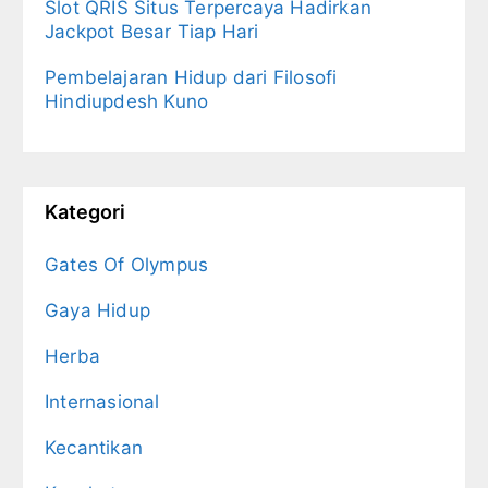
Slot QRIS Situs Terpercaya Hadirkan
Jackpot Besar Tiap Hari
Pembelajaran Hidup dari Filosofi
Hindiupdesh Kuno
Kategori
Gates Of Olympus
Gaya Hidup
Herba
Internasional
Kecantikan