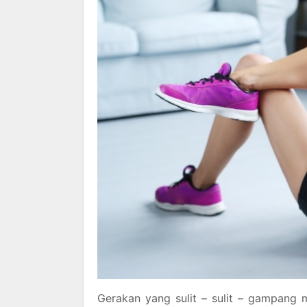
Gerakan yang sulit – sulit – gampang