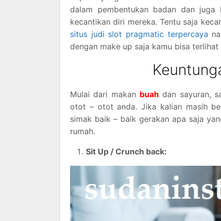
dalam pembentukan badan dan juga k
kecantikan diri mereka. Tentu saja kec
situs judi slot pragmatic terpercaya
nam
dengan make up saja kamu bisa terliha
Keuntunga
Mulai dari makan
buah
dan sayuran, s
otot – otot anda. Jika kalian masih be
simak baik – baik gerakan apa saja yan
rumah.
Sit Up / Crunch back: