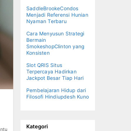
SaddleBrookeCondos
Menjadi Referensi Hunian
Nyaman Terbaru
Cara Menyusun Strategi
Bermain
SmokeshopClinton yang
Konsisten
Slot QRIS Situs
Terpercaya Hadirkan
Jackpot Besar Tiap Hari
Pembelajaran Hidup dari
Filosofi Hindiupdesh Kuno
Kategori
ntu