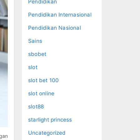
Pendidikan
Pendidikan Internasional
Pendidikan Nasional
Sains
sbobet
slot
slot bet 100
slot online
slot88
starlight princess
Uncategorized
gan