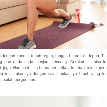
k
dengan kondisi tubuh tegap, tangan berada di depan. Tu
ng dan dada anda menjadi kencang. Gerakan ini bisa k
et juga. Namun kalian harus perhatikan kembali tekniknya 
amu melakukannya dengan salah bukannya tubuh yang ind
t salah pergerakan.