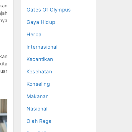
kan
Gates Of Olympus
ajah
nya
Gaya Hidup
Herba
Internasional
kan
Kecantikan
kita
luar
Kesehatan
Konseling
Makanan
Nasional
Olah Raga