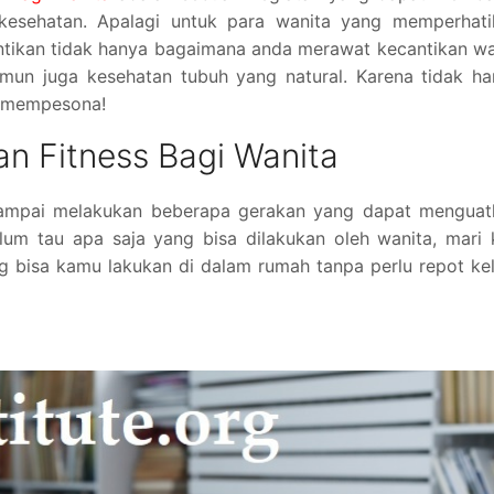
esehatan. Apalagi untuk para wanita yang memperhati
antikan tidak hanya bagaimana anda merawat kecantikan w
un juga kesehatan tubuh yang natural. Karena tidak ha
t mempesona!
n Fitness Bagi Wanita
ampai melakukan beberapa gerakan yang dapat menguat
lum tau apa saja yang bisa dilakukan oleh wanita, mari 
g bisa kamu lakukan di dalam rumah tanpa perlu repot ke