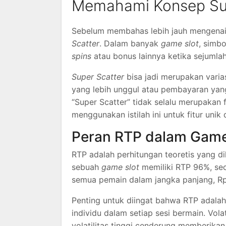
Memahami Konsep Sup
Sebelum membahas lebih jauh mengenai 
Scatter
. Dalam banyak
game slot
, simb
spins
atau bonus lainnya ketika sejumla
Super Scatter
bisa jadi merupakan varia
yang lebih unggul atau pembayaran yang 
“Super Scatter” tidak selalu merupakan 
menggunakan istilah ini untuk fitur uni
Peran RTP dalam Game
RTP adalah perhitungan teoretis yang dih
sebuah
game slot
memiliki RTP 96%, sec
semua pemain dalam jangka panjang, R
Penting untuk diingat bahwa RTP adala
individu dalam setiap sesi bermain. Volat
volatilitas tinggi cenderung memberikan