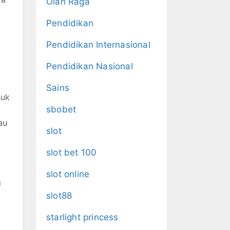
Olah Raga
Pendidikan
Pendidikan Internasional
Pendidikan Nasional
Sains
suk
sbobet
au
slot
slot bet 100
slot online
g
slot88
starlight princess