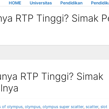
HOME
Universitas
Pendidikan
Pendidik
nya RTP Tinggi? Simak P
unya RTP Tinggi? Simak
lnya
s of olympus
,
olympus
,
olympus super scatter
,
scatter
,
slot