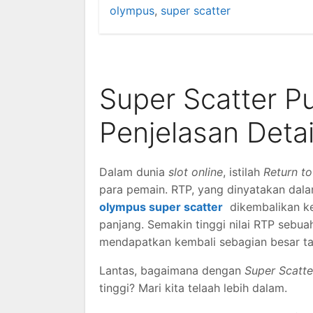
olympus
,
super scatter
Super Scatter P
Penjelasan Detai
Dalam dunia
slot online
, istilah
Return to
para pemain. RTP, yang dinyatakan dal
olympus super scatter
dikembalikan ke
panjang. Semakin tinggi nilai RTP sebu
mendapatkan kembali sebagian besar ta
Lantas, bagaimana dengan
Super Scatte
tinggi? Mari kita telaah lebih dalam.