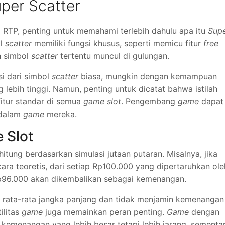
er Scatter
RTP, penting untuk memahami terlebih dahulu apa itu
Sup
ol
scatter
memiliki fungsi khusus, seperti memicu fitur
free
h simbol
scatter
tertentu muncul di gulungan.
si dari simbol
scatter
biasa, mungkin dengan kemampuan
lebih tinggi. Namun, penting untuk dicatat bahwa istilah
fitur standar di semua
game slot
. Pengembang
game
dapat
k dalam
game
mereka.
 Slot
itung berdasarkan simulasi jutaan putaran. Misalnya, jika
ara teoretis, dari setiap Rp100.000 yang dipertaruhkan ole
p96.000 akan dikembalikan sebagai kemenangan.
h rata-rata jangka panjang dan tidak menjamin kemenangan
ilitas
game
juga memainkan peran pentin
g.
Game
dengan
 kemenangan yang lebih besar tetapi lebih jarang, sementa