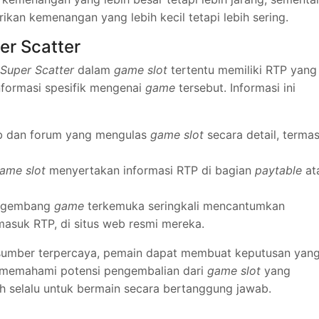
kan kemenangan yang lebih kecil tetapi lebih sering.
er Scatter
Super Scatter
dalam
game slot
tertentu memiliki RTP yang
informasi spesifik mengenai
game
tersebut. Informasi ini
eb dan forum yang mengulas
game slot
secara detail, terma
ame slot
menyertakan informasi RTP di bagian
paytable
at
engembang
game
terkemuka seringkali mencantumkan
asuk RTP, di situs web resmi mereka.
-sumber terpercaya, pemain dapat membuat keputusan yan
n memahami potensi pengembalian dari
game slot
yang
lah selalu untuk bermain secara bertanggung jawab.