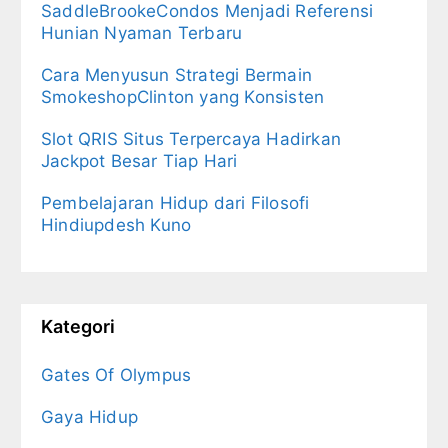
SaddleBrookeCondos Menjadi Referensi
Hunian Nyaman Terbaru
Cara Menyusun Strategi Bermain
SmokeshopClinton yang Konsisten
Slot QRIS Situs Terpercaya Hadirkan
Jackpot Besar Tiap Hari
Pembelajaran Hidup dari Filosofi
Hindiupdesh Kuno
Kategori
Gates Of Olympus
Gaya Hidup