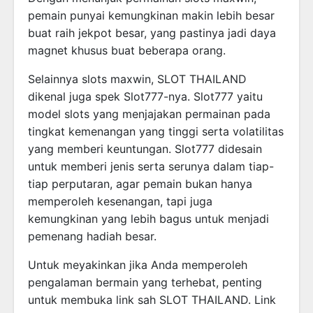
pemain punyai kemungkinan makin lebih besar
buat raih jekpot besar, yang pastinya jadi daya
magnet khusus buat beberapa orang.
Selainnya slots maxwin, SLOT THAILAND
dikenal juga spek Slot777-nya. Slot777 yaitu
model slots yang menjajakan permainan pada
tingkat kemenangan yang tinggi serta volatilitas
yang memberi keuntungan. Slot777 didesain
untuk memberi jenis serta serunya dalam tiap-
tiap perputaran, agar pemain bukan hanya
memperoleh kesenangan, tapi juga
kemungkinan yang lebih bagus untuk menjadi
pemenang hadiah besar.
Untuk meyakinkan jika Anda memperoleh
pengalaman bermain yang terhebat, penting
untuk membuka link sah SLOT THAILAND. Link