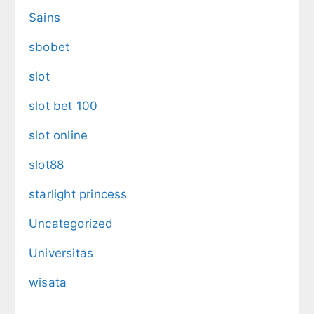
Sains
sbobet
slot
slot bet 100
slot online
slot88
starlight princess
Uncategorized
Universitas
wisata