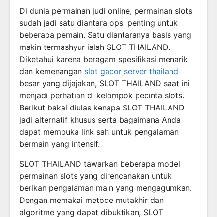
Di dunia permainan judi online, permainan slots
sudah jadi satu diantara opsi penting untuk
beberapa pemain. Satu diantaranya basis yang
makin termashyur ialah SLOT THAILAND.
Diketahui karena beragam spesifikasi menarik
dan kemenangan
slot gacor server thailand
besar yang dijajakan, SLOT THAILAND saat ini
menjadi perhatian di kelompok pecinta slots.
Berikut bakal diulas kenapa SLOT THAILAND
jadi alternatif khusus serta bagaimana Anda
dapat membuka link sah untuk pengalaman
bermain yang intensif.
SLOT THAILAND tawarkan beberapa model
permainan slots yang direncanakan untuk
berikan pengalaman main yang mengagumkan.
Dengan memakai metode mutakhir dan
algoritme yang dapat dibuktikan, SLOT