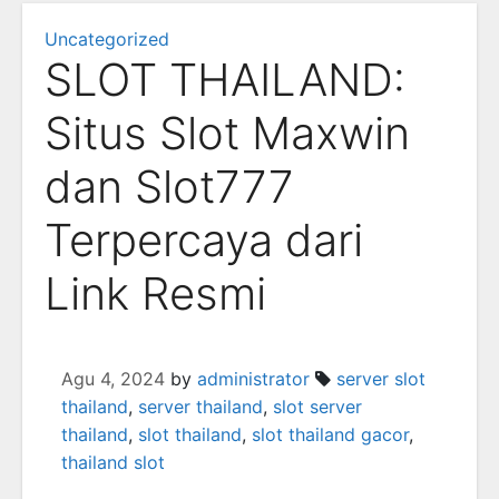
Uncategorized
SLOT THAILAND:
Situs Slot Maxwin
dan Slot777
Terpercaya dari
Link Resmi
Agu 4, 2024
by
administrator
server slot
thailand
,
server thailand
,
slot server
thailand
,
slot thailand
,
slot thailand gacor
,
thailand slot