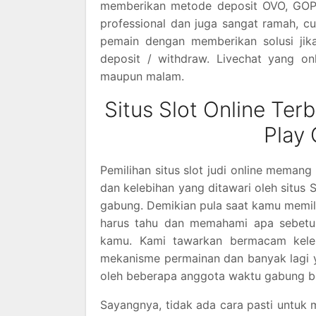
memberikan metode deposit OVO, GOPA
professional dan juga sangat ramah, c
pemain dengan memberikan solusi jika
deposit / withdraw. Livechat yang on
maupun malam.
Situs Slot Online Te
Play
Pemilihan situs slot judi online mema
dan kelebihan yang ditawari oleh situ
gabung. Demikian pula saat kamu memili
harus tahu dan memahami apa sebetu
kamu. Kami tawarkan bermacam keleb
mekanisme permainan dan banyak lagi ya
oleh beberapa anggota waktu gabung be
Sayangnya, tidak ada cara pasti untuk