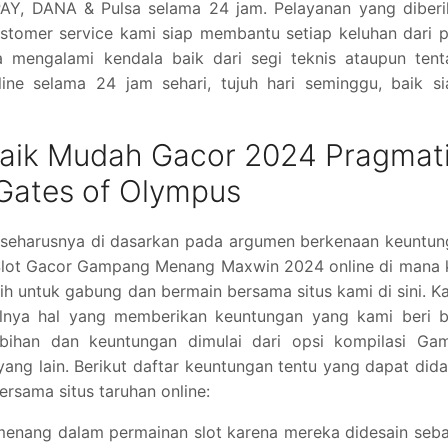
Y, DANA & Pulsa selama 24 jam. Pelayanan yang diberi
ustomer service kami siap membantu setiap keluhan dari 
 mengalami kendala baik dari segi teknis ataupun tent
line selama 24 jam sehari, tujuh hari seminggu, baik s
rbaik Mudah Gacor 2024 Pragmat
 Gates of Olympus
ng seharusnya di dasarkan pada argumen berkenaan keuntu
s Slot Gacor Gampang Menang Maxwin 2024 online di mana 
h untuk gabung dan bermain bersama situs kami di sini. 
lnya hal yang memberikan keuntungan yang kami beri b
ihan dan keuntungan dimulai dari opsi kompilasi Gam
ng lain. Berikut daftar keuntungan tentu yang dapat did
rsama situs taruhan online:
 menang dalam permainan slot karena mereka didesain seb