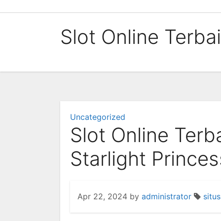
Skip
to
Slot Online Terba
content
Uncategorized
Slot Online Ter
Starlight Princes
Apr 22, 2024
by
administrator
situs