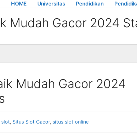
HOME
Universitas
Pendidikan
Pendidik
ik Mudah Gacor 2024 Sta
baik Mudah Gacor 2024
s
 slot
,
Situs Slot Gacor
,
situs slot online