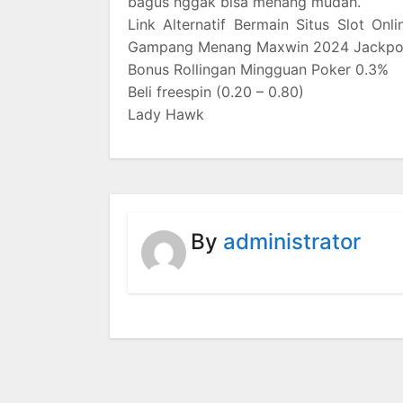
bagus nggak bisa menang mudah.
Link Alternatif Bermain Situs Slot On
Gampang Menang Maxwin 2024 Jackpo
Bonus Rollingan Mingguan Poker 0.3%
Beli freespin (0.20 – 0.80)
Lady Hawk
By
administrator