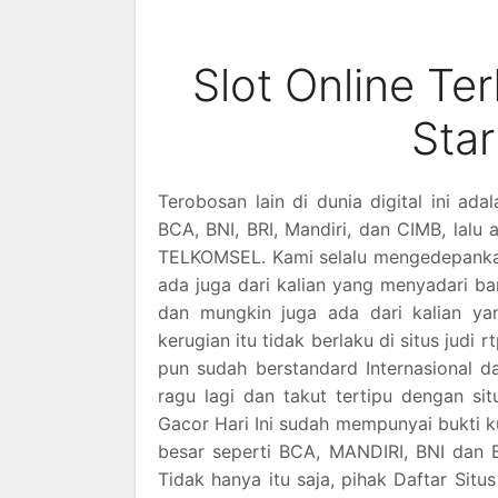
Slot Online T
Star
Terobosan lain di dunia digital ini a
BCA, BNI, BRI, Mandiri, dan CIMB, lal
TELKOMSEL. Kami selalu mengedepankan
ada juga dari kalian yang menyadari ban
dan mungkin juga ada dari kalian ya
kerugian itu tidak berlaku di situs judi r
pun sudah berstandard Internasional da
ragu lagi dan takut tertipu dengan sit
Gacor Hari Ini sudah mempunyai bukti k
besar seperti BCA, MANDIRI, BNI dan 
Tidak hanya itu saja, pihak Daftar Sit