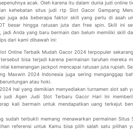
epenuhnya acak. Oleh karena itu dalam dunia judi online t
an kehebatan situs judi rtp Slot Gacor Gampang Men
i juga ada beberapa faktor skill yang perlu di asah un
esar hingga ratusan juta dan free spin. Skill ini sel
r, jadi Anda yang baru bermain dan belum memiliki skill d
s dari kami dibawah ini:
lot Online Terbaik Mudah Gacor 2024 terpopuler sekarang
 tersebut bisa terjadi karena permainan taruhan mereka mi
nilai kemenangan jackpot mencapai ratusan juta rupiah. Se
ng Maxwin 2024 Indonesia juga sering menganggap ba
eberuntungan atau hoki.
n 2024 hal yang demikian menyediakan turnamen slot sah 
en judi Agen Judi Slot Terbaru Gacor Hari Ini memberi
erap kali bermain untuk mendapatkan uang terkejut ber
ang sudah terbukti memang menawarkan permainan Situs S
lihan referensi untuk Kamu bisa pilih salah satu pilihan 