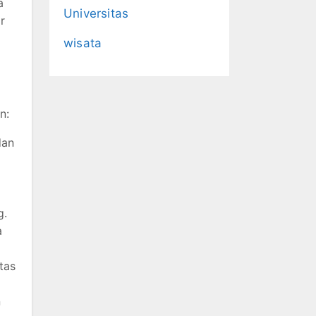
a
Universitas
r
wisata
n:
dan
g.
a
tas
n