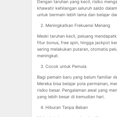
Dengan taruhan yang kecil, risiko meng
khawatir kehilangan seluruh saldo dalam
untuk bermain lebih lama dan belajar dar
Meningkatkan Frekuensi Menang
Meski taruhan kecil, peluang mendapat
fitur bonus, free spin, hingga jackpot 
sering melakukan putaran, otomatis p
meningkat.
Cocok untuk Pemula
Bagi pemain baru yang belum familiar de
Mereka bisa belajar pola permainan, me
risiko besar. Pengalaman awal yang m
yang lebih besar di kemudian hari.
Hiburan Tanpa Beban