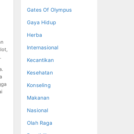
Gates Of Olympus
Gaya Hidup
Herba
an
Internasional
lot,
.
Kecantikan
a.
Kesehatan
a
gga
Konseling
i
Makanan
Nasional
Olah Raga