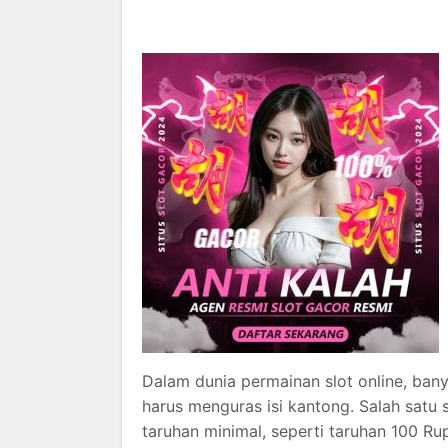
Dalam dunia permainan slot online, ba
harus menguras isi kantong. Salah satu 
taruhan minimal, seperti taruhan 100 R