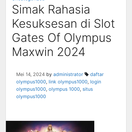
Simak Rahasia
Kesuksesan di Slot
Gates Of Olympus
Maxwin 2024
Mei 14, 2024
by
administrator
daftar
olympus1000
,
link olympus1000
,
login
olympus1000
,
olympus 1000
,
situs
olympus1000