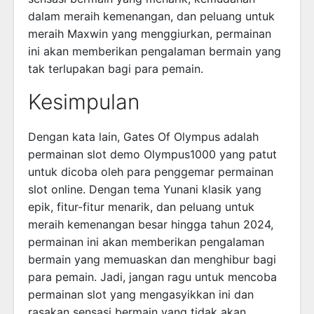
dalam meraih kemenangan, dan peluang untuk
meraih Maxwin yang menggiurkan, permainan
ini akan memberikan pengalaman bermain yang
tak terlupakan bagi para pemain.
Kesimpulan
Dengan kata lain, Gates Of Olympus adalah
permainan slot demo Olympus1000 yang patut
untuk dicoba oleh para penggemar permainan
slot online. Dengan tema Yunani klasik yang
epik, fitur-fitur menarik, dan peluang untuk
meraih kemenangan besar hingga tahun 2024,
permainan ini akan memberikan pengalaman
bermain yang memuaskan dan menghibur bagi
para pemain. Jadi, jangan ragu untuk mencoba
permainan slot yang mengasyikkan ini dan
rasakan sensasi bermain yang tidak akan