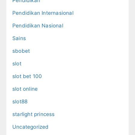
Pendidikan
Pendidikan Internasional
Pendidikan Nasional
Sains
sbobet
slot
slot bet 100
slot online
slot88
starlight princess
Uncategorized