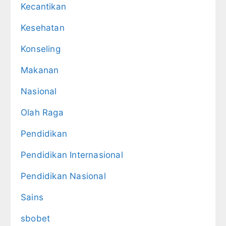
Kecantikan
Kesehatan
Konseling
Makanan
Nasional
Olah Raga
Pendidikan
Pendidikan Internasional
Pendidikan Nasional
Sains
sbobet