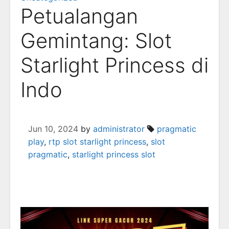
Petualangan
Gemintang: Slot
Starlight Princess di
Indo
Jun 10, 2024
by
administrator
pragmatic
play
,
rtp slot starlight princess
,
slot
pragmatic
,
starlight princess slot