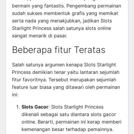
bermain yang fantastis. Pengembang permainan
sudah sukses membentuk grafis yang memikat
serta nada yang menakjubkan, jadikan Slots
Starlight Princess salah satunya slots online
sangat menarik di pasar.
Beberapa fitur Teratas
Salah satunya argumen kenapa Slots Starlight
Princess demikian tenar yaitu lantaran sejumlah
fitur favoritnya. Tersebut merupakan sejumlah
feature luar biasa yang ditawari oleh permainan
ini:
Slots Gacor
: Slots Starlight Princess
dikenali sebagai satu diantara slots gacor
online. Berarti, permainan ini kerap memberi
kemenangan besar terhadap pemainnya.