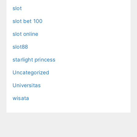
slot
slot bet 100
slot online
slot88
starlight princess
Uncategorized
Universitas
wisata