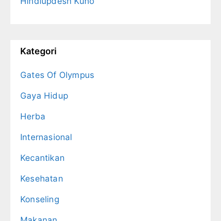
Hindiupdesh Kuno
Kategori
Gates Of Olympus
Gaya Hidup
Herba
Internasional
Kecantikan
Kesehatan
Konseling
Makanan