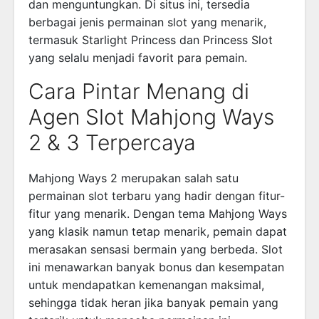
dan menguntungkan. Di situs ini, tersedia
berbagai jenis permainan slot yang menarik,
termasuk Starlight Princess dan Princess Slot
yang selalu menjadi favorit para pemain.
Cara Pintar Menang di
Agen Slot Mahjong Ways
2 & 3 Terpercaya
Mahjong Ways 2 merupakan salah satu
permainan slot terbaru yang hadir dengan fitur-
fitur yang menarik. Dengan tema Mahjong Ways
yang klasik namun tetap menarik, pemain dapat
merasakan sensasi bermain yang berbeda. Slot
ini menawarkan banyak bonus dan kesempatan
untuk mendapatkan kemenangan maksimal,
sehingga tidak heran jika banyak pemain yang