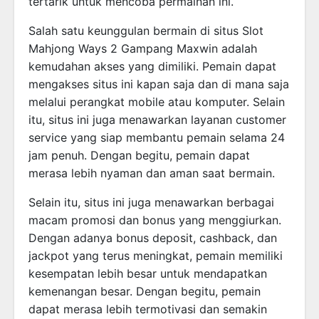
tertarik untuk mencoba permainan ini.
Salah satu keunggulan bermain di situs Slot
Mahjong Ways 2 Gampang Maxwin adalah
kemudahan akses yang dimiliki. Pemain dapat
mengakses situs ini kapan saja dan di mana saja
melalui perangkat mobile atau komputer. Selain
itu, situs ini juga menawarkan layanan customer
service yang siap membantu pemain selama 24
jam penuh. Dengan begitu, pemain dapat
merasa lebih nyaman dan aman saat bermain.
Selain itu, situs ini juga menawarkan berbagai
macam promosi dan bonus yang menggiurkan.
Dengan adanya bonus deposit, cashback, dan
jackpot yang terus meningkat, pemain memiliki
kesempatan lebih besar untuk mendapatkan
kemenangan besar. Dengan begitu, pemain
dapat merasa lebih termotivasi dan semakin