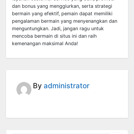
dan bonus yang menggiurkan, serta strategi
bermain yang efektif, pemain dapat memiliki
pengalaman bermain yang menyenangkan dan
menguntungkan. Jadi, jangan ragu untuk
mencoba bermain di situs ini dan raih
kemenangan maksimal Anda!
By
administrator