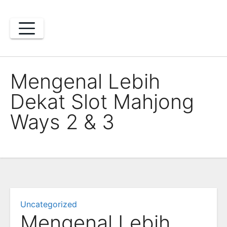
Skip
to
content
Mengenal Lebih
Dekat Slot Mahjong
Ways 2 & 3
Uncategorized
Mengenal Lebih