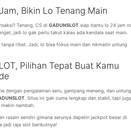
Jam, Bikin Lo Tenang Main
ansaksi? Tenang, CS di
GADUNSLOT
siap bantu lo 24 jam n
nget, jadi lo gak perlu takut kalau ada kendala saat main.
tanpa ribet. Jadi, lo bisa fokus main dan nikmatin untung
OT, Pilihan Tepat Buat Kamu
ede
nline dengan pengalaman seru, gampang menang, dan untun
ADUNSLOT
. Situs ini gak cuma lengkap dan stabil, tapi jug
o makin nambah.
an rasain sendiri gimana serunya dapetin jackpot besar di
a jadi raja slot berikutnya!