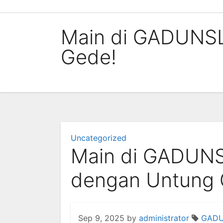
Skip
to
Main di GADUNSLO
content
Gede!
Uncategorized
Main di GADUNSL
dengan Untung 
Sep 9, 2025
by
administrator
GADU