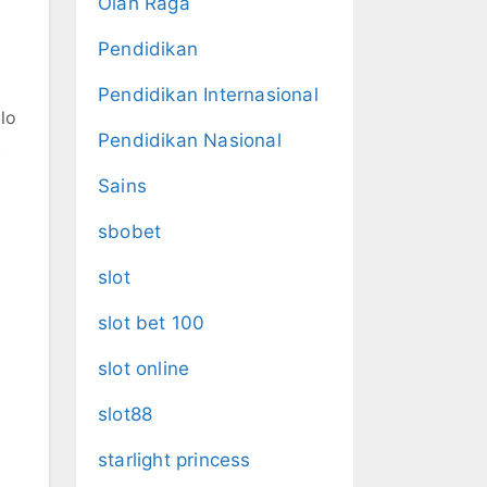
Olah Raga
Pendidikan
Pendidikan Internasional
lo
Pendidikan Nasional
t
Sains
sbobet
slot
slot bet 100
slot online
slot88
starlight princess