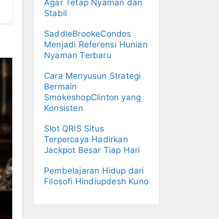
Agar Tetap Nyaman dan
Stabil
SaddleBrookeCondos
Menjadi Referensi Hunian
Nyaman Terbaru
Cara Menyusun Strategi
Bermain
SmokeshopClinton yang
Konsisten
Slot QRIS Situs
Terpercaya Hadirkan
Jackpot Besar Tiap Hari
Pembelajaran Hidup dari
Filosofi Hindiupdesh Kuno