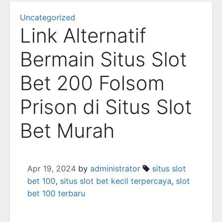
Uncategorized
Link Alternatif
Bermain Situs Slot
Bet 200 Folsom
Prison di Situs Slot
Bet Murah
Apr 19, 2024
by
administrator
situs slot
bet 100
,
situs slot bet kecil terpercaya
,
slot
bet 100 terbaru