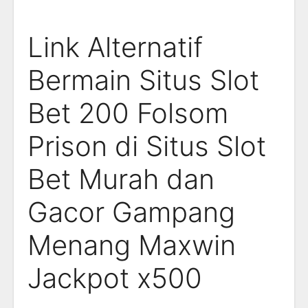
Link Alternatif
Bermain Situs Slot
Bet 200 Folsom
Prison di Situs Slot
Bet Murah dan
Gacor Gampang
Menang Maxwin
Jackpot x500