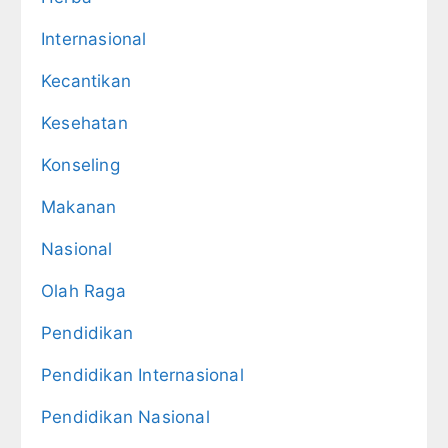
Internasional
Kecantikan
Kesehatan
Konseling
Makanan
Nasional
Olah Raga
Pendidikan
Pendidikan Internasional
Pendidikan Nasional