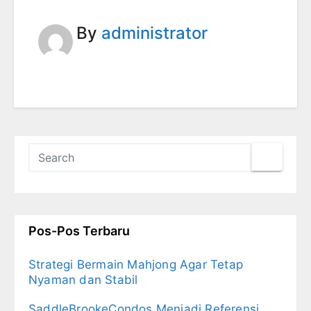
By
administrator
Pos-Pos Terbaru
Strategi Bermain Mahjong Agar Tetap
Nyaman dan Stabil
SaddleBrookeCondos Menjadi Referensi