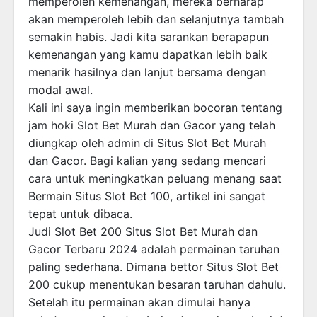
memperoleh kemenangan, mereka berharap
akan memperoleh lebih dan selanjutnya tambah
semakin habis. Jadi kita sarankan berapapun
kemenangan yang kamu dapatkan lebih baik
menarik hasilnya dan lanjut bersama dengan
modal awal.
Kali ini saya ingin memberikan bocoran tentang
jam hoki Slot Bet Murah dan Gacor yang telah
diungkap oleh admin di Situs Slot Bet Murah
dan Gacor. Bagi kalian yang sedang mencari
cara untuk meningkatkan peluang menang saat
Bermain Situs Slot Bet 100, artikel ini sangat
tepat untuk dibaca.
Judi Slot Bet 200 Situs Slot Bet Murah dan
Gacor Terbaru 2024 adalah permainan taruhan
paling sederhana. Dimana bettor Situs Slot Bet
200 cukup menentukan besaran taruhan dahulu.
Setelah itu permainan akan dimulai hanya