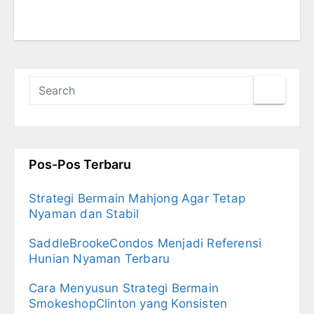
Pos-Pos Terbaru
Strategi Bermain Mahjong Agar Tetap
Nyaman dan Stabil
SaddleBrookeCondos Menjadi Referensi
Hunian Nyaman Terbaru
Cara Menyusun Strategi Bermain
SmokeshopClinton yang Konsisten