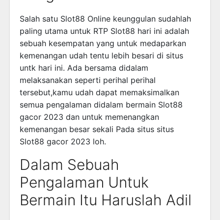
Salah satu Slot88 Online keunggulan sudahlah
paling utama untuk RTP Slot88 hari ini adalah
sebuah kesempatan yang untuk medaparkan
kemenangan udah tentu lebih besari di situs
untk hari ini. Ada bersama didalam
melaksanakan seperti perihal perihal
tersebut,kamu udah dapat memaksimalkan
semua pengalaman didalam bermain Slot88
gacor 2023 dan untuk memenangkan
kemenangan besar sekali Pada situs situs
Slot88 gacor 2023 loh.
Dalam Sebuah
Pengalaman Untuk
Bermain Itu Haruslah Adil