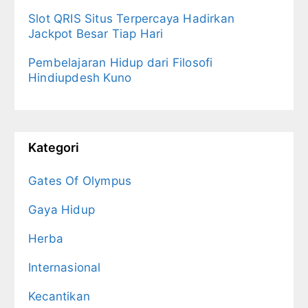
Slot QRIS Situs Terpercaya Hadirkan
Jackpot Besar Tiap Hari
Pembelajaran Hidup dari Filosofi
Hindiupdesh Kuno
Kategori
Gates Of Olympus
Gaya Hidup
Herba
Internasional
Kecantikan