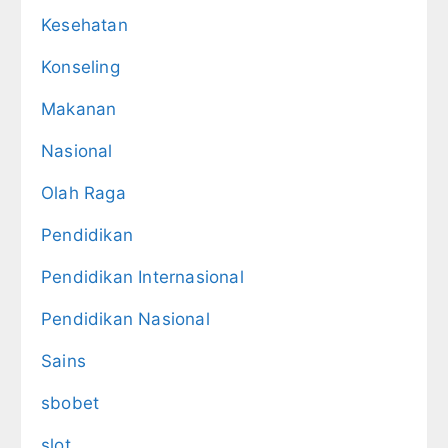
Kesehatan
Konseling
Makanan
Nasional
Olah Raga
Pendidikan
Pendidikan Internasional
Pendidikan Nasional
Sains
sbobet
slot