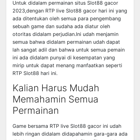
Untuk didalam permainan situs Slot88 gacor
2023,dengan RTP live Slot88 gacor hari ini yang
ada ditentukan oleh semua para pengembang
sebuah game dan sudaha ada diatur oleh
otoritas didalam perjudian.Ini udah menjamin
semua bahwa didalam permainan udah dapat
lah sangat adil dan bahwa untuk semua pemain
ini ada didalam punyai di kesempatan yang
mirip untuk dapat menang manfaatkan seperti
RTP Slot88 hari ini.
Kalian Harus Mudah
Memahamin Semua
Permainan
Game bersama RTP live Slot88 gacor ini udah
lebih ringan didalam didapahamin gara-gara ada