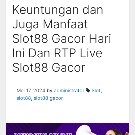
Keuntungan dan
Juga Manfaat
Slot88 Gacor Hari
Ini Dan RTP Live
Slot88 Gacor
Mei 17, 2024
by
administrator
Slot
,
slot88
,
slot88 gacor