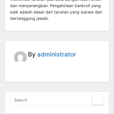
dan menyenangkan. Pengelolaan bankroll yang
baik adalah dasar dari taruhan yang sukses dan
bertanggung jawab.
By
administrator