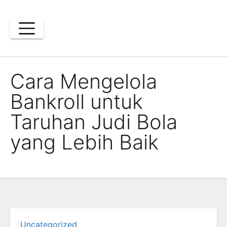
Skip
to
content
Cara Mengelola
Bankroll untuk
Taruhan Judi Bola
yang Lebih Baik
Uncategorized