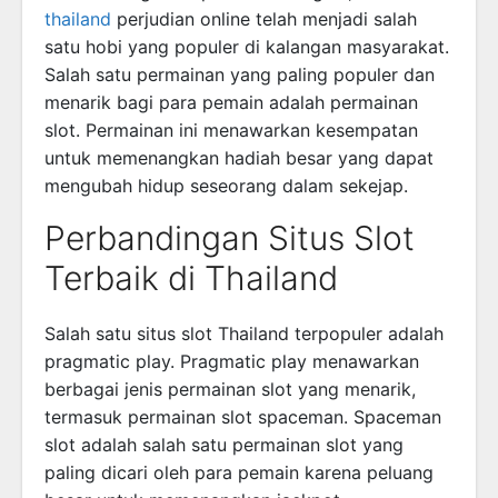
thailand
perjudian online telah menjadi salah
satu hobi yang populer di kalangan masyarakat.
Salah satu permainan yang paling populer dan
menarik bagi para pemain adalah permainan
slot. Permainan ini menawarkan kesempatan
untuk memenangkan hadiah besar yang dapat
mengubah hidup seseorang dalam sekejap.
Perbandingan Situs Slot
Terbaik di Thailand
Salah satu situs slot Thailand terpopuler adalah
pragmatic play. Pragmatic play menawarkan
berbagai jenis permainan slot yang menarik,
termasuk permainan slot spaceman. Spaceman
slot adalah salah satu permainan slot yang
paling dicari oleh para pemain karena peluang