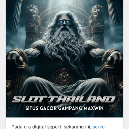
Pada era digital seperti sekarang ini,
server