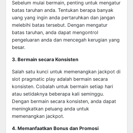
Sebelum mulai bermain, penting untuk mengatur
batas taruhan anda. Tentukan berapa banyak
uang yang ingin anda pertaruhkan dan jangan
melebihi batas tersebut. Dengan mengatur
batas taruhan, anda dapat mengontrol
pengeluaran anda dan mencegah kerugian yang
besar.
3. Bermain secara Konsisten
Salah satu kunci untuk memenangkan jackpot di
slot pragmatic play adalah bermain secara
konsisten. Cobalah untuk bermain setiap hari
atau setidaknya beberapa kali seminggu.
Dengan bermain secara konsisten, anda dapat
meningkatkan peluang anda untuk
memenangkan jackpot.
4. Memanfaatkan Bonus dan Promosi