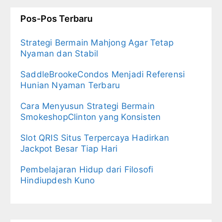
Pos-Pos Terbaru
Strategi Bermain Mahjong Agar Tetap
Nyaman dan Stabil
SaddleBrookeCondos Menjadi Referensi
Hunian Nyaman Terbaru
Cara Menyusun Strategi Bermain
SmokeshopClinton yang Konsisten
Slot QRIS Situs Terpercaya Hadirkan
Jackpot Besar Tiap Hari
Pembelajaran Hidup dari Filosofi
Hindiupdesh Kuno