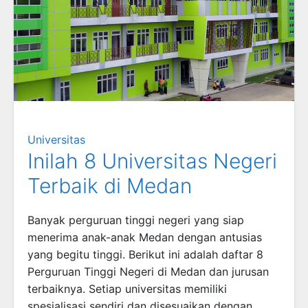
Universitas
Inilah 8 Universitas Negeri
Terbaik di Medan
Banyak perguruan tinggi negeri yang siap
menerima anak-anak Medan dengan antusias
yang begitu tinggi. Berikut ini adalah daftar 8
Perguruan Tinggi Negeri di Medan dan jurusan
terbaiknya. Setiap universitas memiliki
spesialisasi sendiri dan disesuaikan dengan