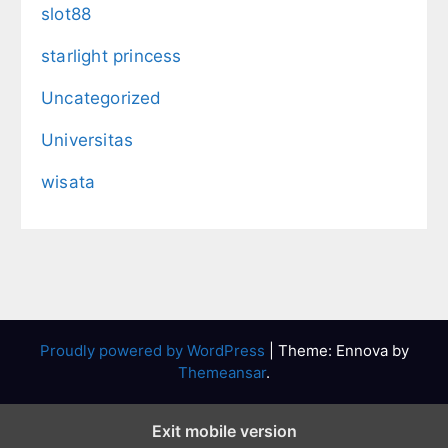
slot88
starlight princess
Uncategorized
Universitas
wisata
Proudly powered by WordPress
|
Theme: Ennova by
Themeansar
.
Exit mobile version