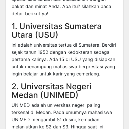
bakat dan minat Anda. Apa itu? silahkan baca
detail berikut ya!
1. Universitas Sumatera
Utara (USU)
Ini adalah universitas tertua di Sumatera. Berdiri
sejak tahun 1952 dengan Kedokteran sebagai
pertama kalinya. Ada 15 di USU yang disiapkan
untuk menampung mahasiswa berprestasi yang
ingin belajar untuk karir yang cemerlang.
2. Universitas Negeri
Medan (UNIMED)
UNIMED adalah universitas negeri paling
terkenal di Medan. Pada umumnya mahasiswa
UNIMED mengambil S1 di sini, kemudian
melanjutkan ke S2 ​​dan S3. Hingga saat ini,