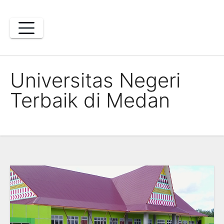
Skip
to
content
Universitas Negeri
Terbaik di Medan