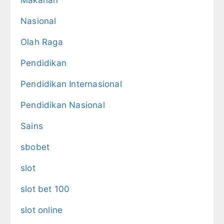
Makanan
Nasional
Olah Raga
Pendidikan
Pendidikan Internasional
Pendidikan Nasional
Sains
sbobet
slot
slot bet 100
slot online