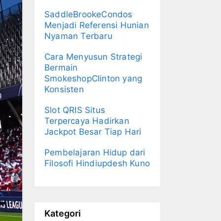
SaddleBrookeCondos
Menjadi Referensi Hunian
Nyaman Terbaru
Cara Menyusun Strategi
Bermain
SmokeshopClinton yang
Konsisten
Slot QRIS Situs
Terpercaya Hadirkan
Jackpot Besar Tiap Hari
Pembelajaran Hidup dari
Filosofi Hindiupdesh Kuno
Kategori