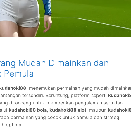
yang Mudah Dimainkan dan
k Pemula
kudahoki88
, menemukan permainan yang mudah dimainka
antangan tersendiri. Beruntung, platform seperti
kudahoki
yang dirancang untuk memberikan pengalaman seru dan
alui
kudahoki88 bola
,
kudahoki88 slot
, maupun
kudahoki
erapa permainan yang cocok untuk pemula dan strategi
ih optimal.