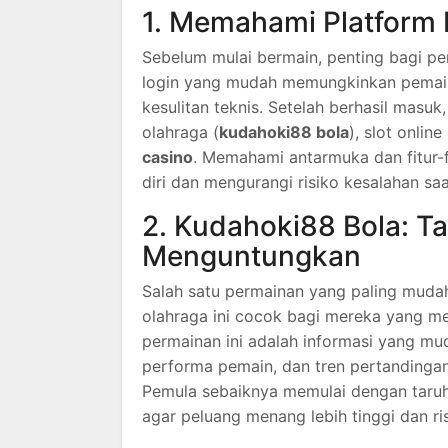
1. Memahami Platform
Sebelum mulai bermain, penting bagi p
login yang mudah memungkinkan pemain
kesulitan teknis. Setelah berhasil masuk
olahraga (
kudahoki88 bola
), slot online 
casino
. Memahami antarmuka dan fitur-
diri dan mengurangi risiko kesalahan sa
2. Kudahoki88 Bola: T
Menguntungkan
Salah satu permainan yang paling muda
olahraga ini cocok bagi mereka yang me
permainan ini adalah informasi yang mu
performa pemain, dan tren pertandinga
Pemula sebaiknya memulai dengan taruha
agar peluang menang lebih tinggi dan ris