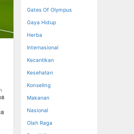
Gates Of Olympus
Gaya Hidup
Herba
Internasional
Kecantikan
Kesehatan
Konseling
n
88
Makanan
Nasional
88
Olah Raga