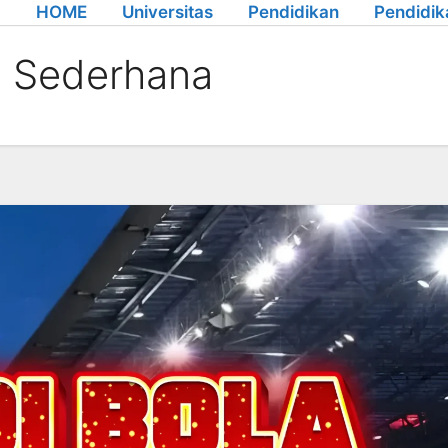
HOME
Universitas
Pendidikan
Pendidik
i Sederhana