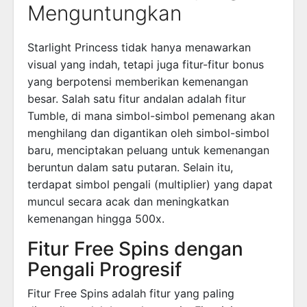
Menguntungkan
Starlight Princess tidak hanya menawarkan
visual yang indah, tetapi juga fitur-fitur bonus
yang berpotensi memberikan kemenangan
besar. Salah satu fitur andalan adalah fitur
Tumble, di mana simbol-simbol pemenang akan
menghilang dan digantikan oleh simbol-simbol
baru, menciptakan peluang untuk kemenangan
beruntun dalam satu putaran. Selain itu,
terdapat simbol pengali (multiplier) yang dapat
muncul secara acak dan meningkatkan
kemenangan hingga 500x.
Fitur Free Spins dengan
Pengali Progresif
Fitur Free Spins adalah fitur yang paling