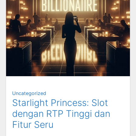
Uncategorized
Starlight Princess: Slot
dengan RTP Tinggi dan
Fitur Seru