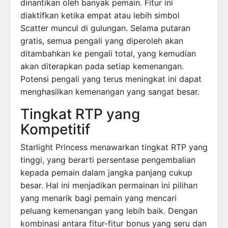
dinantikan oleh banyak pemain. Fitur ini
diaktifkan ketika empat atau lebih simbol
Scatter muncul di gulungan. Selama putaran
gratis, semua pengali yang diperoleh akan
ditambahkan ke pengali total, yang kemudian
akan diterapkan pada setiap kemenangan.
Potensi pengali yang terus meningkat ini dapat
menghasilkan kemenangan yang sangat besar.
Tingkat RTP yang
Kompetitif
Starlight Princess menawarkan tingkat RTP yang
tinggi, yang berarti persentase pengembalian
kepada pemain dalam jangka panjang cukup
besar. Hal ini menjadikan permainan ini pilihan
yang menarik bagi pemain yang mencari
peluang kemenangan yang lebih baik. Dengan
kombinasi antara fitur-fitur bonus yang seru dan