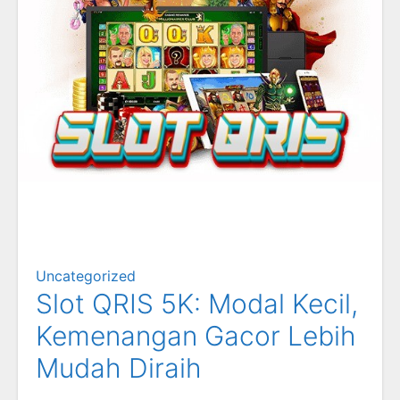
Uncategorized
Slot QRIS 5K: Modal Kecil,
Kemenangan Gacor Lebih
Mudah Diraih