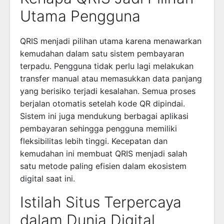
Utama Pengguna
QRIS menjadi pilihan utama karena menawarkan
kemudahan dalam satu sistem pembayaran
terpadu. Pengguna tidak perlu lagi melakukan
transfer manual atau memasukkan data panjang
yang berisiko terjadi kesalahan. Semua proses
berjalan otomatis setelah kode QR dipindai.
Sistem ini juga mendukung berbagai aplikasi
pembayaran sehingga pengguna memiliki
fleksibilitas lebih tinggi. Kecepatan dan
kemudahan ini membuat QRIS menjadi salah
satu metode paling efisien dalam ekosistem
digital saat ini.
Istilah Situs Terpercaya
dalam Dunia Digital