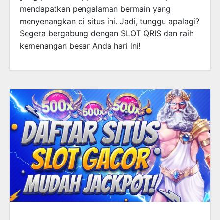
mendapatkan pengalaman bermain yang
menyenangkan di situs ini. Jadi, tunggu apalagi?
Segera bergabung dengan SLOT QRIS dan raih
kemenangan besar Anda hari ini!