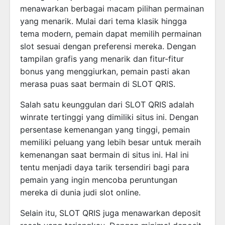
menawarkan berbagai macam pilihan permainan
yang menarik. Mulai dari tema klasik hingga
tema modern, pemain dapat memilih permainan
slot sesuai dengan preferensi mereka. Dengan
tampilan grafis yang menarik dan fitur-fitur
bonus yang menggiurkan, pemain pasti akan
merasa puas saat bermain di SLOT QRIS.
Salah satu keunggulan dari SLOT QRIS adalah
winrate tertinggi yang dimiliki situs ini. Dengan
persentase kemenangan yang tinggi, pemain
memiliki peluang yang lebih besar untuk meraih
kemenangan saat bermain di situs ini. Hal ini
tentu menjadi daya tarik tersendiri bagi para
pemain yang ingin mencoba peruntungan
mereka di dunia judi slot online.
Selain itu, SLOT QRIS juga menawarkan deposit