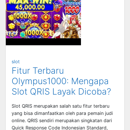
slot
Fitur Terbaru
Olympus1000: Mengapa
Slot QRIS Layak Dicoba?
Slot QRIS merupakan salah satu fitur terbaru
yang bisa dimanfaatkan oleh para pemain judi
online. QRIS sendiri merupakan singkatan dari
Quick Response Code Indonesian Standard,