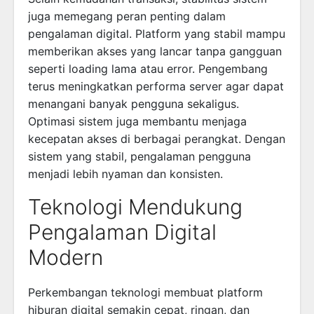
juga memegang peran penting dalam
pengalaman digital. Platform yang stabil mampu
memberikan akses yang lancar tanpa gangguan
seperti loading lama atau error. Pengembang
terus meningkatkan performa server agar dapat
menangani banyak pengguna sekaligus.
Optimasi sistem juga membantu menjaga
kecepatan akses di berbagai perangkat. Dengan
sistem yang stabil, pengalaman pengguna
menjadi lebih nyaman dan konsisten.
Teknologi Mendukung
Pengalaman Digital
Modern
Perkembangan teknologi membuat platform
hiburan digital semakin cepat, ringan, dan