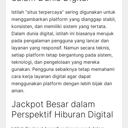
Istilah “situs terpercaya” sering digunakan untuk
menggambarkan platform yang dianggap stabil,
konsisten, dan memiliki sistem yang tertata.
Dalam dunia digital, istilah ini biasanya merujuk
pada pengalaman pengguna yang lancar dan
layanan yang responsif. Namun secara teknis,
setiap platform tetap bergantung pada sistem,
teknologi, dan pengelolaan yang mereka
gunakan. Pengguna sebaiknya tetap memahami
cara kerja layanan digital agar dapat
menggunakan platform dengan lebih bijak dan
aman.
Jackpot Besar dalam
Perspektif Hiburan Digital