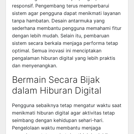
responsif. Pengembang terus memperbarui
sistem agar pengguna dapat menikmati layanan
tanpa hambatan. Desain antarmuka yang
sederhana membantu pengguna memahami fitur
dengan lebih mudah. Selain itu, pembaruan
sistem secara berkala menjaga performa tetap
optimal. Semua inovasi ini menciptakan
pengalaman hiburan digital yang lebih praktis
dan menyenangkan.
Bermain Secara Bijak
dalam Hiburan Digital
Pengguna sebaiknya tetap mengatur waktu saat
menikmati hiburan digital agar aktivitas tetap
seimbang dengan kehidupan sehari-hari.
Pengelolaan waktu membantu menjaga