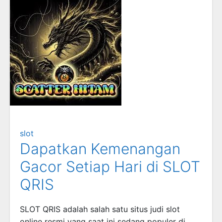
slot
Dapatkan Kemenangan
Gacor Setiap Hari di SLOT
QRIS
SLOT QRIS adalah salah satu situs judi slot
online resmi yang saat ini sedang populer di