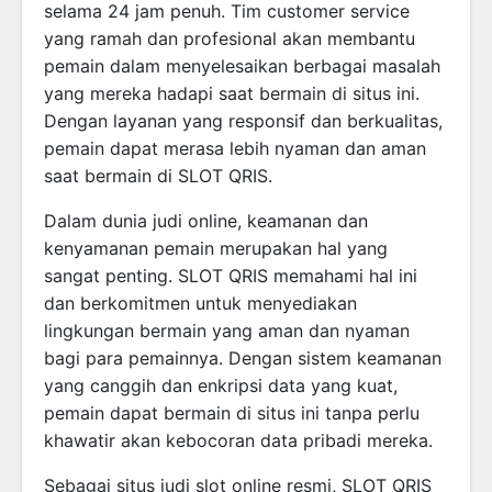
selama 24 jam penuh. Tim customer service
yang ramah dan profesional akan membantu
pemain dalam menyelesaikan berbagai masalah
yang mereka hadapi saat bermain di situs ini.
Dengan layanan yang responsif dan berkualitas,
pemain dapat merasa lebih nyaman dan aman
saat bermain di SLOT QRIS.
Dalam dunia judi online, keamanan dan
kenyamanan pemain merupakan hal yang
sangat penting. SLOT QRIS memahami hal ini
dan berkomitmen untuk menyediakan
lingkungan bermain yang aman dan nyaman
bagi para pemainnya. Dengan sistem keamanan
yang canggih dan enkripsi data yang kuat,
pemain dapat bermain di situs ini tanpa perlu
khawatir akan kebocoran data pribadi mereka.
Sebagai situs judi slot online resmi, SLOT QRIS