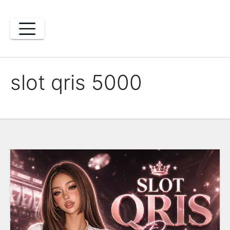
Skip
to
content
slot qris 5000