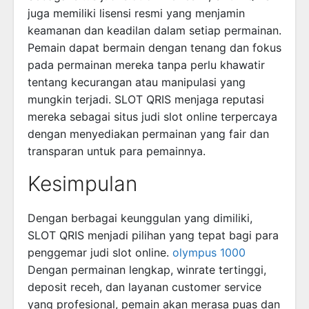
juga memiliki lisensi resmi yang menjamin
keamanan dan keadilan dalam setiap permainan.
Pemain dapat bermain dengan tenang dan fokus
pada permainan mereka tanpa perlu khawatir
tentang kecurangan atau manipulasi yang
mungkin terjadi. SLOT QRIS menjaga reputasi
mereka sebagai situs judi slot online terpercaya
dengan menyediakan permainan yang fair dan
transparan untuk para pemainnya.
Kesimpulan
Dengan berbagai keunggulan yang dimiliki,
SLOT QRIS menjadi pilihan yang tepat bagi para
penggemar judi slot online.
olympus 1000
Dengan permainan lengkap, winrate tertinggi,
deposit receh, dan layanan customer service
yang profesional, pemain akan merasa puas dan