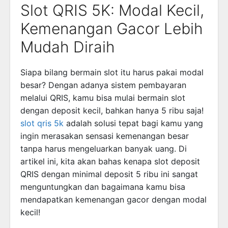
Slot QRIS 5K: Modal Kecil,
Kemenangan Gacor Lebih
Mudah Diraih
Siapa bilang bermain slot itu harus pakai modal
besar? Dengan adanya sistem pembayaran
melalui QRIS, kamu bisa mulai bermain slot
dengan deposit kecil, bahkan hanya 5 ribu saja!
slot qris 5k
adalah solusi tepat bagi kamu yang
ingin merasakan sensasi kemenangan besar
tanpa harus mengeluarkan banyak uang. Di
artikel ini, kita akan bahas kenapa slot deposit
QRIS dengan minimal deposit 5 ribu ini sangat
menguntungkan dan bagaimana kamu bisa
mendapatkan kemenangan gacor dengan modal
kecil!