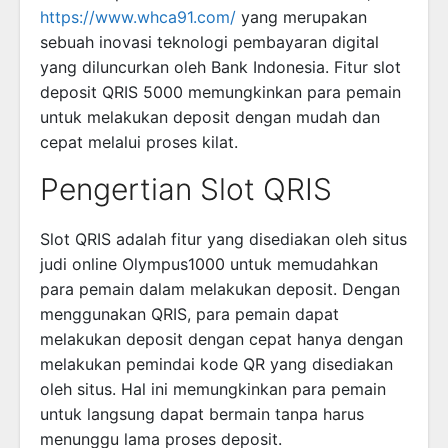
https://www.whca91.com/
yang merupakan
sebuah inovasi teknologi pembayaran digital
yang diluncurkan oleh Bank Indonesia. Fitur slot
deposit QRIS 5000 memungkinkan para pemain
untuk melakukan deposit dengan mudah dan
cepat melalui proses kilat.
Pengertian Slot QRIS
Slot QRIS adalah fitur yang disediakan oleh situs
judi online Olympus1000 untuk memudahkan
para pemain dalam melakukan deposit. Dengan
menggunakan QRIS, para pemain dapat
melakukan deposit dengan cepat hanya dengan
melakukan pemindai kode QR yang disediakan
oleh situs. Hal ini memungkinkan para pemain
untuk langsung dapat bermain tanpa harus
menunggu lama proses deposit.