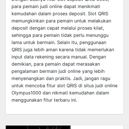
para pemain judi online dapat menikmati
kemudahan dalam proses deposit. Slot QRIS
memungkinkan para pemain untuk melakukan
deposit dengan cepat melalui proses kilat,
sehingga para pemain tidak perlu menunggu
lama untuk bermain. Selain itu, penggunaan
QRIS juga lebih aman karena tidak memerlukan
input data rekening secara manual. Dengan
demikian, para pemain dapat merasakan
pengalaman bermain judi online yang lebih
menyenangkan dan praktis. Jadi, jangan ragu
untuk mencoba fitur slot QRIS di situs judi online
Olympus1000 dan nikmati kemudahan dalam
menggunakan fitur terbaru ini.