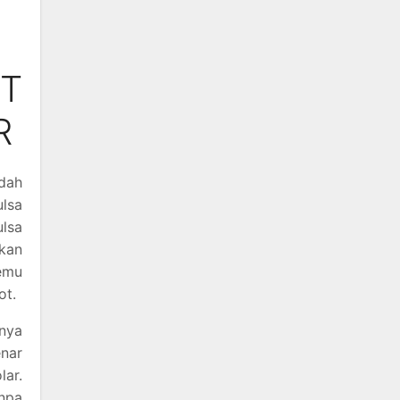
T
R
dah
ulsa
ulsa
Ikan
emu
ot.
anya
nar
ar.
npa