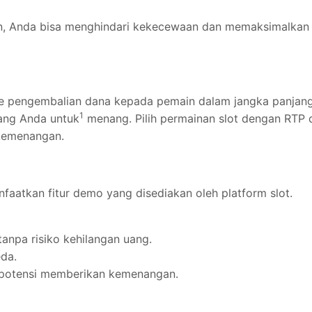
n, Anda bisa menghindari kekecewaan dan memaksimalkan
se pengembalian dana kepada pemain dalam jangka panjang
1
uang Anda untuk
menang. Pilih permainan slot dengan RTP 
kemenangan.
aatkan fitur demo yang disediakan oleh platform slot.
anpa risiko kehilangan uang.
eda.
rpotensi memberikan kemenangan.