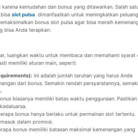
ri karena kemudahan dan bonus yang ditawarkan. Salah sat
 bisa
slot pulsa
dimanfaatkan untuk meningkatkan peluan
maksimalkan bonus slot pulsa agar bisa meraih kemenan
ng bisa Anda terapkan:
sar, luangkan waktu untuk membaca dan memahami syarat 
ti memiliki aturan main, seperti:
equirements):
Ini adalah jumlah taruhan yang harus Anda
angan dari bonus. Semakin rendah persyaratannya, semak
.
onus biasanya memiliki batas waktu penggunaan. Pastikan
kadaluarsa.
rapa bonus hanya berlaku untuk permainan slot tertentu.
ermasuk dalam promosi.
rapa bonus memiliki batasan maksimal kemenangan yang