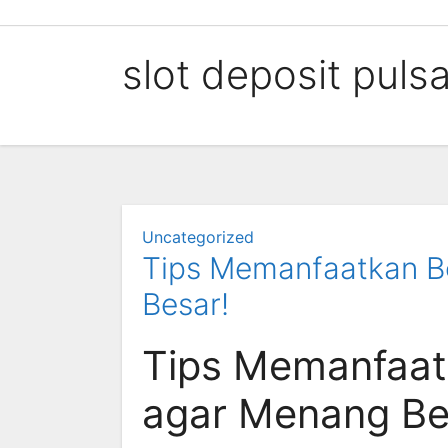
Skip
to
slot deposit puls
content
Uncategorized
Tips Memanfaatkan B
Besar!
Tips Memanfaat
agar Menang Be