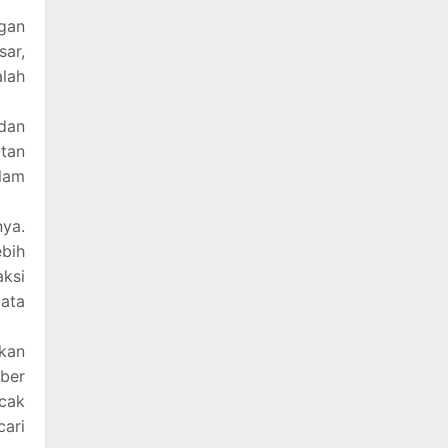
ngan
ar,
alah
 dan
atan
lam
nya.
bih
aksi
ata
ikan
ber
acak
ari