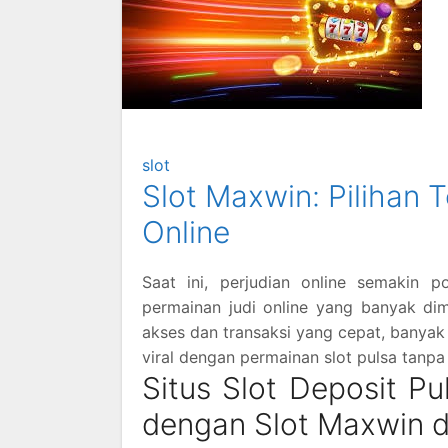
slot
Slot Maxwin: Pilihan 
Online
Saat ini, perjudian online semakin p
permainan judi online yang banyak dim
akses dan transaksi yang cepat, banyak
viral dengan permainan slot pulsa tanpa
Situs Slot Deposit P
dengan Slot Maxwin d