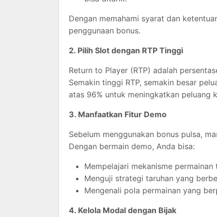
Dengan memahami syarat dan ketentua
penggunaan bonus.
2. Pilih Slot dengan RTP Tinggi
Return to Player (
RTP) adalah persenta
Semakin tinggi RTP, semakin besar pel
atas 96% untuk meningkatkan peluang 
3. Manfaatkan Fitur Demo
Sebelum menggunakan bonus pulsa, manf
Dengan bermain demo, Anda bisa:
Mempelajari mekanisme permainan t
Menguji strategi taruhan yang berb
Mengenali pola permainan yang be
4. Kelola Modal dengan Bijak