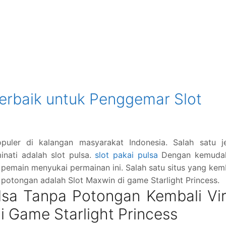
Terbaik untuk Penggemar Slot
opuler di kalangan masyarakat Indonesia. Salah satu je
inati adalah slot pulsa.
slot pakai pulsa
Dengan kemuda
 pemain menyukai permainan ini. Salah satu situs yang kem
 potongan adalah Slot Maxwin di game Starlight Princess.
ulsa Tanpa Potongan Kembali Vir
i Game Starlight Princess