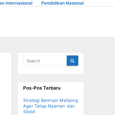
an Internasional
Pendidikan Nasional
Pos-Pos Terbaru
Strategi Bermain Mahjong
Agar Tetap Nyaman dan
Stabil