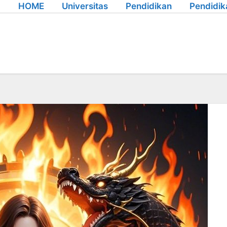
HOME
Universitas
Pendidikan
Pendidik