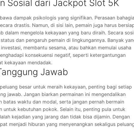
 Sosial dari Jackpot Slot 5K
wa dampak psikologis yang signifikan. Perasaan bahagia
cara drastis. Namun, di sisi lain, pemain juga harus bersia
 dalam mengelola kekayaan yang baru diraih. Secara sosia
status dan pengaruh pemain di lingkungannya. Banyak yan
 investasi, membantu sesama, atau bahkan memulai usaha
 menghadapi konsekuensi negatif, seperti ketergantungan
ibat kekayaan mendadak.
 Tanggung Jawab
eluang besar untuk meraih kekayaan, penting bagi setiap
ng jawab. Jangan biarkan permainan ini mengendalikan
 batas waktu dan modal, serta jangan pernah bermain
untuk kebutuhan pokok. Selain itu, penting pula untuk
h kejadian yang jarang dan tidak bisa dijamin. Dengan
dapat menjadi hiburan yang menyenangkan sekaligus peluan