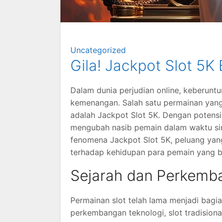
Uncategorized
Gila! Jackpot Slot 5K
Dalam dunia perjudian online, keberunt
kemenangan. Salah satu permainan yang
adalah Jackpot Slot 5K. Dengan potensi
mengubah nasib pemain dalam waktu si
fenomena Jackpot Slot 5K, peluang yang
terhadap kehidupan para pemain yang b
Sejarah dan Perkemba
Permainan slot telah lama menjadi bagian
perkembangan teknologi, slot tradision