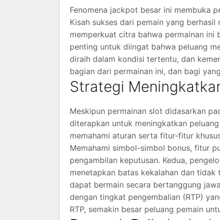
Fenomena jackpot besar ini membuka pel
Kisah sukses dari pemain yang berhasi
memperkuat citra bahwa permainan ini 
penting untuk diingat bahwa peluang me
diraih dalam kondisi tertentu, dan kemen
bagian dari permainan ini, dan bagi yang
Strategi Meningkatk
Meskipun permainan slot didasarkan pa
diterapkan untuk meningkatkan peluang
memahami aturan serta fitur-fitur khus
Memahami simbol-simbol bonus, fitur p
pengambilan keputusan. Kedua, pengelol
menetapkan batas kekalahan dan tidak 
dapat bermain secara bertanggung jawab
dengan tingkat pengembalian (RTP) yang
RTP, semakin besar peluang pemain un