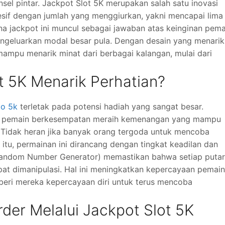
el pintar. Jackpot Slot 5K merupakan salah satu inovasi
sif dengan jumlah yang menggiurkan, yakni mencapai lima
mena jackpot ini muncul sebagai jawaban atas keinginan pema
ngeluarkan modal besar pula. Dengan desain yang menarik
K mampu menarik minat dari berbagai kalangan, mulai dari
 5K Menarik Perhatian?
po 5k
terletak pada potensi hadiah yang sangat besar.
l, pemain berkesempatan meraih kemenangan yang mampu
 Tidak heran jika banyak orang tergoda untuk mencoba
 itu, permainan ini dirancang dengan tingkat keadilan dan
(Random Number Generator) memastikan bahwa setiap puta
apat dimanipulasi. Hal ini meningkatkan kepercayaan pemain
beri mereka kepercayaan diri untuk terus mencoba
rder Melalui Jackpot Slot 5K