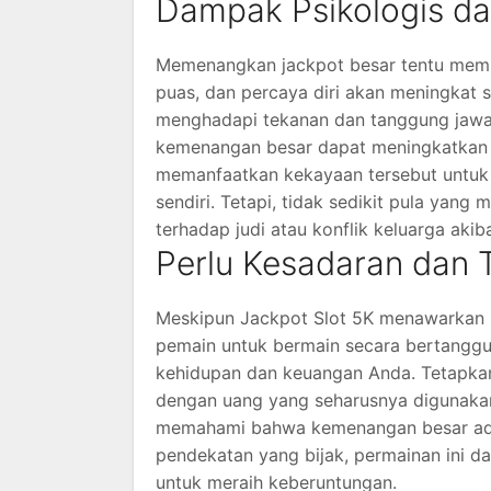
Dampak Psikologis dan
Memenangkan jackpot besar tentu memba
puas, dan percaya diri akan meningkat se
menghadapi tekanan dan tanggung jawab
kemenangan besar dapat meningkatkan 
memanfaatkan kekayaan tersebut untuk
sendiri. Tetapi, tidak sedikit pula yang
terhadap judi atau konflik keluarga ak
Perlu Kesadaran dan
Meskipun Jackpot Slot 5K menawarkan p
pemain untuk bermain secara bertanggu
kehidupan dan keuangan Anda. Tetapkan
dengan uang yang seharusnya digunakan 
memahami bahwa kemenangan besar adala
pendekatan yang bijak, permainan ini 
untuk meraih keberuntungan.