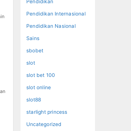
Pendidikan
Pendidikan Internasional
in
Pendidikan Nasional
Sains
sbobet
slot
slot bet 100
slot online
ran
slot88
starlight princess
Uncategorized