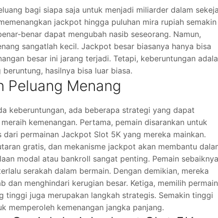
uang bagi siapa saja untuk menjadi miliarder dalam sekej
l memenangkan jackpot hingga puluhan mira rupiah semakin
benar-benar dapat mengubah nasib seseorang. Namun,
nang sangatlah kecil. Jackpot besar biasanya hanya bisa
angan besar ini jarang terjadi. Tetapi, keberuntungan adal
 beruntung, hasilnya bisa luar biasa.
an Peluang Menang
da keberuntungan, ada beberapa strategi yang dapat
 meraih kemenangan. Pertama, pemain disarankan untuk
us dari permainan Jackpot Slot 5K yang mereka mainkan.
utaran gratis, dan mekanisme jackpot akan membantu dala
aan modal atau bankroll sangat penting. Pemain sebaikny
terlalu serakah dalam bermain. Dengan demikian, mereka
 dan menghindari kerugian besar. Ketiga, memilih permai
 tinggi juga merupakan langkah strategis. Semakin tinggi
tuk memperoleh kemenangan jangka panjang.