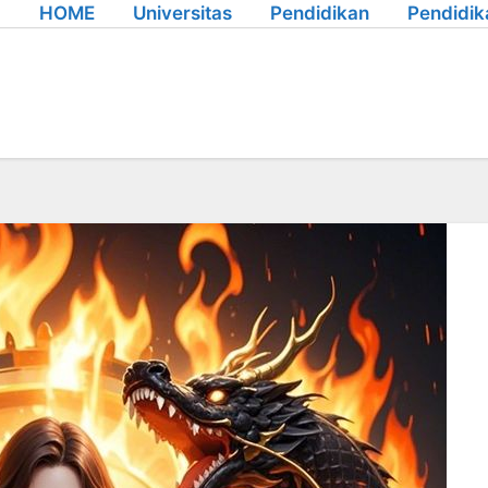
HOME
Universitas
Pendidikan
Pendidik