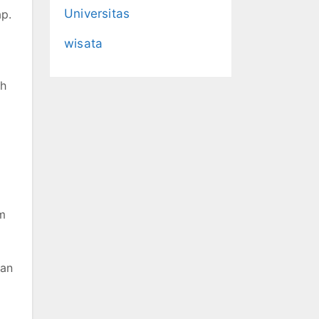
Universitas
ap.
wisata
ah
m
a
nan