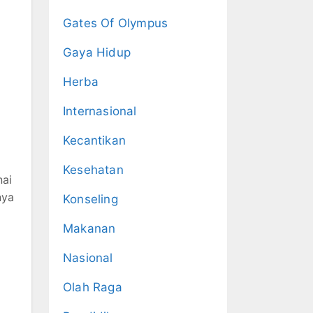
Gates Of Olympus
Gaya Hidup
Herba
Internasional
Kecantikan
Kesehatan
nai
nya
Konseling
Makanan
Nasional
Olah Raga