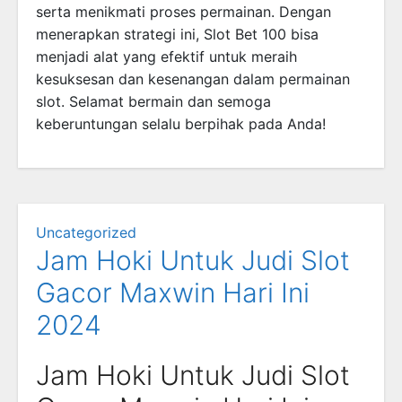
serta menikmati proses permainan. Dengan
menerapkan strategi ini, Slot Bet 100 bisa
menjadi alat yang efektif untuk meraih
kesuksesan dan kesenangan dalam permainan
slot. Selamat bermain dan semoga
keberuntungan selalu berpihak pada Anda!
Uncategorized
Jam Hoki Untuk Judi Slot
Gacor Maxwin Hari Ini
2024
Jam Hoki Untuk Judi Slot