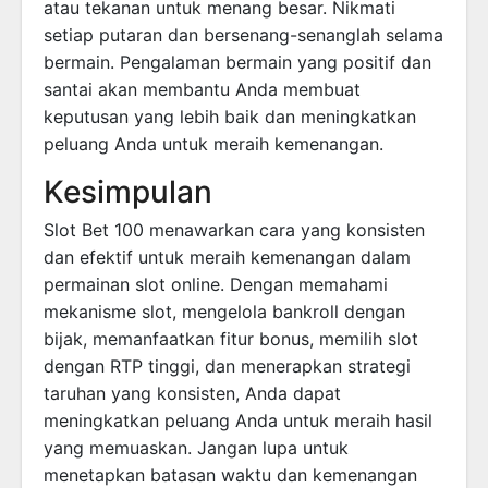
atau tekanan untuk menang besar. Nikmati
setiap putaran dan bersenang-senanglah selama
bermain. Pengalaman bermain yang positif dan
santai akan membantu Anda membuat
keputusan yang lebih baik dan meningkatkan
peluang Anda untuk meraih kemenangan.
Kesimpulan
Slot Bet 100 menawarkan cara yang konsisten
dan efektif untuk meraih kemenangan dalam
permainan slot online. Dengan memahami
mekanisme slot, mengelola bankroll dengan
bijak, memanfaatkan fitur bonus, memilih slot
dengan RTP tinggi, dan menerapkan strategi
taruhan yang konsisten, Anda dapat
meningkatkan peluang Anda untuk meraih hasil
yang memuaskan. Jangan lupa untuk
menetapkan batasan waktu dan kemenangan