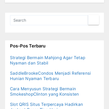
Pos-Pos Terbaru
Strategi Bermain Mahjong Agar Tetap
Nyaman dan Stabil
SaddleBrookeCondos Menjadi Referensi
Hunian Nyaman Terbaru
Cara Menyusun Strategi Bermain
SmokeshopClinton yang Konsisten
Slot QRIS Situs Terpercaya Hadirkan