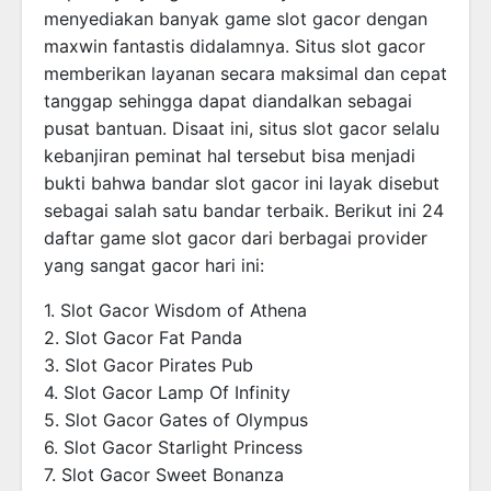
menyediakan banyak game slot gacor dengan
maxwin fantastis didalamnya. Situs slot gacor
memberikan layanan secara maksimal dan cepat
tanggap sehingga dapat diandalkan sebagai
pusat bantuan. Disaat ini, situs slot gacor selalu
kebanjiran peminat hal tersebut bisa menjadi
bukti bahwa bandar slot gacor ini layak disebut
sebagai salah satu bandar terbaik. Berikut ini 24
daftar game slot gacor dari berbagai provider
yang sangat gacor hari ini:
1. Slot Gacor Wisdom of Athena
2. Slot Gacor Fat Panda
3. Slot Gacor Pirates Pub
4. Slot Gacor Lamp Of Infinity
5. Slot Gacor Gates of Olympus
6. Slot Gacor Starlight Princess
7. Slot Gacor Sweet Bonanza