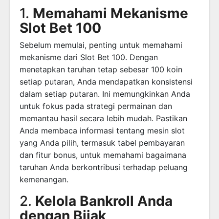
1.
Memahami Mekanisme
Slot Bet 100
Sebelum memulai, penting untuk memahami
mekanisme dari Slot Bet 100. Dengan
menetapkan taruhan tetap sebesar 100 koin
setiap putaran, Anda mendapatkan konsistensi
dalam setiap putaran. Ini memungkinkan Anda
untuk fokus pada strategi permainan dan
memantau hasil secara lebih mudah. Pastikan
Anda membaca informasi tentang mesin slot
yang Anda pilih, termasuk tabel pembayaran
dan fitur bonus, untuk memahami bagaimana
taruhan Anda berkontribusi terhadap peluang
kemenangan.
2.
Kelola Bankroll Anda
dengan Bijak