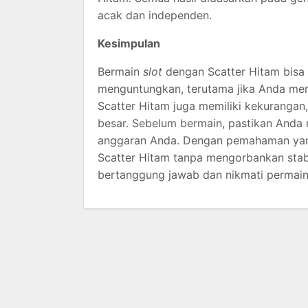
acak dan independen.
Kesimpulan
Bermain
slot
dengan Scatter Hitam bisa
menguntungkan, terutama jika Anda men
Scatter Hitam juga memiliki kekurangan, 
besar. Sebelum bermain, pastikan Anda 
anggaran Anda. Dengan pemahaman yan
Scatter Hitam tanpa mengorbankan stabi
bertanggung jawab dan nikmati permai