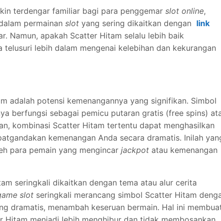
gkin terdengar familiar bagi para penggemar
slot online
,
 dalam permainan
slot
yang sering dikaitkan dengan
link
. Namun, apakah Scatter Hitam selalu lebih baik
ta telusuri lebih dalam mengenai kelebihan dan kekurangan
tam adalah potensi kemenangannya yang signifikan. Simbol
a berfungsi sebagai pemicu putaran gratis (free spins) at
an, kombinasi Scatter Hitam tertentu dapat menghasilkan
ipatgandakan kemenangan Anda secara dramatis. Inilah yan
leh para pemain yang mengincar
jackpot
atau kemenangan
itam seringkali dikaitkan dengan tema atau alur cerita
game slot
seringkali merancang simbol Scatter Hitam deng
ang dramatis, menambah keseruan bermain. Hal ini membua
r Hitam menjadi lebih menghibur dan tidak membosankan.