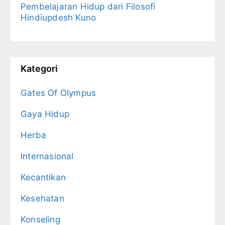
Pembelajaran Hidup dari Filosofi
Hindiupdesh Kuno
Kategori
Gates Of Olympus
Gaya Hidup
Herba
Internasional
Kecantikan
Kesehatan
Konseling