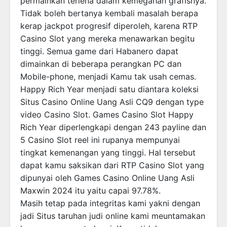
permainkan terlena dalam kemegahan grafisnya.
Tidak boleh bertanya kembali masalah berapa
kerap jackpot progresif diperoleh, karena RTP
Casino Slot yang mereka menawarkan begitu
tinggi. Semua game dari Habanero dapat
dimainkan di beberapa perangkan PC dan
Mobile-phone, menjadi Kamu tak usah cemas.
Happy Rich Year menjadi satu diantara koleksi
Situs Casino Online Uang Asli CQ9 dengan type
video Casino Slot. Games Casino Slot Happy
Rich Year diperlengkapi dengan 243 payline dan
5 Casino Slot reel ini rupanya mempunyai
tingkat kemenangan yang tinggi. Hal tersebut
dapat kamu saksikan dari RTP Casino Slot yang
dipunyai oleh Games Casino Online Uang Asli
Maxwin 2024 itu yaitu capai 97.78%.
Masih tetap pada integritas kami yakni dengan
jadi Situs taruhan judi online kami meuntamakan