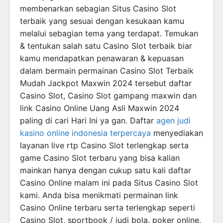
membenarkan sebagian Situs Casino Slot
terbaik yang sesuai dengan kesukaan kamu
melalui sebagian tema yang terdapat. Temukan
& tentukan salah satu Casino Slot terbaik biar
kamu mendapatkan penawaran & kepuasan
dalam bermain permainan Casino Slot Terbaik
Mudah Jackpot Maxwin 2024 tersebut daftar
Casino Slot, Casino Slot gampang maxwin dan
link Casino Online Uang Asli Maxwin 2024
paling di cari Hari Ini ya gan. Daftar
agen judi
kasino online indonesia terpercaya
menyediakan
layanan live rtp Casino Slot terlengkap serta
game Casino Slot terbaru yang bisa kalian
mainkan hanya dengan cukup satu kali daftar
Casino Online malam ini pada Situs Casino Slot
kami. Anda bisa menikmati permainan link
Casino Online terbaru serta terlengkap seperti
Casino Slot, sportbook / judi bola, poker online,