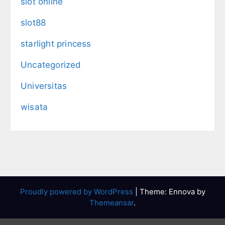
slot online
slot88
starlight princess
Uncategorized
Universitas
wisata
Proudly powered by WordPress
|
Theme: Ennova by
Themeansar
.