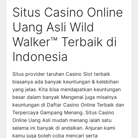
Situs Casino Online
Uang Asli Wild
Walker™ Terbaik di
Indonesia
Situs provider taruhan Casino Slot terbaik
biasanya ada banyak keuntungan & kelebihan
yang jelas. Kita bisa mendapatkan keuntungan
besar dalam banyak Mengenai juga misalnya
keuntungan di Daftar Casino Online Terbaik dan
Terpercaya Gampang Menang. Situs Casino
Online Uang Asli mudah menang ialah satu
selama ini banyak di andalkan. Anjuran kami
kamu juga boleh coba mencari serta