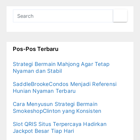
Pos-Pos Terbaru
Strategi Bermain Mahjong Agar Tetap
Nyaman dan Stabil
SaddleBrookeCondos Menjadi Referensi
Hunian Nyaman Terbaru
Cara Menyusun Strategi Bermain
SmokeshopClinton yang Konsisten
Slot QRIS Situs Terpercaya Hadirkan
Jackpot Besar Tiap Hari