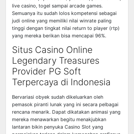
live casino, togel sampai arcade games.
Semuanya itu sudah lolos kompetensi sebagai
judi online yang memiliki nilai winrate paling
tinggi dengan tingkat nilai return to player (rtp)
yang mereka berikan bisa mencapai 96%.
Situs Casino Online
Legendary Treasures
Provider PG Soft
Terpercaya di Indonesia
Bervariasi obyek sudah dikeluarkan oleh
pemasok piranti lunak yang ini secara pelbagai
rencana menarik. Dapat dikatakan animasi yang
mereka menawarkan begitu menakjubkan
lantaran bikin penyuka Casino Slot yang