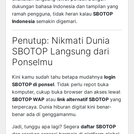
dukungan bahasa Indonesia dan tampilan yang
ramah pengguna, tidak heran kalau
SBOTOP
Indonesia
semakin digemari.
Penutup: Nikmati Dunia
SBOTOP Langsung dari
Ponselmu
Kini kamu sudah tahu betapa mudahnya
login
SBOTOP di ponsel
. Tidak perlu repot buka
komputer, cukup buka browser dan akses lewat
SBOTOP WAP
atau
link alternatif SBOTOP
yang
terpercaya. Dunia hiburan digital kini benar-
benar ada di genggamanmu.
Jadi, tunggu apa lagi? Segera
daftar SBOTOP
dan rasakan sensasi bermain di platform global