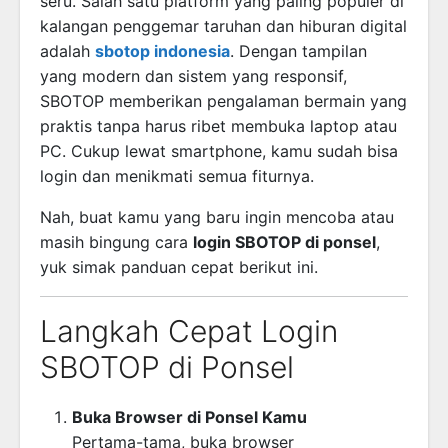
seru. Salah satu platform yang paling populer di
kalangan penggemar taruhan dan hiburan digital
adalah
sbotop indonesia
. Dengan tampilan
yang modern dan sistem yang responsif,
SBOTOP memberikan pengalaman bermain yang
praktis tanpa harus ribet membuka laptop atau
PC. Cukup lewat smartphone, kamu sudah bisa
login dan menikmati semua fiturnya.
Nah, buat kamu yang baru ingin mencoba atau
masih bingung cara
login SBOTOP di ponsel
,
yuk simak panduan cepat berikut ini.
Langkah Cepat Login
SBOTOP di Ponsel
Buka Browser di Ponsel Kamu
Pertama-tama, buka browser