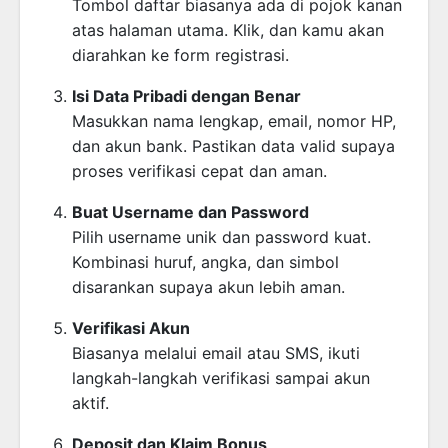
Tombol daftar biasanya ada di pojok kanan
atas halaman utama. Klik, dan kamu akan
diarahkan ke form registrasi.
Isi Data Pribadi dengan Benar
Masukkan nama lengkap, email, nomor HP,
dan akun bank. Pastikan data valid supaya
proses verifikasi cepat dan aman.
Buat Username dan Password
Pilih username unik dan password kuat.
Kombinasi huruf, angka, dan simbol
disarankan supaya akun lebih aman.
Verifikasi Akun
Biasanya melalui email atau SMS, ikuti
langkah-langkah verifikasi sampai akun
aktif.
Deposit dan Klaim Bonus