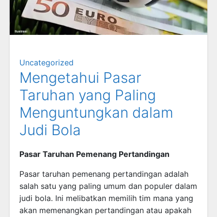
Uncategorized
Mengetahui Pasar
Taruhan yang Paling
Menguntungkan dalam
Judi Bola
Pasar Taruhan Pemenang Pertandingan
Pasar taruhan pemenang pertandingan adalah
salah satu yang paling umum dan populer dalam
judi bola. Ini melibatkan memilih tim mana yang
akan memenangkan pertandingan atau apakah