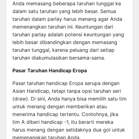
Anda memasang beberapa taruhan tunggal ke
dalam satu taruhan yang lebih besar. Semua
taruhan dalam parlay harus menang agar Anda
memenangkan taruhan ini. Keuntungan dari
taruhan parlay adalah potensi keuntungan yang
lebih besar dibandingkan dengan memasang
taruhan tunggal, karena peluang dari setiap
taruhan diakumulasikan bersama-sama.
Pasar Taruhan Handicap Eropa
Pasar taruhan handicap Eropa serupa dengan
Asian Handicap, tetapi tanpa opsi taruhan seri
(draw). Di sini, Anda hanya bisa memilih satu tim
untuk menang dengan memberikan atau
menerima handicap tertentu. Contohnya, jika
tim A diberi handicap -1, itu berarti mereka
harus menang dengan setidaknya dua gol untuk
memenangkan taruhan Anda.