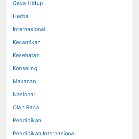
Gaya Hidup
Herba
Internasional
Kecantikan
Kesehatan
Konseling
Makanan
Nasional
Olah Raga
Pendidikan
Pendidikan Internasional