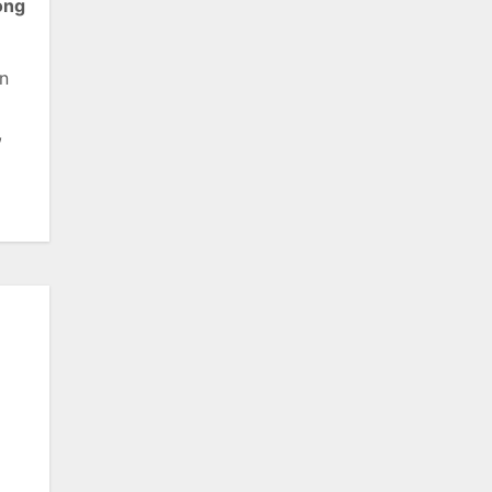
ong
an
,