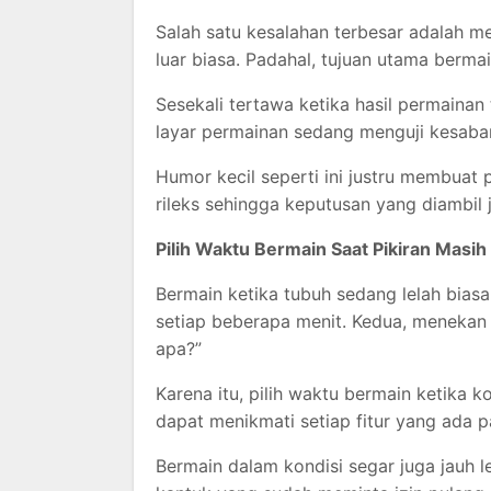
Salah satu kesalahan terbesar adalah 
luar biasa. Padahal, tujuan utama berma
Sesekali tertawa ketika hasil permainan
layar permainan sedang menguji kesab
Humor kecil seperti ini justru membuat 
rileks sehingga keputusan yang diambil 
Pilih Waktu Bermain Saat Pikiran Masih
Bermain ketika tubuh sedang lelah bia
setiap beberapa menit. Kedua, menekan
apa?”
Karena itu, pilih waktu bermain ketika 
dapat menikmati setiap fitur yang ada 
Bermain dalam kondisi segar juga jauh