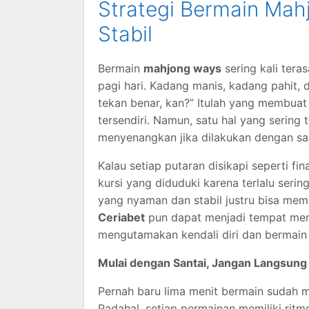
Strategi Bermain Ma
Stabil
Bermain
mahjong ways
sering kali tera
pagi hari. Kadang manis, kadang pahit, 
tekan benar, kan?” Itulah yang membua
tersendiri. Namun, satu hal yang serin
menyenangkan jika dilakukan dengan san
Kalau setiap putaran disikapi seperti fi
kursi yang diduduki karena terlalu serin
yang nyaman dan stabil justru bisa mem
Ceriabet
pun dapat menjadi tempat meni
mengutamakan kendali diri dan bermain
Mulai dengan Santai, Jangan Langsun
Pernah baru lima menit bermain sudah m
Padahal, setiap permainan memiliki ri