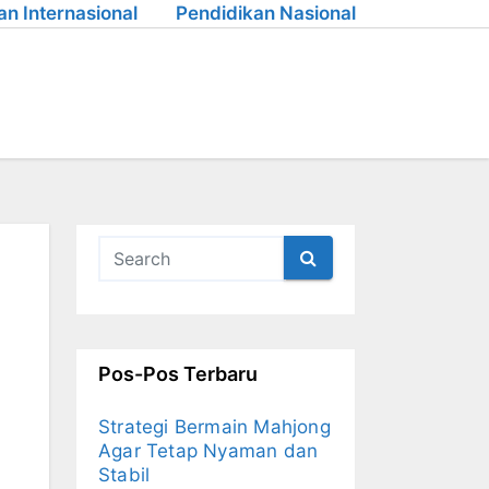
an Internasional
Pendidikan Nasional
Pos-Pos Terbaru
Strategi Bermain Mahjong
Agar Tetap Nyaman dan
Stabil