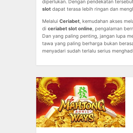
diperlukan. Dengan pendekatan tersebu
slot
dapat terasa lebih ringan dan mengh
Melalui
Ceriabet
, kemudahan akses mel
di
ceriabet slot online
, pengalaman ber
Dan yang paling penting, jangan lupa m
tawa yang paling berharga bukan berasa
menyadari sudah terlalu serius menghad