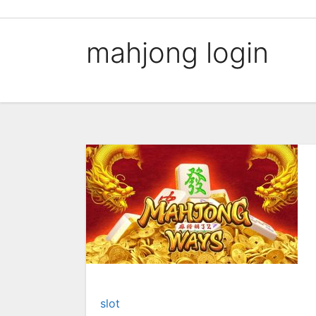
Skip
to
mahjong login
content
slot