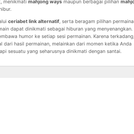
t, menikmati
mahjong ways
maupun berbagai pilihan
mahj
ibur.
alui
ceriabet link alternatif
, serta beragam pilihan permain
main dapat dinikmati sebagai hiburan yang menyenangkan.
embawa humor ke setiap sesi permainan. Karena terkadang
l dari hasil permainan, melainkan dari momen ketika Anda
api sesuatu yang seharusnya dinikmati dengan santai.