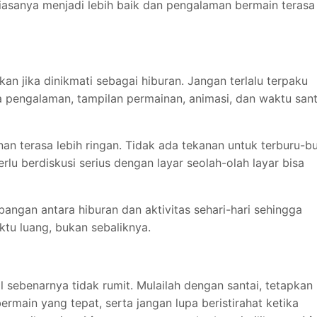
biasanya menjadi lebih baik dan pengalaman bermain terasa
n jika dinikmati sebagai hiburan. Jangan terlalu terpaku
a pengalaman, tampilan permainan, animasi, dan waktu sant
n terasa lebih ringan. Tidak ada tekanan untuk terburu-bu
rlu berdiskusi serius dengan layar seolah-olah layar bisa
angan antara hiburan dan aktivitas sehari-hari sehingga
ktu luang, bukan sebaliknya.
 sebenarnya tidak rumit. Mulailah dengan santai, tetapkan
ermain yang tepat, serta jangan lupa beristirahat ketika