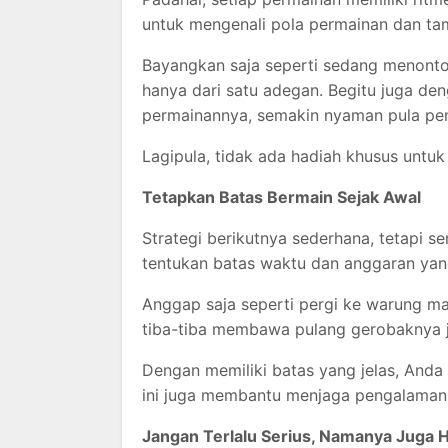
untuk mengenali pola permainan dan tam
Bayangkan saja seperti sedang menonton
hanya dari satu adegan. Begitu juga de
permainannya, semakin nyaman pula pe
Lagipula, tidak ada hadiah khusus untuk 
Tetapkan Batas Bermain Sejak Awal
Strategi berikutnya sederhana, tetapi se
tentukan batas waktu dan anggaran yan
Anggap saja seperti pergi ke warung m
tiba-tiba membawa pulang gerobaknya j
Dengan memiliki batas yang jelas, Anda
ini juga membantu menjaga pengalaman b
Jangan Terlalu Serius, Namanya Juga 