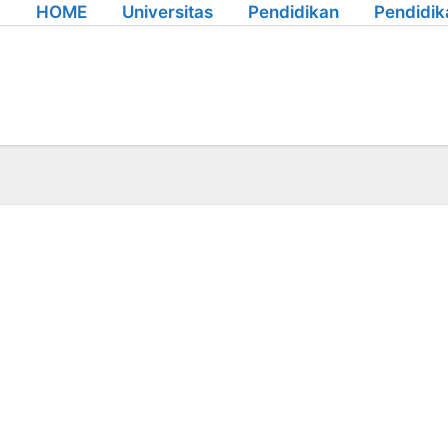
HOME
Universitas
Pendidikan
Pendidik