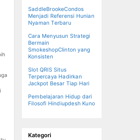
SaddleBrookeCondos
Menjadi Referensi Hunian
Nyaman Terbaru
i
Cara Menyusun Strategi
Bermain
SmokeshopClinton yang
bih
Konsisten
Slot QRIS Situs
juga
Terpercaya Hadirkan
Jackpot Besar Tiap Hari
i
Pembelajaran Hidup dari
Filosofi Hindiupdesh Kuno
Kategori
ktu