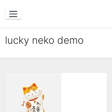
Skip
to
content
lucky neko demo