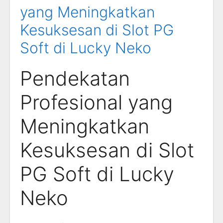
yang Meningkatkan
Kesuksesan di Slot PG
Soft di Lucky Neko
Pendekatan
Profesional yang
Meningkatkan
Kesuksesan di Slot
PG Soft di Lucky
Neko