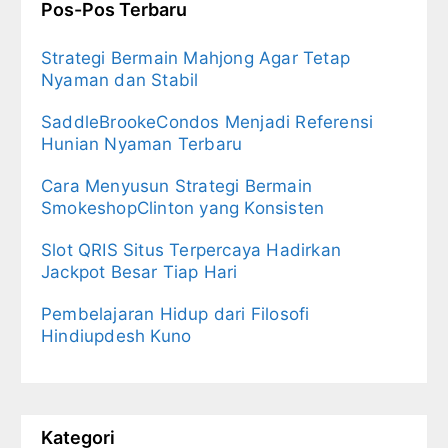
Pos-Pos Terbaru
Strategi Bermain Mahjong Agar Tetap
Nyaman dan Stabil
SaddleBrookeCondos Menjadi Referensi
Hunian Nyaman Terbaru
Cara Menyusun Strategi Bermain
SmokeshopClinton yang Konsisten
Slot QRIS Situs Terpercaya Hadirkan
Jackpot Besar Tiap Hari
Pembelajaran Hidup dari Filosofi
Hindiupdesh Kuno
Kategori