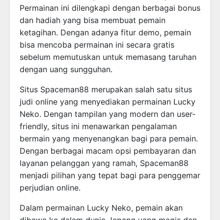
Permainan ini dilengkapi dengan berbagai bonus
dan hadiah yang bisa membuat pemain
ketagihan. Dengan adanya fitur demo, pemain
bisa mencoba permainan ini secara gratis
sebelum memutuskan untuk memasang taruhan
dengan uang sungguhan.
Situs Spaceman88 merupakan salah satu situs
judi online yang menyediakan permainan Lucky
Neko. Dengan tampilan yang modern dan user-
friendly, situs ini menawarkan pengalaman
bermain yang menyenangkan bagi para pemain.
Dengan berbagai macam opsi pembayaran dan
layanan pelanggan yang ramah, Spaceman88
menjadi pilihan yang tepat bagi para penggemar
perjudian online.
Dalam permainan Lucky Neko, pemain akan