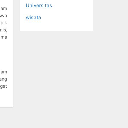
Universitas
lam
iswa
wisata
opik
nis,
ama
lam
yang
gat