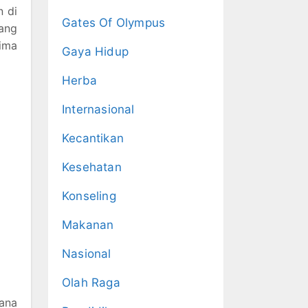
n di
Gates Of Olympus
yang
rima
Gaya Hidup
Herba
Internasional
Kecantikan
Kesehatan
Konseling
Makanan
Nasional
Olah Raga
ana