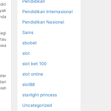
Pendidikan
diri
yak
Pendidikan Internasional
nda
Pendidikan Nasional
Sains
lagi
tau
sbobet
iswa
slot
slot bet 100
slot online
lar
dari
slot88
lah
starlight princess
Uncategorized