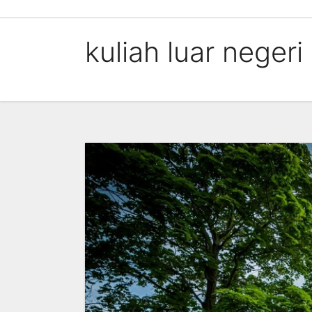
Skip
to
kuliah luar negeri 
content