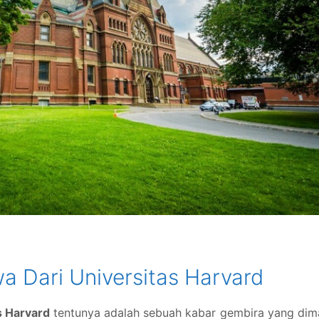
 Dari Universitas Harvard
s Harvard
tentunya adalah sebuah kabar gembira yang dim