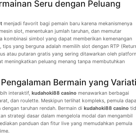
ermainan Seru dengan Peluang
t
menjadi favorit bagi pemain baru karena mekanismenya
mesin slot, menentukan jumlah taruhan, dan memutar
nya kombinasi simbol yang dapat memberikan kemenangan
, tips yang berguna adalah memilih slot dengan RTP (Retur
s atau putaran gratis yang sering ditawarkan oleh platfor
dapat meningkatkan peluang menang tanpa membutuhkan
 Pengalaman Bermain yang Variati
ih interaktif,
kudahoki88 casino
menawarkan berbagai
rat, dan roulette. Meskipun terlihat kompleks, pemula dap
n dengan taruhan rendah. Bermain di
kudahoki88 casino
ti
kan strategi dasar dalam mengelola modal dan mengambil
nyediakan panduan dan fitur live yang memudahkan pemula
ime.