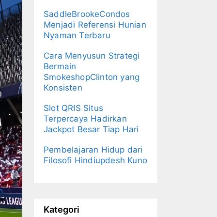
SaddleBrookeCondos
Menjadi Referensi Hunian
Nyaman Terbaru
Cara Menyusun Strategi
Bermain
SmokeshopClinton yang
Konsisten
Slot QRIS Situs
Terpercaya Hadirkan
Jackpot Besar Tiap Hari
Pembelajaran Hidup dari
Filosofi Hindiupdesh Kuno
Kategori