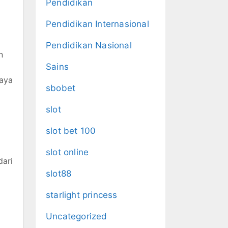
Pendidikan
Pendidikan Internasional
Pendidikan Nasional
n
Sains
caya
sbobet
slot
slot bet 100
slot online
dari
slot88
starlight princess
Uncategorized