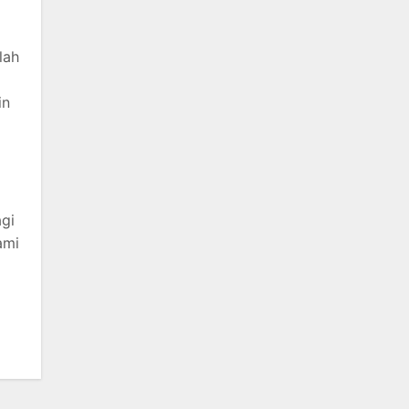
lah
in
gi
ami