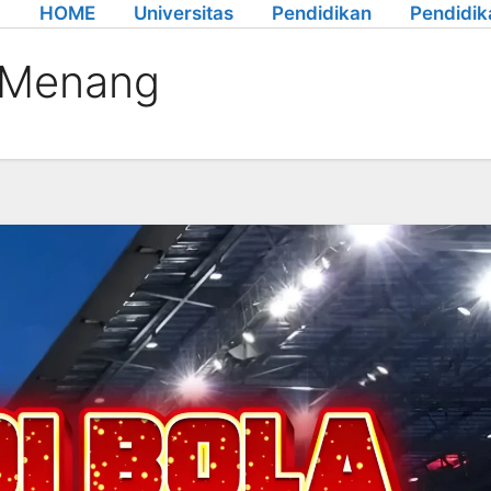
HOME
Universitas
Pendidikan
Pendidik
 Menang