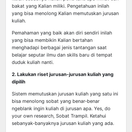
bakat yang Kalian miliki. Pengetahuan inilah
yang bisa menolong Kalian memutuskan jurusan
kuliah.
Pemahaman yang baik akan diri sendiri inilah
yang bisa membikin Kalian bertahan
menghadapi berbagai jenis tantangan saat
belajar seputar ilmu dan skills baru di tempat
duduk kuliah nanti.
2. Lakukan riset jurusan-jurusan kuliah yang
dipilih
Sistem memutuskan jurusan kuliah yang satu ini
bisa menolong sobat yang benar-benar
ngeblank ingin kuliah di jurusan apa. Yes, do
your own research, Sobat Trampil. Ketahui
sebanyak-banyaknya jurusan kuliah yang ada.