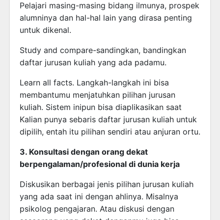
Pelajari masing-masing bidang ilmunya, prospek
alumninya dan hal-hal lain yang dirasa penting
untuk dikenal.
Study and compare-sandingkan, bandingkan
daftar jurusan kuliah yang ada padamu.
Learn all facts. Langkah-langkah ini bisa
membantumu menjatuhkan pilihan jurusan
kuliah. Sistem inipun bisa diaplikasikan saat
Kalian punya sebaris daftar jurusan kuliah untuk
dipilih, entah itu pilihan sendiri atau anjuran ortu.
3. Konsultasi dengan orang dekat
berpengalaman/profesional di dunia kerja
Diskusikan berbagai jenis pilihan jurusan kuliah
yang ada saat ini dengan ahlinya. Misalnya
psikolog pengajaran. Atau diskusi dengan