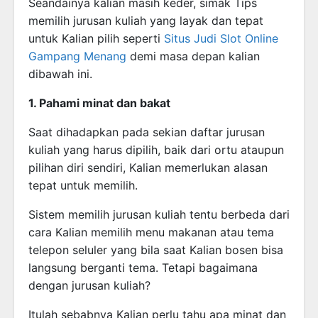
Seandainya kalian masih keder, simak Tips
memilih jurusan kuliah yang layak dan tepat
untuk Kalian pilih seperti
Situs Judi Slot Online
Gampang Menang
demi masa depan kalian
dibawah ini.
1. Pahami minat dan bakat
Saat dihadapkan pada sekian daftar jurusan
kuliah yang harus dipilih, baik dari ortu ataupun
pilihan diri sendiri, Kalian memerlukan alasan
tepat untuk memilih.
Sistem memilih jurusan kuliah tentu berbeda dari
cara Kalian memilih menu makanan atau tema
telepon seluler yang bila saat Kalian bosen bisa
langsung berganti tema. Tetapi bagaimana
dengan jurusan kuliah?
Itulah sebabnya Kalian perlu tahu apa minat dan