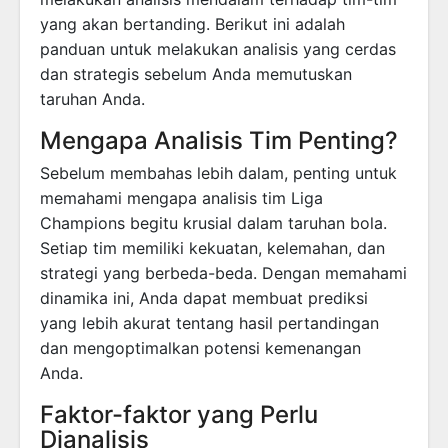
yang akan bertanding. Berikut ini adalah
panduan untuk melakukan analisis yang cerdas
dan strategis sebelum Anda memutuskan
taruhan Anda.
Mengapa Analisis Tim Penting?
Sebelum membahas lebih dalam, penting untuk
memahami mengapa analisis tim Liga
Champions begitu krusial dalam taruhan bola.
Setiap tim memiliki kekuatan, kelemahan, dan
strategi yang berbeda-beda. Dengan memahami
dinamika ini, Anda dapat membuat prediksi
yang lebih akurat tentang hasil pertandingan
dan mengoptimalkan potensi kemenangan
Anda.
Faktor-faktor yang Perlu
Dianalisis