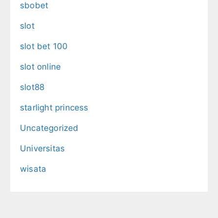
sbobet
slot
slot bet 100
slot online
slot88
starlight princess
Uncategorized
Universitas
wisata