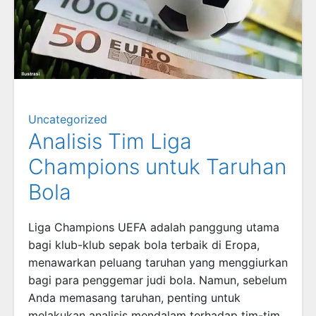
Uncategorized
Analisis Tim Liga
Champions untuk Taruhan
Bola
Liga Champions UEFA adalah panggung utama
bagi klub-klub sepak bola terbaik di Eropa,
menawarkan peluang taruhan yang menggiurkan
bagi para penggemar judi bola. Namun, sebelum
Anda memasang taruhan, penting untuk
melakukan analisis mendalam terhadap tim-tim