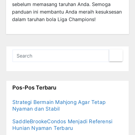
sebelum memasang taruhan Anda. Semoga
panduan ini membantu Anda meraih kesuksesan
dalam taruhan bola Liga Champions!
Pos-Pos Terbaru
Strategi Bermain Mahjong Agar Tetap
Nyaman dan Stabil
SaddleBrookeCondos Menjadi Referensi
Hunian Nyaman Terbaru