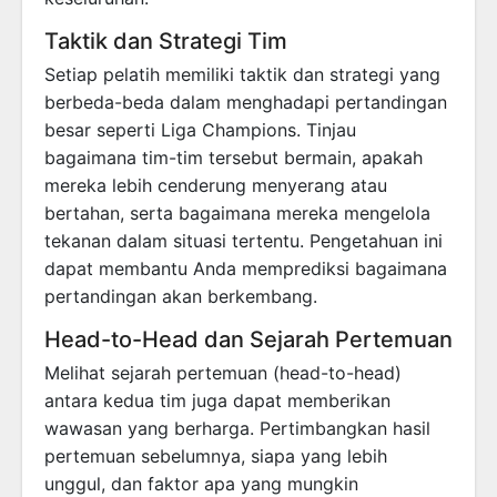
Taktik dan Strategi Tim
Setiap pelatih memiliki taktik dan strategi yang
berbeda-beda dalam menghadapi pertandingan
besar seperti Liga Champions. Tinjau
bagaimana tim-tim tersebut bermain, apakah
mereka lebih cenderung menyerang atau
bertahan, serta bagaimana mereka mengelola
tekanan dalam situasi tertentu. Pengetahuan ini
dapat membantu Anda memprediksi bagaimana
pertandingan akan berkembang.
Head-to-Head dan Sejarah Pertemuan
Melihat sejarah pertemuan (head-to-head)
antara kedua tim juga dapat memberikan
wawasan yang berharga. Pertimbangkan hasil
pertemuan sebelumnya, siapa yang lebih
unggul, dan faktor apa yang mungkin