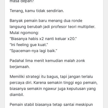
masa depan?
Tenang, kamu tidak sendirian.
Banyak pemain baru menang dua ronde
langsung berubah jadi profesor teori multiplier.
Mulai ngomong:
“Biasanya habis x2 nanti keluar x20.”
“Ini feeling gue kuat.”
“Spaceman-nya lagi baik.”
Padahal lima menit kemudian malah zonk
berjamaah.
Memiliki strategi itu bagus, tapi jangan terlalu
percaya diri. Karena semakin tinggi ego pemain,
biasanya semakin ngawur juga keputusan yang
diambil.
Pemain stabil biasanya tetap santai meskipun