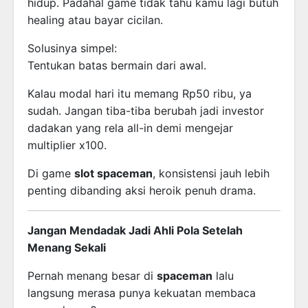
hidup. Padahal game tidak tahu kamu lagi butuh
healing atau bayar cicilan.
Solusinya simpel:
Tentukan batas bermain dari awal.
Kalau modal hari itu memang Rp50 ribu, ya
sudah. Jangan tiba-tiba berubah jadi investor
dadakan yang rela all-in demi mengejar
multiplier x100.
Di game
slot spaceman
, konsistensi jauh lebih
penting dibanding aksi heroik penuh drama.
Jangan Mendadak Jadi Ahli Pola Setelah
Menang Sekali
Pernah menang besar di
spaceman
lalu
langsung merasa punya kekuatan membaca