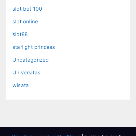
slot bet 100
slot online
slot88
starlight princess
Uncategorized
Universitas
wisata