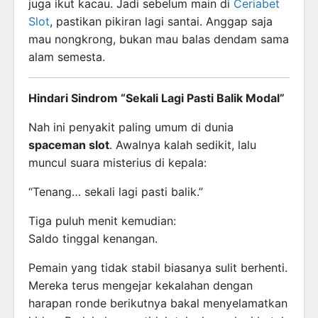
juga ikut kacau. Jadi sebelum main di
Ceriabet
Slot
, pastikan pikiran lagi santai. Anggap saja
mau nongkrong, bukan mau balas dendam sama
alam semesta.
Hindari Sindrom “Sekali Lagi Pasti Balik Modal”
Nah ini penyakit paling umum di dunia
spaceman slot
. Awalnya kalah sedikit, lalu
muncul suara misterius di kepala:
“Tenang… sekali lagi pasti balik.”
Tiga puluh menit kemudian:
Saldo tinggal kenangan.
Pemain yang tidak stabil biasanya sulit berhenti.
Mereka terus mengejar kekalahan dengan
harapan ronde berikutnya bakal menyelamatkan