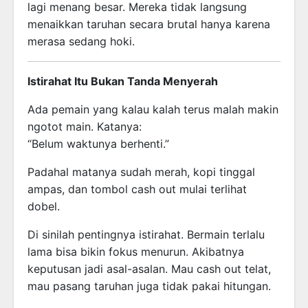
lagi menang besar. Mereka tidak langsung
menaikkan taruhan secara brutal hanya karena
merasa sedang hoki.
Istirahat Itu Bukan Tanda Menyerah
Ada pemain yang kalau kalah terus malah makin
ngotot main. Katanya:
“Belum waktunya berhenti.”
Padahal matanya sudah merah, kopi tinggal
ampas, dan tombol cash out mulai terlihat
dobel.
Di sinilah pentingnya istirahat. Bermain terlalu
lama bisa bikin fokus menurun. Akibatnya
keputusan jadi asal-asalan. Mau cash out telat,
mau pasang taruhan juga tidak pakai hitungan.